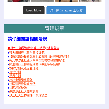
Load More
在 Instagram 上追蹤
管理規章
請仔細閱讀相關法規
●
戶外、補課和請假等申請單(2週前登錄)
●
報名須知與【新生直接註冊】
●
【新舊講師投新課程】並閱讀《師資聘審辦法》
●
新北市汐止社區大學學習證書核發實施辦法
●
師生自行上傳課程活動（歡迎多多使用）
●
教師守則及簽署著作權
●
班代守則
●
學員守則
●
校務會議議事規則
●
社區發展委員會辦法
●
社團設置辦法
●
邀請汐止社大團隊表演
●
汐止社大公佈欄使用管理辦法