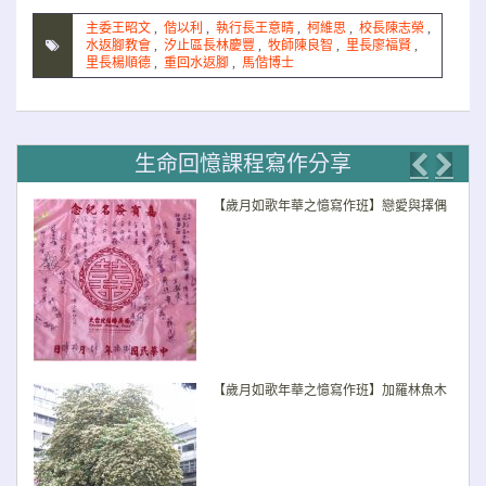
主委王昭文
,
偕以利
,
執行長王意晴
,
柯維思
,
校長陳志榮
,
水返腳教會
,
汐止區長林慶豐
,
牧師陳良智
,
里長廖福賢
,
里長楊順德
,
重回水返腳
,
馬偕博士
生命回憶課程寫作分享
Previo
Nex
【歲月如歌年華之憶寫作班】戀愛與擇偶
【歲月如歌年華之憶寫作班】加羅林魚木