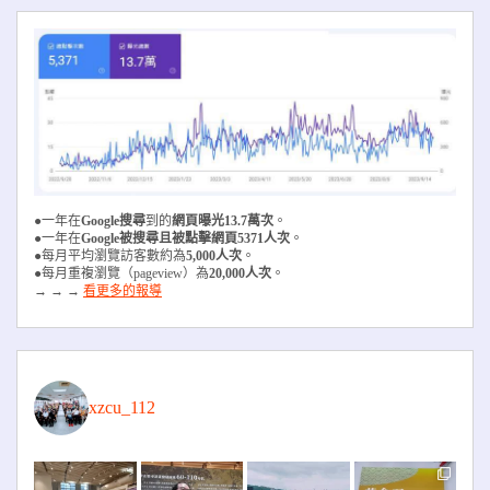
●一年在
Google搜尋
到的
網頁曝光13.7萬次
。
●一年在
Google被搜尋且被
點擊網頁5371人次
。
●每月平均瀏覽訪客數約為
5,000人次
。
●每月重複瀏覽（pageview）為
20,000人次
。
→ → →
看更多的報導
xzcu_112