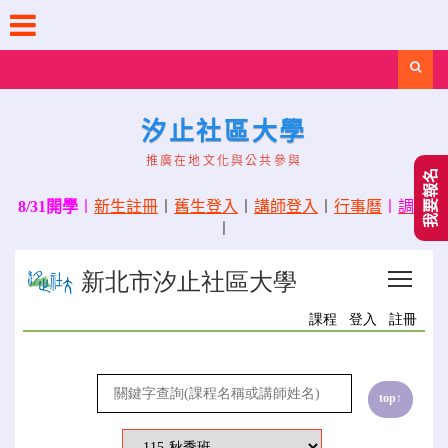
Skip
to
content
Search
汐止社區大學
推廣在地文化與公共參與
我要報名
8/31開學
〡
新生註冊
〡
舊生登入
〡
講師登入
〡
行事曆
〡
調課
〡