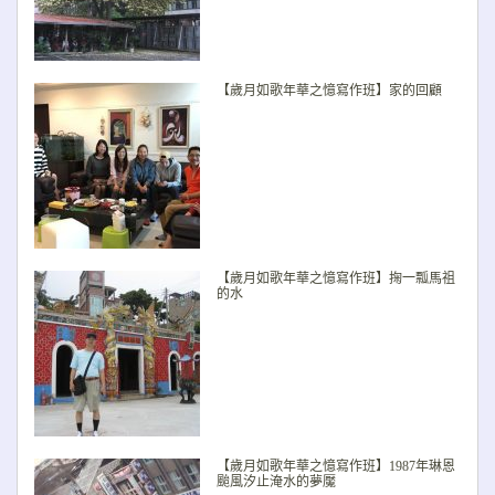
【歲月如歌年華之憶寫作班】家的回顧
【歲月如歌年華之憶寫作班】掬一瓢馬祖
的水
【歲月如歌年華之憶寫作班】1987年琳恩
颱風汐止淹水的夢魘