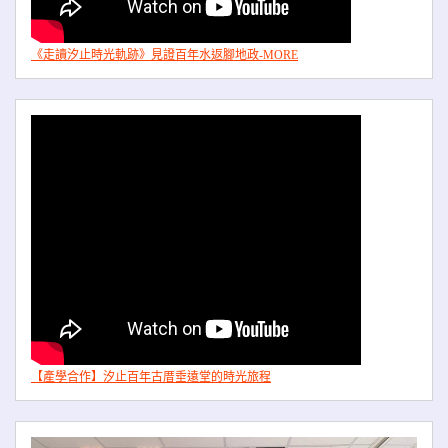
《走讀汐止時光軌跡》見證百年水返腳地政-MORE
【產學合作】汐止百年古厝垂遠堂的時光旅程