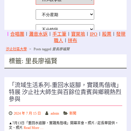
〡
合唱團
〡
灘音水返
〡
手工筆
〡
寶萊塢
〡
IPO
〡
股票
〡
發現
職人
〡
拼布
汐止社區大學
>
Posts tagged
里長廖福賢
標籤:
里長廖福賢
「流域生活系列-重回水返腳，實踐馬偕魂」
特展 汐止社大師生與百餘位貴賓與鄉親熱烈
參與
2024 年 7 月 15 日
admin
新聞
▲7月13日「重回水返腳，實踐馬偕魂」開幕茶會。照片 / 莊長華提供。
文、照片
Read More …