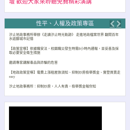
壇 歡迎大家來聆聽免費精彩演講
性平、人權及政策專區
Previo
Nex
汐止地政事務所舉辦《走讀汐止時光軌跡》 走進地政檔案世界 翻閱百年
水返腳城市記憶
【政策宣導】依據職安法，校園職災發生時需8小時內通報，並妥善及採
取必要安全衛生措施
邀請專家講解毒品與詐騙的危害
【地政政策宣導】電費上漲租屋族須知、抑制炒房檢舉獎金、實登買賣走
easy
汐止地政事務所：抑制炒房，人人有責，檢舉獎金報你知