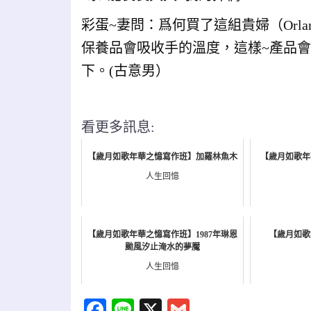
彩蛋~妻問：爲何買了這組貴婦（Orl
保養品會吸收手的溫度，這樣~產品
下。(古意男）
看更多訊息:
【歲月如歌年華之憶寫作班】加羅林魚木
【歲月如歌年
人生回憶
【歲月如歌年華之憶寫作班】1987年琳恩
【歲月如歌
颱風汐止淹水的夢魘
人生回憶
Facebook
Line
X
Gmail