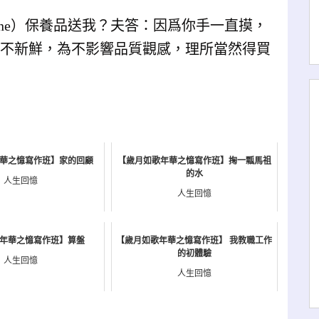
ane）保養品送我？夫答：因爲你手一直摸，
會不新鮮，為不影響品質觀感，理所當然得買
華之憶寫作班】家的回顧
【歲月如歌年華之憶寫作班】掬一瓢馬祖
的水
人生回憶
人生回憶
年華之憶寫作班】算盤
【歲月如歌年華之憶寫作班】 我教職工作
的初體驗
人生回憶
人生回憶