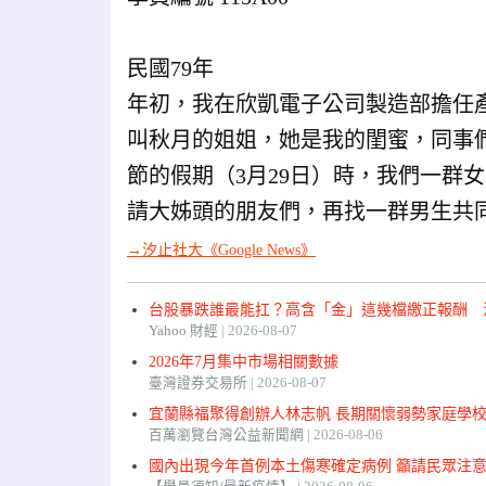
民國79年
年初，我在欣凱電子公司製造部擔任
叫秋月的姐姐，她是我的閨蜜，同事
節的假期（3月29日）時，我們一群
請大姊頭的朋友們，再找一群男生共
→汐止社大《Google News》
台股暴跌誰最能扛？高含「金」這幾檔繳正報酬 法人
Yahoo 財經
2026-08-07
2026年7月集中市場相關數據
臺灣證券交易所
2026-08-07
宜蘭縣福聚得創辦人林志帆 長期關懷弱勢家庭學校.
百萬瀏覽台灣公益新聞網
2026-08-06
國內出現今年首例本土傷寒確定病例 籲請民眾注意飲