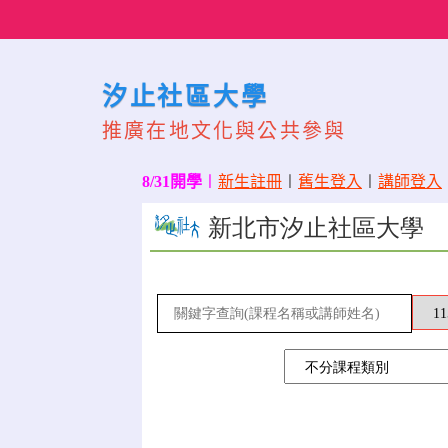
Skip
to
content
汐止社區大學
推廣在地文化與公共參與
8/31開學
〡
新生註冊
〡
舊生登入
〡
講師登入