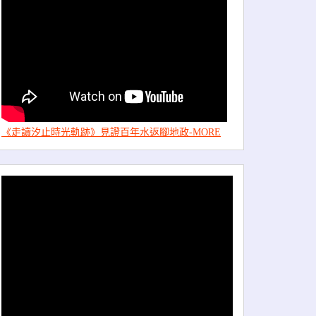
《走讀汐止時光軌跡》見證百年水返腳地政-MORE