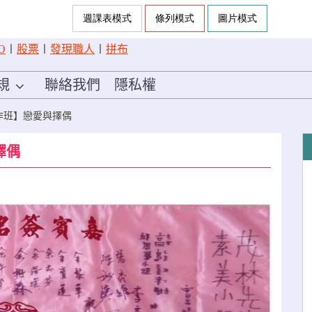
O
〡
股票
〡
發現職人
〡
拼布
規
聯絡我們
隱私權
作班】戀愛與擇偶
擇偶