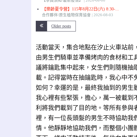
【學員須知/最新疫情】
2026-08-06
【樂齡夏令營】115年8月22日(六) 8:30-...
合作夥伴/原生植物保育協會
2026-08-03
Older posts
活動當天，集合地點在汐止火車站前
由男生們騎車並準備烤肉的食材和工
議將鑰匙集中起來，女生們則隨機抽
載。記得當時在抽鑰匙時，我心中不
如何？幸運的是，最終我抽到的男生
我心裡有些緊張，擔心，萬一被載到
利將我們載到了目的地。等所有參與
裡，有一位長頭髮的男生不時協助我
情。他靜靜地協助我們，而整個小團