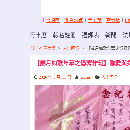
〡
合唱團
〡
灘音水返
〡
手工筆
〡
寶萊塢
〡
IP
行事曆
報名註冊
週課表
新聞
法
汐止社區大學
>
人生回憶
>
【歲月如歌年華之憶寫
【歲月如歌年華之憶寫作班】戀愛與
2026 年 5 月 11 日
admin
人生回憶