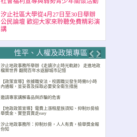
社會福利宣導與弱勢青少年關懷活動
汐止社區大學從4月27日至30日舉辦
公民論壇 歡迎大家來聆聽免費精彩演
講
性平、人權及政策專區
Previous
Next
汐止地政事務所舉辦《走讀汐止時光軌跡》 走進地政
檔案世界 翻閱百年水返腳城市記憶
【政策宣導】依據職安法，校園職災發生時需8小時
內通報，並妥善及採取必要安全衛生措施
邀請專家講解毒品與詐騙的危害
【地政政策宣導】電費上漲租屋族須知、抑制炒房檢
舉獎金、實登買賣走easy
汐止地政事務所：抑制炒房，人人有責，檢舉獎金報
你知