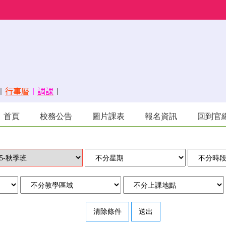
〡
行事曆
〡
調課
〡