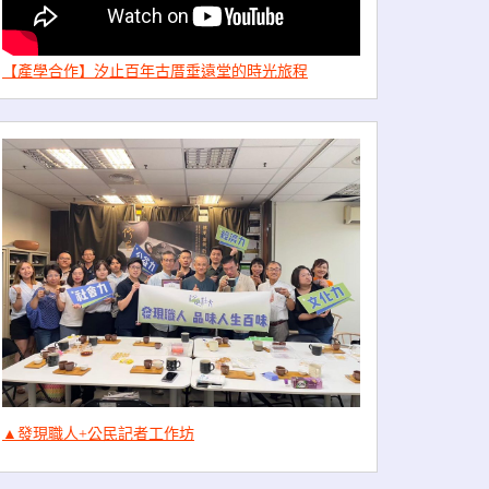
【產學合作】汐止百年古厝垂遠堂的時光旅程
▲發現職人+公民記者工作坊