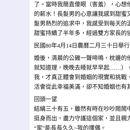
了。當時我簡直傻眼（害羞），心想
的薪水！長髮男的心意讓我感到甜蜜
髮男熱烈的追求中，我感受到每天的
甜蜜持續了半年多，經過雙方家長的
民國80年4月14日農曆二月三十日舉
婚後，清晨的公雞一聲啼鳴，枕邊的
就知道理，晚晚去睡就早早起……）
我，才真正體會到婚姻的現實和挑戰
活會從此幸福美滿，卻不知婚姻也有
回頭一望
結縭三十有五，雖然有時在吵吵鬧鬧
挺身而出，盡力守護這個家，並且親
“家”能長長久久~我的擇偶。