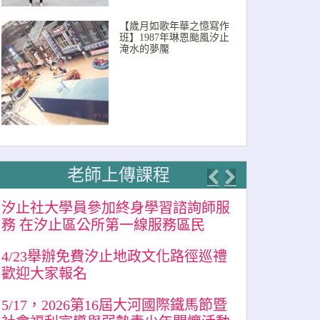
【歲月如歌年華之憶寫作
班】1987年琳恩颱風汐止
淹水的夢魘
老師上傳課程
Previous
Next
汐止社大學員參加終身學習諮詢師服
務 在汐止區公所第一線服務區民
4/23舉辦免費汐止地政文化路徑巡禮
歡迎大家報名
5/17，2026第16屆大河國際鐵馬節暨