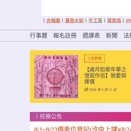
〡
合唱團
〡
灘音水返
〡
手工筆
〡
寶萊塢
〡
IP
行事曆
報名註冊
週課表
新聞
法
人生回憶
盃全國
【歲月如歌年華之
在秀峰
憶寫作班】戀愛與
盛大舉
擇偶
2026 年 5 月 11 日
日
〡校務公告
8/1~8/23停車位登記(汐中上課)(8/2