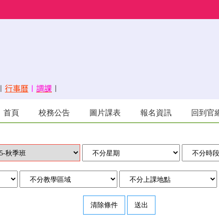
〡
行事曆
〡
調課
〡