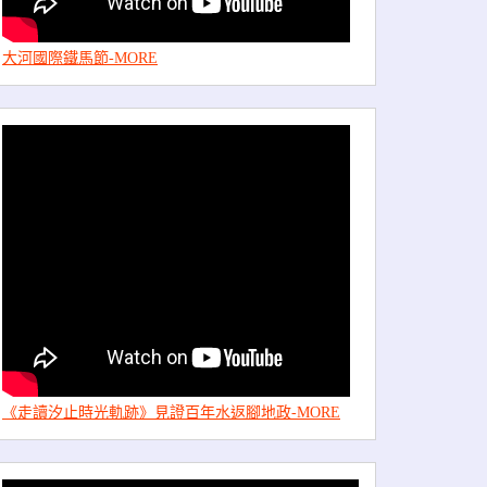
大河國際鐵馬節-MORE
《走讀汐止時光軌跡》見證百年水返腳地政-MORE