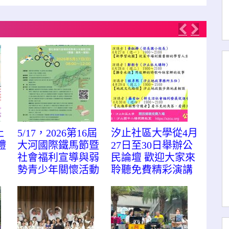
Previous
Next
止
5/17，2026第16屆
汐止社區大學從4月
禮
大河國際鐵馬節暨
27日至30日舉辦公
社會福利宣導與弱
民論壇 歡迎大家來
勢青少年關懷活動
聆聽免費精彩演講