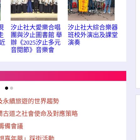
現
汐止社大愛樂合唱
汐止社大綜合樂器
走
團與汐止圖書館 舉
班校外演出及課堂
近
辦《2025汐止多元
演奏
音閱節》音樂會
及永續旅遊的世界趨勢
蘭古道之社會使命及對應策略
行籌備會議
夢想嘉年華」踩街活動