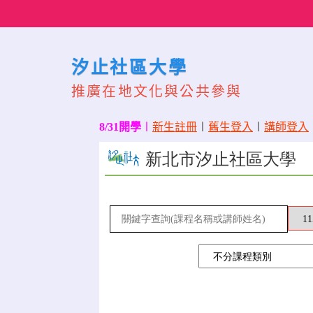
Skip
to
content
汐止社區大學
推廣在地文化與公共參與
8/31開學
〡
新生註冊
〡
舊生登入
〡
講師登入