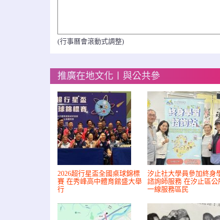
(行事曆會滾動式調整)
推廣在地文化〡與公共參
2026超行星盃全國桌球錦標
汐止社大學員參加終身
賽 在秀峰高中體育館盛大舉
諮詢師服務 在汐止區公
行
一線服務區民