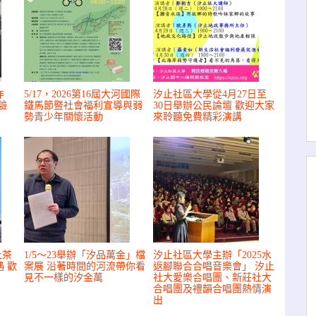
作
5/17，2026第16屆大河國際
汐止社區大學從4月27日至
驗
鐵馬節暨社會福利宣導與弱
30日舉辦公民論壇 歡迎大家
勢青少年關懷活動
來聆聽免費精彩演講
止茶
1/5～23舉辦「汐品萬金」檔
汐止社區大學主辦「2025水
 歡
案展 沿著時間的河流帶你看
返腳聯合合唱音樂會」 汐止
見不一樣的汐金萬
社大愛樂合唱團、新莊社大
合唱團及禮韻合唱團熱情演
出