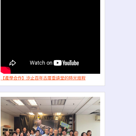
【產學合作】汐止百年古厝垂遠堂的時光旅程