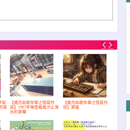
Previous
Next
學習
【歲月如歌年華之憶寫作
【歲月如歌年華之憶寫作
所第
班】1987年琳恩颱風汐止淹
班】算盤
水的夢魘