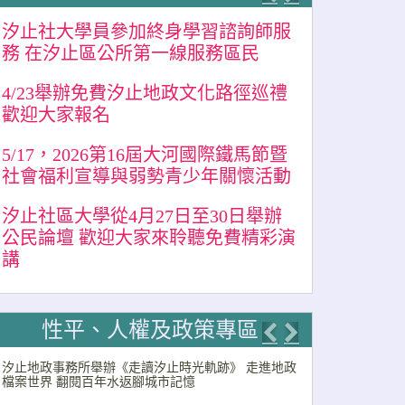
Previous
Next
汐止社大學員參加終身學習諮詢師服
務 在汐止區公所第一線服務區民
4/23舉辦免費汐止地政文化路徑巡禮
歡迎大家報名
5/17，2026第16屆大河國際鐵馬節暨
社會福利宣導與弱勢青少年關懷活動
汐止社區大學從4月27日至30日舉辦
公民論壇 歡迎大家來聆聽免費精彩演
講
性平、人權及政策專區
Previous
Next
汐止地政事務所舉辦《走讀汐止時光軌跡》 走進地政
檔案世界 翻閱百年水返腳城市記憶