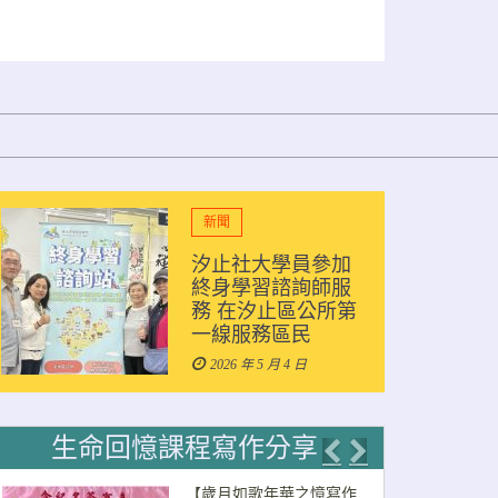
新聞
校務公
汐止社大學員參加
115
終身學習諮詢師服
表（5/
務 在汐止區公所第
2026 年
一線服務區民
2026 年 5 月 4 日
生命回憶課程寫作分享
Previous
Next
【歲月如歌年華之憶寫作