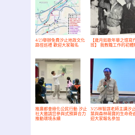
4/23舉辦免費汐止地政文化
【歲月如歌年華之憶寫
路徑巡禮 歡迎大家報名
班】 我教職工作的初體
推廣都會綠化公民行動 汐止
3/25林智謀老師主講汐
社大邀請您參與式預算合力
葉與森林萌寶的生命奇遇
推動環境永續
迎大家報名參加