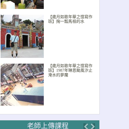
【歲月如歌年華之憶寫作
班】掬一瓢馬祖的水
【歲月如歌年華之憶寫作
班】1987年琳恩颱風汐止
淹水的夢魘
老師上傳課程