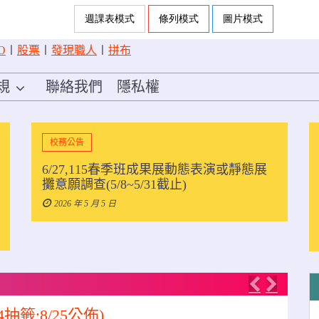
O
〡
股票
〡
發現職人
〡
拼布
規
聯絡我們
隱私權
校務公告
6/27,115春季班成果展動態表演或靜態展
攤意願調查(5/8~5/31截止)
2026 年 5 月 5 日
Previous
Next
4抽籤;8/25公佈)