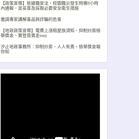
【政策宣導】依據職安法，校園職災發生時需8小時
內通報，並妥善及採取必要安全衛生措施
邀請專家講解毒品與詐騙的危害
【地政政策宣導】電費上漲租屋族須知、抑制炒房檢
舉獎金、實登買賣走easy
汐止地政事務所：抑制炒房，人人有責，檢舉獎金報
你知