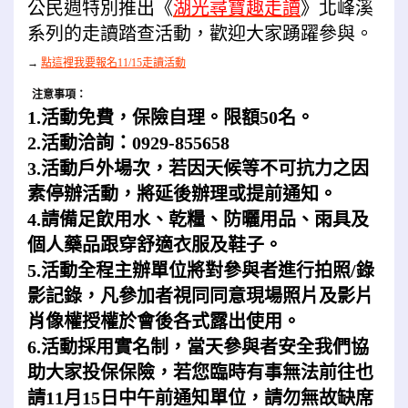
公民週特別推出《
湖光尋寶趣走讀
》北峰溪
系列的走讀踏查活動，歡迎大家踴躍參與。
→
點這裡我要報名11/15走讀活動
注意事項：
1.活動免費，保險自理。限額50名。
2.活動洽詢：0929-855658
3.活動戶外場次，若因天候等不可抗力之因
素停辦活動，將延後辦理或提前通知。
4.請備足飲用水、乾糧、防曬用品、雨具及
個人藥品跟穿舒適衣服及鞋子。
5.活動全程主辦單位將對參與者進行拍照/錄
影記錄，凡參加者視同同意現場照片及影片
肖像權授權於會後各式露出使用。
6.活動採用實名制，當天參與者安全我們協
助大家投保保險，若您臨時有事無法前往也
請11月15日中午前通知單位，請勿無故缺席