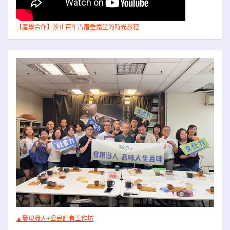
【產學合作】汐止百年古厝垂遠堂的時光旅程
▲發現職人+公民記者工作坊