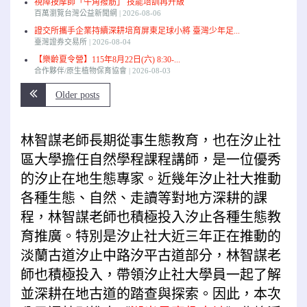
視障按摩師「牛角撥筋」 技能培訓再升級
百萬瀏覽台灣公益新聞網
2026-08-06
證交所攜手企業持續深耕培育屏東足球小將 臺灣少年足...
臺灣證券交易所
2026-08-04
【樂齡夏令營】115年8月22日(六) 8:30-...
合作夥伴/原生植物保育協會
2026-08-03
Older posts
林智謀老師長期從事生態教育，也在汐止社
區大學擔任自然學程課程講師，是一位優秀
的汐止在地生態專家。近幾年汐止社大推動
各種生態、自然、走讀等對地方深耕的課
程，林智謀老師也積極投入汐止各種生態教
育推廣。特別是汐止社大近三年正在推動的
淡蘭古道汐止中路汐平古道部分，林智謀老
師也積極投入，帶領汐止社大學員一起了解
並深耕在地古道的踏查與探索。因此，本次