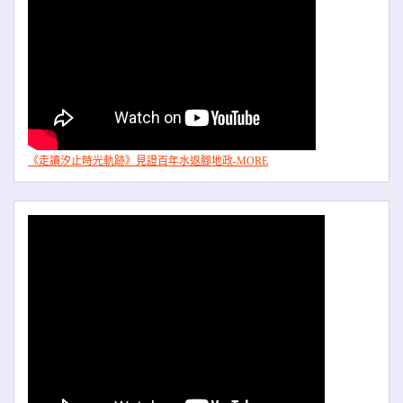
《走讀汐止時光軌跡》見證百年水返腳地政-MORE