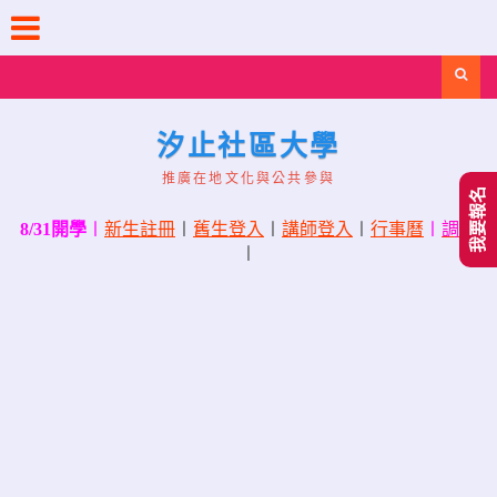
Skip
to
content
Search
汐止社區大學
推廣在地文化與公共參與
我要報名
8/31開學
〡
新生註冊
〡
舊生登入
〡
講師登入
〡
行事曆
〡
調課
〡