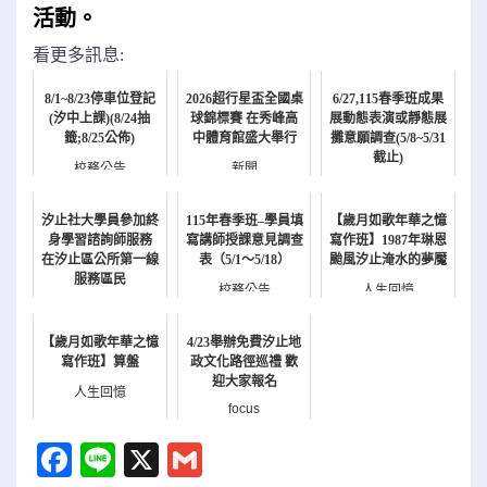
活動。
看更多訊息:
8/1~8/23停車位登記
2026超行星盃全國桌
6/27,115春季班成果
(汐中上課)(8/24抽
球錦標賽 在秀峰高
展動態表演或靜態展
籤;8/25公佈)
中體育館盛大舉行
攤意願調查(5/8~5/31
截止)
校務公告
新聞
校務公告
汐止社大學員參加終
115年春季班–學員填
【歲月如歌年華之憶
身學習諮詢師服務
寫講師授課意見調查
寫作班】1987年琳恩
在汐止區公所第一線
表（5/1～5/18）
颱風汐止淹水的夢魘
服務區民
校務公告
人生回憶
新聞
【歲月如歌年華之憶
4/23舉辦免費汐止地
寫作班】算盤
政文化路徑巡禮 歡
迎大家報名
人生回憶
focus
Facebook
Line
X
Gmail