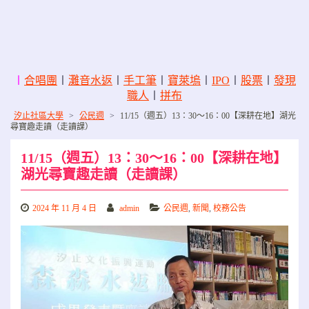
〡
合唱團
〡
灘音水返
〡
手工筆
〡
寶萊塢
〡
IPO
〡
股票
〡
發現
職人
〡
拼布
汐止社區大學
>
公民週
>
11/15（週五）13：30～16：00【深耕在地】湖光
尋寶趣走讀（走讀課）
11/15（週五）13：30～16：00【深耕在地】
湖光尋寶趣走讀（走讀課）
2024 年 11 月 4 日
admin
公民週
,
新聞
,
校務公告