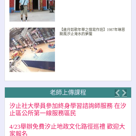
【歲月如歌年華之憶寫作班】1987年琳恩
颱風汐止淹水的夢魘
老師上傳課程
Previo
Nex
汐止社大學員參加終身學習諮詢師服務 在汐
止區公所第一線服務區民
4/23舉辦免費汐止地政文化路徑巡禮 歡迎大
家報名