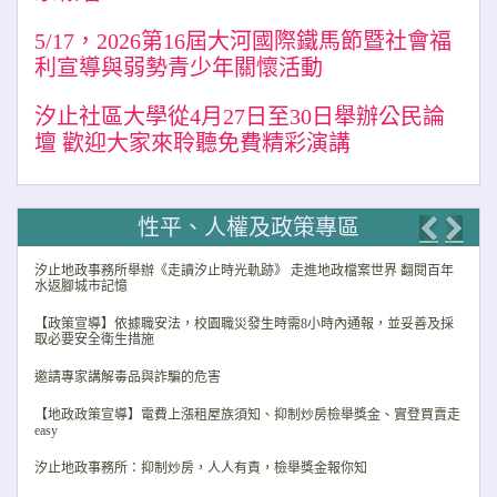
5/17，2026第16屆大河國際鐵馬節暨社會福
利宣導與弱勢青少年關懷活動
汐止社區大學從4月27日至30日舉辦公民論
壇 歡迎大家來聆聽免費精彩演講
性平、人權及政策專區
Previo
Nex
汐止地政事務所舉辦《走讀汐止時光軌跡》 走進地政檔案世界 翻閱百年
水返腳城市記憶
【政策宣導】依據職安法，校園職災發生時需8小時內通報，並妥善及採
取必要安全衛生措施
邀請專家講解毒品與詐騙的危害
【地政政策宣導】電費上漲租屋族須知、抑制炒房檢舉獎金、實登買賣走
easy
汐止地政事務所：抑制炒房，人人有責，檢舉獎金報你知