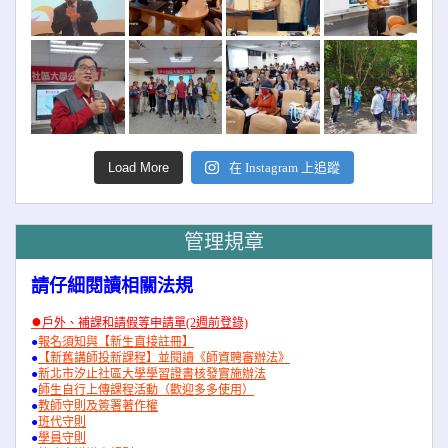
Load More
在 Instagram 上追蹤
管理規章
請仔細閱讀相關法規
●
戶外、補課和請假等申請單(2週前登錄)
●
報名須知與【新生直接註冊】
●
【新舊講師投新課程】並閱讀《師資聘審辦法》
●
新北市汐止社區大學學習證書核發實施辦法
●
師生自行上傳課程活動（歡迎多多使用）
●
教師守則及簽署著作權
●
班代守則
●
學員守則