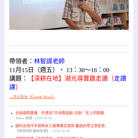
帶領者：
林智謀老師
11月15日（週五）， 13：30～16：00
講題：
【深耕在地】湖光尋寶趣走讀（
走讀
課
）
→汐止社大《Google News》
台股崩跌震盪 外資前7月淨賣超逾1兆創「史上同期最...
Yahoo 財經
2026-08-06
國內出現今年首例本土傷寒確定病例 籲請民眾注意飲食...
【學員須知/最新疫情】
2026-08-06