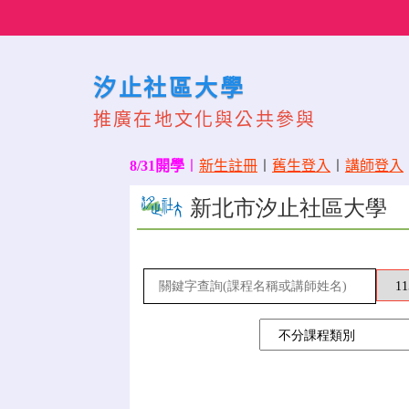
Skip
to
content
汐止社區大學
推廣在地文化與公共參與
8/31開學
〡
新生註冊
〡
舊生登入
〡
講師登入