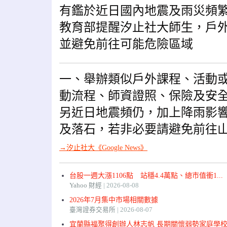
有鑑於近日國內地震及雨災頻
教育部提醒汐止社大師生，戶
並避免前往可能危險區域
一、舉辦類似戶外課程、活動
動流程、師資證照、保險及安
另近日地震頻仍，加上降雨影
及落石，若非必要請避免前往
→汐止社大《Google News》
台股一週大漲1106點 站穩4.4萬點、總市值衝1...
Yahoo 財經
2026-08-08
2026年7月集中市場相關數據
臺灣證券交易所
2026-08-07
宜蘭縣福聚得創辦人林志帆 長期關懷弱勢家庭學校.