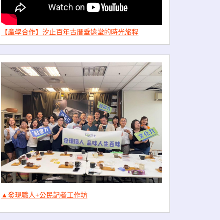
【產學合作】汐止百年古厝垂遠堂的時光旅程
▲發現職人+公民記者工作坊