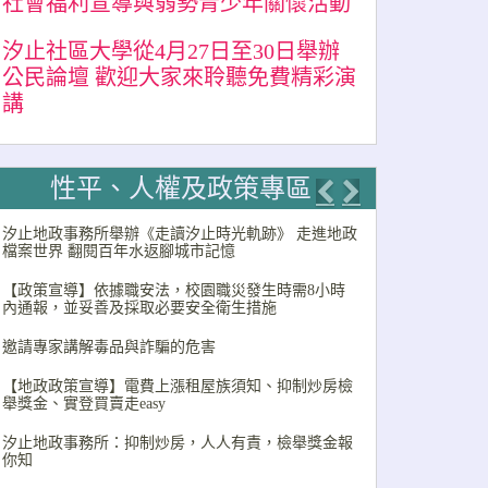
社會福利宣導與弱勢青少年關懷活動
汐止社區大學從4月27日至30日舉辦
公民論壇 歡迎大家來聆聽免費精彩演
講
性平、人權及政策專區
Previous
Next
汐止地政事務所舉辦《走讀汐止時光軌跡》 走進地政
檔案世界 翻閱百年水返腳城市記憶
【政策宣導】依據職安法，校園職災發生時需8小時
內通報，並妥善及採取必要安全衛生措施
邀請專家講解毒品與詐騙的危害
【地政政策宣導】電費上漲租屋族須知、抑制炒房檢
舉獎金、實登買賣走easy
汐止地政事務所：抑制炒房，人人有責，檢舉獎金報
你知