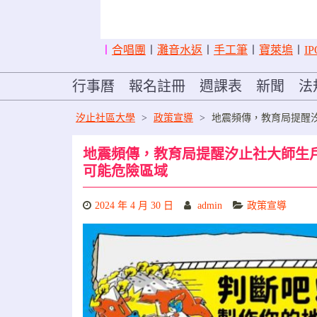
〡
合唱團
〡
灘音水返
〡
手工筆
〡
寶萊塢
〡
IP
行事曆
報名註冊
週課表
新聞
法
汐止社區大學
>
政策宣導
>
地震頻傳，教育局提醒
地震頻傳，教育局提醒汐止社大師生
可能危險區域
2024 年 4 月 30 日
admin
政策宣導