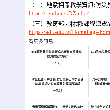
（二）地震相關教學資訊:防災
https://reurl.cc/bDZmlo
。
（三）教育部因材網:課程總覽/
https://adl.edu.tw/HomePage/hom
看更多訊息:
2026超行星盃全國桌球錦標賽 在秀峰高中
4/23舉辦免
體育館盛大舉行
新聞
汐止社區大學從4月27日至30日舉辦公民
1/5～23舉
論壇 歡迎大家來聆聽免費精彩演講
間的河流帶
公民週
青春還鄉巡迴影展11/15起新北熱烈放映
從「綠色旅遊