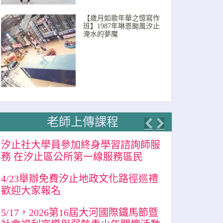
【歲月如歌年華之憶寫作
班】1987年琳恩颱風汐止
淹水的夢魘
老師上傳課程
Previous
Next
汐止社大學員參加終身學習諮詢師服
務 在汐止區公所第一線服務區民
4/23舉辦免費汐止地政文化路徑巡禮
歡迎大家報名
5/17，2026第16屆大河國際鐵馬節暨