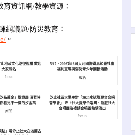
教育資訊網/教學資源：
課綱議題/防災教育：
e/
。
費汐止地政文化路徑巡禮 歡迎
5/17，2026第16屆大河國際鐵馬節暨社會
大家報名
福利宣導與弱勢青少年關懷活動
focus
報名
辦「汐品萬金」檔案展 沿著時
汐止社區大學主辦「2025水返腳聯合合唱
你看見不一樣的汐金萬
音樂會」 汐止社大愛樂合唱團、新莊社大
合唱團及禮韻合唱團熱情演出
新聞
focus
觀點」看汐止社大在淡蘭古