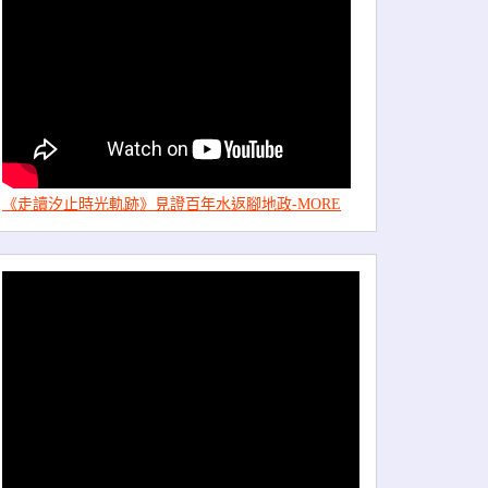
《走讀汐止時光軌跡》見證百年水返腳地政-MORE