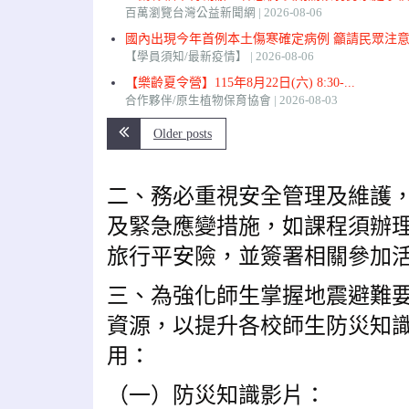
百萬瀏覽台灣公益新聞網
2026-08-06
國內出現今年首例本土傷寒確定病例 籲請民眾注意飲
【學員須知/最新疫情】
2026-08-06
【樂齡夏令營】115年8月22日(六) 8:30-...
合作夥伴/原生植物保育協會
2026-08-03
Older posts
二、務必重視安全管理及維護
及緊急應變措施，如課程須辦理
旅行平安險，並簽署相關參加
三、為強化師生掌握地震避難
資源，以提升各校師生防災知
用：
（一）防災知識影片：