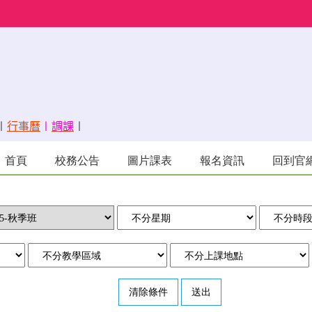
〡
行事曆
〡
調課
〡