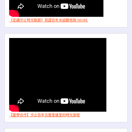
《走讀汐止時光軌跡》見證百年水返腳地政-MORE
【產學合作】汐止百年古厝垂遠堂的時光旅程