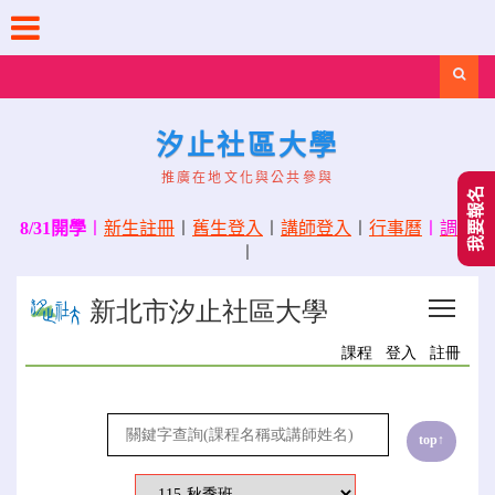
Skip
to
content
Search
汐止社區大學
推廣在地文化與公共參與
我要報名
8/31開學
〡
新生註冊
〡
舊生登入
〡
講師登入
〡
行事曆
〡
調課
〡