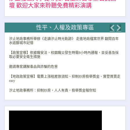
壇 歡迎大家來聆聽免費精彩演講
性平、人權及政策專區
Previo
Nex
汐止地政事務所舉辦《走讀汐止時光軌跡》 走進地政檔案世界 翻閱百年
水返腳城市記憶
【政策宣導】依據職安法，校園職災發生時需8小時內通報，並妥善及採
取必要安全衛生措施
邀請專家講解毒品與詐騙的危害
【地政政策宣導】電費上漲租屋族須知、抑制炒房檢舉獎金、實登買賣走
easy
汐止地政事務所：抑制炒房，人人有責，檢舉獎金報你知