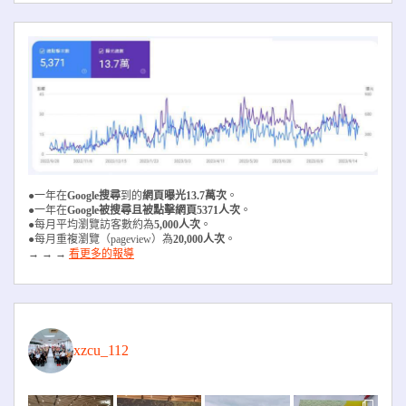
●一年在
Google搜尋
到的
網頁曝光13.7萬次
。
●一年在
Google被搜尋且被
點擊網頁5371人次
。
●每月平均瀏覽訪客數約為
5,000人次
。
●每月重複瀏覽（pageview）為
20,000人次
。
→ → →
看更多的報導
xzcu_112