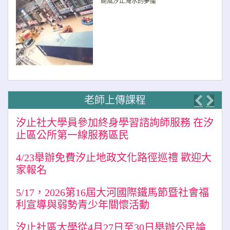
颱風汐止淹水的夢魘
老師上傳課程
Previo
Nex
汐止社大學員參加終身學習諮詢師服務 在汐
止區公所第一線服務區民
4/23舉辦免費汐止地政文化路徑巡禮 歡迎大
家報名
5/17，2026第16屆大河國際鐵馬節暨社會福
利宣導與弱勢青少年關懷活動
汐止社區大學從4月27日至30日舉辦公民論