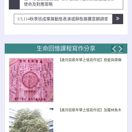
章
使命及對應策略
導
覽
1/3,114秋季班成果展動態表演或靜態展攤意願調查
生命回憶課程寫作分享
Previo
Nex
【歲月如歌年華之憶寫作班】戀愛與擇偶
【歲月如歌年華之憶寫作班】加羅林魚木