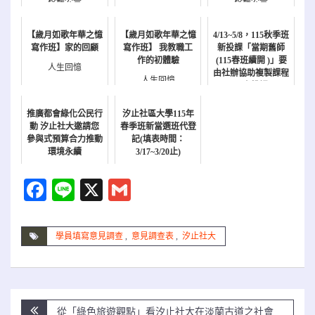
校務公告
校務公告
校務公告
【歲月如歌年華之憶
【歲月如歌年華之憶
4/13~5/8，115秋季班
寫作班】家的回顧
寫作班】 我教職工
新投課「當期舊師
作的初體驗
(115春班續開 )」要
人生回憶
由社辦協助複製課程
人生回憶
內容投課
校務公告
推廣都會綠化公民行
汐止社區大學115年
動 汐止社大邀請您
春季班新當選班代登
參與式預算合力推動
記(填表時間：
環境永續
3/17~3/20止)
新聞
校務公告
Facebook
Line
X
Gmail
學員填寫意見調查
,
意見調查表
,
汐止社大
文
從「綠色旅遊觀點」看汐止社大在淡蘭古道之社會