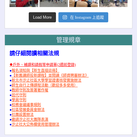
Load More
在 Instagram 上追蹤
管理規章
請仔細閱讀相關法規
●
戶外、補課和請假等申請單(2週前登錄)
●
報名須知與【新生直接註冊】
●
【新舊講師投新課程】並閱讀《師資聘審辦法》
●
新北市汐止社區大學學習證書核發實施辦法
●
師生自行上傳課程活動（歡迎多多使用）
●
教師守則及簽署著作權
●
班代守則
●
學員守則
●
校務會議議事規則
●
社區發展委員會辦法
●
社團設置辦法
●
邀請汐止社大團隊表演
●
汐止社大公佈欄使用管理辦法