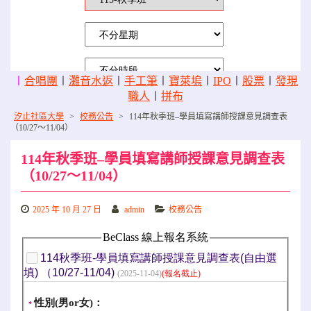
〡
合唱團
〡
灘音水返
〡
手工筆
〡
寶萊塢
〡
IPO
〡
股票
〡
發現
職人
〡
拼布
汐止社區大學
>
校務公告
>
114年秋季班–學員填寫講師授課意見調查表
（10/27～11/04）
114年秋季班–學員填寫講師授課意見調查表
（10/27～11/04）
2025 年 10 月 27 日
admin
校務公告