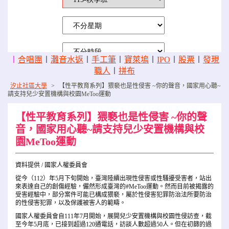
〡
合唱團
〡
灘音水返
〡
手工筆
〡
寶萊塢
〡
IPO
〡
股票
〡
發現
職人
〡
拼布
汐止社區大學
>
【性平教育系列】猥褻也是性侵害 ~你的聲音，國家用心聽~
請支持兒少安置機構與校園MeToo運動
【性平教育系列】猥褻也是性侵害 ~你的聲
音，國家用心聽~請支持兒少安置機構與校
園MeToo運動
資料提供 / 國家人權委員會
從今（112）年5月下旬開始，臺灣陸續出現性侵害或性騷擾受害者，站出
來表達自己的創傷經驗，儼然形成臺灣的#MeToo運動。然而目前被揭露的
受害經驗中，部分案件可能已構成猥褻，屬於性侵害犯罪防治法所要防治
的性侵害犯罪，以及保護被害人的範疇。
國家人權委員會自111年7月開始，展開兒少安置機構與校園性侵訪查，截
至今年5月底，已接到超過120通電話，訪談人數超過50人。但在初篩的過