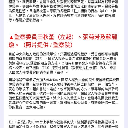
程當中，我們發現，臺灣社會對於猥褻的瞭解不足，常常誤以為猥褻未達
性侵害，導致有些案件沒有依循性侵害犯罪防治法的機制處理。猥褻是指
為滿足性慾，且違反被害人意願的各種與「性」相關的行為（註1）。因
此，凡是為了滿足個人性慾，沒有經過對方同意強拍裸照、解內衣摸胸
等，都屬於猥褻行為。
▲監察委員田秋堇（左起）、張菊芳及蘇麗
瓊。（照片提供 / 監察院）
目前中央與地方政府的社政單位，只要透過通報程序，受害者都可以獲得
相關的資源協助（註2）。國家人權委員會希望能成為所有願意站出來參
與這場#MeToo運動的朋友的支柱，也期待有更多兒少時期曾經在安置機
構、校園、矯正機關（註3）遭受性侵害（猥褻也是性侵害）的人，來加
入國家人權委員會的訪查計畫（註4）。
無論你是否準備好要加入#MeToo，國家人權委員會的兒少安置機構與校園
性侵訪查計畫，希望有機會可以承接住被害人過去的傷痛，在一個安全、
安心的環境下，藉由書訪、電訪，或單獨面訪的方式，讓專業的訪員聆聽
被害人的受害故事。透過一個一個的真實經歷，讓國家人權委員會有機會
促使整個體制可以更臻完善，減少未來的受害人數，也期待能因此讓受害
者減輕心中長久以來的那份沉重。讓國家人權委員會，有機會陪你一起—
你的聲音，國家用心聽。
註1：最高法院107年台上字第79號刑事判決：強制猥褻罪係指姦淫以外，
基於滿足性慾之主觀犯意，以違反被害人意願之方法所為，其外觀依一般