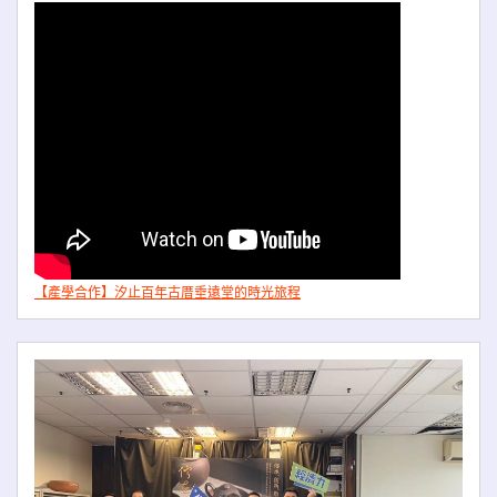
【產學合作】汐止百年古厝垂遠堂的時光旅程