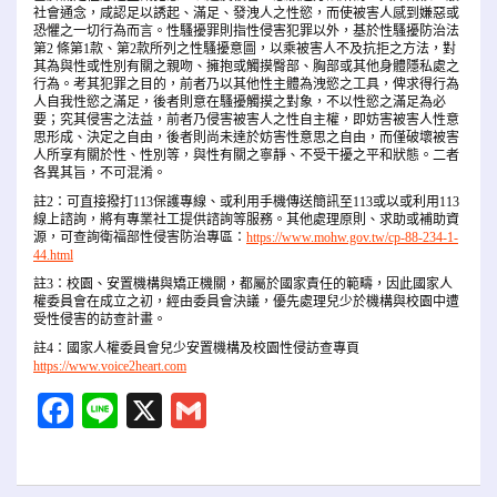
社會通念，咸認足以誘起、滿足、發洩人之性慾，而使被害人感到嫌惡或
恐懼之一切行為而言。性騷擾罪則指性侵害犯罪以外，基於性騷擾防治法
第2 條第1款、第2款所列之性騷擾意圖，以乘被害人不及抗拒之方法，對
其為與性或性別有關之親吻、擁抱或觸摸臀部、胸部或其他身體隱私處之
行為。考其犯罪之目的，前者乃以其他性主體為洩慾之工具，俾求得行為
人自我性慾之滿足，後者則意在騷擾觸摸之對象，不以性慾之滿足為必
要；究其侵害之法益，前者乃侵害被害人之性自主權，即妨害被害人性意
思形成、決定之自由，後者則尚未達於妨害性意思之自由，而僅破壞被害
人所享有關於性、性別等，與性有關之寧靜、不受干擾之平和狀態。二者
各異其旨，不可混淆。
註2：可直接撥打113保護專線、或利用手機傳送簡訊至113或以或利用113
線上諮詢，將有專業社工提供諮詢等服務。其他處理原則、求助或補助資
源，可查詢衛福部性侵害防治專區：
https://www.mohw.gov.tw/cp-88-234-1-
44.html
註3：校園、安置機構與矯正機關，都屬於國家責任的範疇，因此國家人
權委員會在成立之初，經由委員會決議，優先處理兒少於機構與校園中遭
受性侵害的訪查計畫。
註4：國家人權委員會兒少安置機構及校園性侵訪查專頁
https://www.voice2heart.com
Facebook
Line
X
Gmail