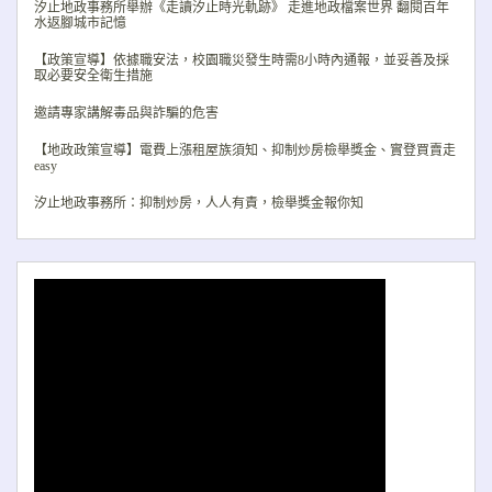
汐止地政事務所舉辦《走讀汐止時光軌跡》 走進地政檔案世界 翻閱百年
水返腳城市記憶
【政策宣導】依據職安法，校園職災發生時需8小時內通報，並妥善及採
取必要安全衛生措施
邀請專家講解毒品與詐騙的危害
【地政政策宣導】電費上漲租屋族須知、抑制炒房檢舉獎金、實登買賣走
easy
汐止地政事務所：抑制炒房，人人有責，檢舉獎金報你知