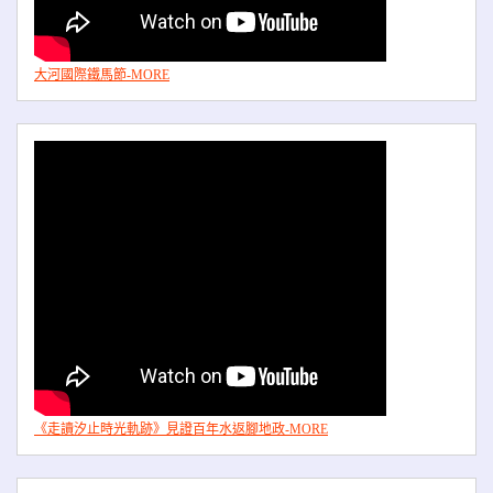
大河國際鐵馬節-MORE
《走讀汐止時光軌跡》見證百年水返腳地政-MORE