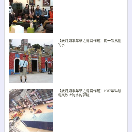
【歲月如歌年華之憶寫作班】掬一瓢馬祖
的水
【歲月如歌年華之憶寫作班】1987年琳恩
颱風汐止淹水的夢魘