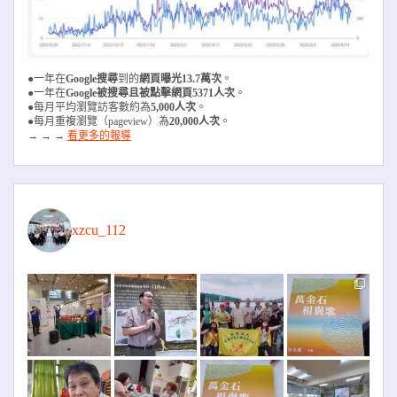
●一年在
Google搜尋
到的
網頁曝光13.7萬次
。
●一年在
Google被搜尋且被
點擊網頁5371人次
。
●每月平均瀏覽訪客數約為
5,000人次
。
●每月重複瀏覽（pageview）為
20,000人次
。
→ → →
看更多的報導
xzcu_112