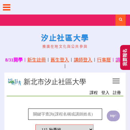
Skip
to
content
Search
汐止社區大學
推廣在地文化與公共參與
我要報名
8/31開學
〡
新生註冊
〡
舊生登入
〡
講師登入
〡
行事曆
〡
調課
〡