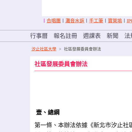
〡
合唱團
〡
灘音水返
〡
手工筆
〡
寶萊塢
〡
IP
行事曆
報名註冊
週課表
新聞
法
汐止社區大學
>
社區發展委員會辦法
社區發展委員會辦法
壹、總綱
第一條、本辦法依據《新北市汐止社