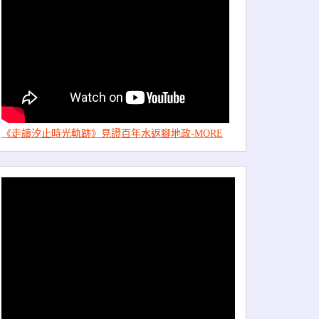
《走讀汐止時光軌跡》見證百年水返腳地政-MORE