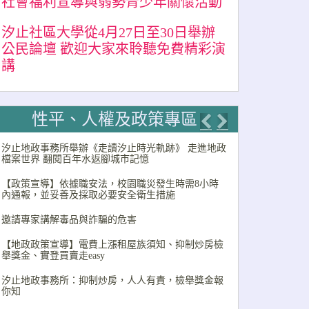
社會福利宣導與弱勢青少年關懷活動
汐止社區大學從4月27日至30日舉辦
公民論壇 歡迎大家來聆聽免費精彩演
講
性平、人權及政策專區
Previous
Next
汐止地政事務所舉辦《走讀汐止時光軌跡》 走進地政
檔案世界 翻閱百年水返腳城市記憶
【政策宣導】依據職安法，校園職災發生時需8小時
內通報，並妥善及採取必要安全衛生措施
邀請專家講解毒品與詐騙的危害
【地政政策宣導】電費上漲租屋族須知、抑制炒房檢
舉獎金、實登買賣走easy
汐止地政事務所：抑制炒房，人人有責，檢舉獎金報
你知