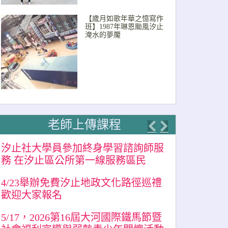
【歲月如歌年華之憶寫作
班】1987年琳恩颱風汐止
淹水的夢魘
老師上傳課程
Previous
Next
汐止社大學員參加終身學習諮詢師服
務 在汐止區公所第一線服務區民
4/23舉辦免費汐止地政文化路徑巡禮
歡迎大家報名
5/17，2026第16屆大河國際鐵馬節暨