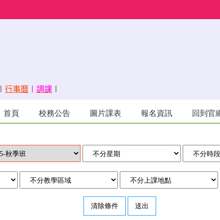
〡
行事曆
〡
調課
〡