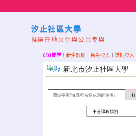
Skip
to
content
汐止社區大學
推廣在地文化與公共參與
8/31開學
〡
新生註冊
〡
舊生登入
〡
講師登入