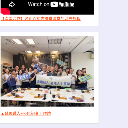
【產學合作】汐止百年古厝垂遠堂的時光旅程
▲發現職人+公民記者工作坊