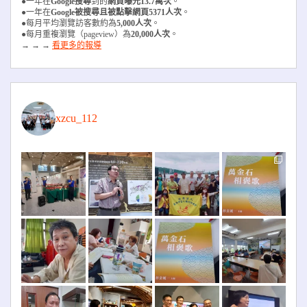
●一年在
Google搜尋
到的
網頁曝光13.7萬次
。
●一年在
Google被搜尋且被
點擊網頁5371人次
。
●每月平均瀏覽訪客數約為
5,000人次
。
●每月重複瀏覽（pageview）為
20,000人次
。
→ → →
看更多的報導
xzcu_112