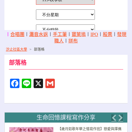
〡
合唱團
〡
灘音水返
〡
手工筆
〡
寶萊塢
〡
IPO
〡
股票
〡
發現
職人
〡
拼布
汐止社區大學
>
部落格
部落格
Facebook
Line
X
Gmail
生命回憶課程寫作分享
Previo
Nex
【歲月如歌年華之憶寫作班】戀愛與擇偶