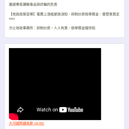
邀請專家講解毒品與詐騙的危害
【地政政策宣導】電費上漲租屋族須知、抑制炒房檢舉獎金、實登買賣走
easy
汐止地政事務所：抑制炒房，人人有責，檢舉獎金報你知
大河國際鐵馬節-MORE