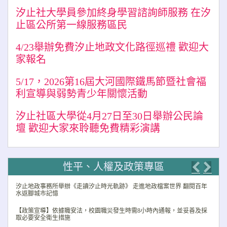
Previo
Nex
汐止社大學員參加終身學習諮詢師服務 在汐
止區公所第一線服務區民
4/23舉辦免費汐止地政文化路徑巡禮 歡迎大
家報名
5/17，2026第16屆大河國際鐵馬節暨社會福
利宣導與弱勢青少年關懷活動
汐止社區大學從4月27日至30日舉辦公民論
壇 歡迎大家來聆聽免費精彩演講
性平、人權及政策專區
Previo
Nex
汐止地政事務所舉辦《走讀汐止時光軌跡》 走進地政檔案世界 翻閱百年
水返腳城市記憶
【政策宣導】依據職安法，校園職災發生時需8小時內通報，並妥善及採
取必要安全衛生措施