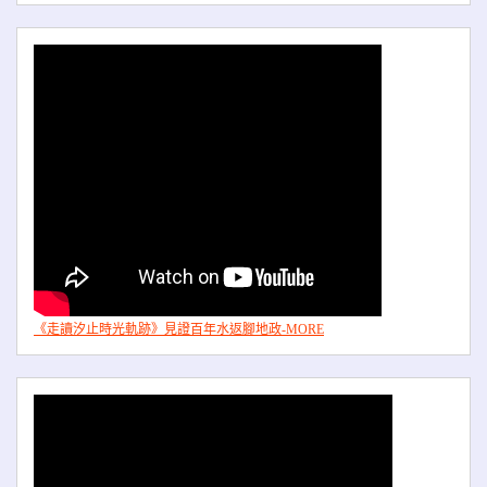
《走讀汐止時光軌跡》見證百年水返腳地政-MORE