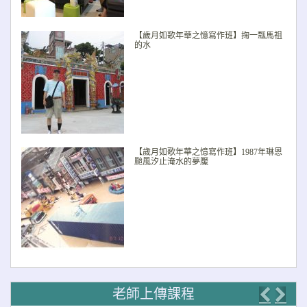
【歲月如歌年華之憶寫作班】掬一瓢馬祖
的水
【歲月如歌年華之憶寫作班】1987年琳恩
颱風汐止淹水的夢魘
老師上傳課程