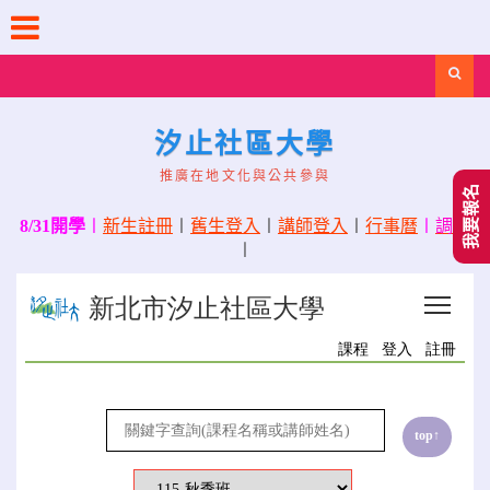
Skip
to
content
Search
汐止社區大學
推廣在地文化與公共參與
我要報名
8/31開學
〡
新生註冊
〡
舊生登入
〡
講師登入
〡
行事曆
〡
調課
〡