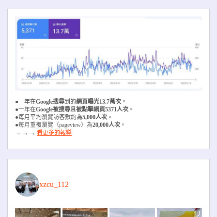
●一年在
Google搜尋
到的
網頁曝光13.7萬次
。
●一年在
Google被搜尋且被
點擊網頁5371人次
。
●每月平均瀏覽訪客數約為
5,000人次
。
●每月重複瀏覽（pageview）為
20,000人次
。
→ → →
看更多的報導
xzcu_112