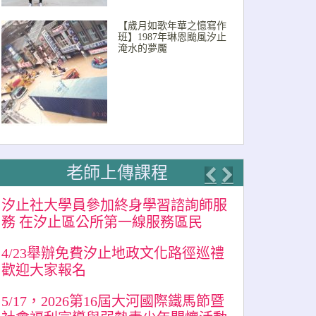
【歲月如歌年華之憶寫作
班】1987年琳恩颱風汐止
淹水的夢魘
老師上傳課程
Previous
Next
汐止社大學員參加終身學習諮詢師服
務 在汐止區公所第一線服務區民
4/23舉辦免費汐止地政文化路徑巡禮
歡迎大家報名
5/17，2026第16屆大河國際鐵馬節暨