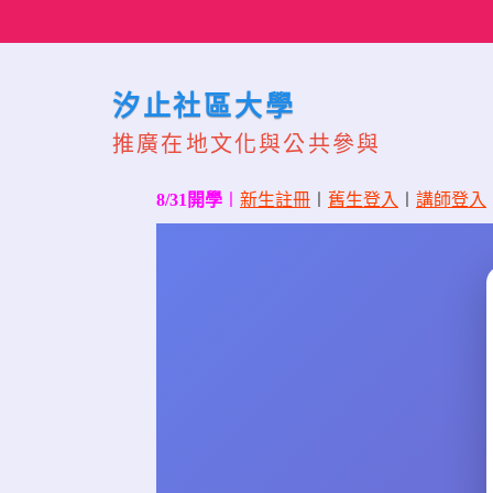
Skip
to
content
汐止社區大學
推廣在地文化與公共參與
8/31開學
〡
新生註冊
〡
舊生登入
〡
講師登入