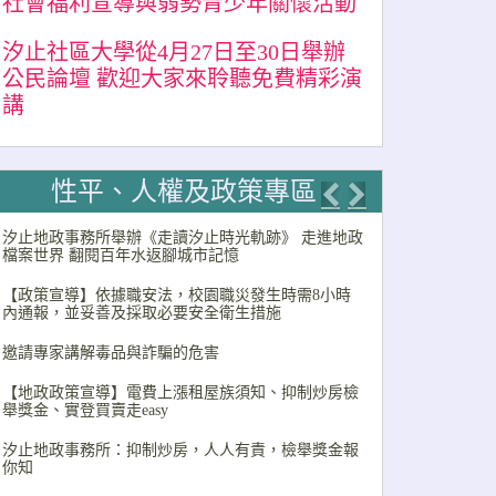
社會福利宣導與弱勢青少年關懷活動
汐止社區大學從4月27日至30日舉辦
公民論壇 歡迎大家來聆聽免費精彩演
講
性平、人權及政策專區
Previous
Next
汐止地政事務所舉辦《走讀汐止時光軌跡》 走進地政
檔案世界 翻閱百年水返腳城市記憶
【政策宣導】依據職安法，校園職災發生時需8小時
內通報，並妥善及採取必要安全衛生措施
邀請專家講解毒品與詐騙的危害
【地政政策宣導】電費上漲租屋族須知、抑制炒房檢
舉獎金、實登買賣走easy
汐止地政事務所：抑制炒房，人人有責，檢舉獎金報
你知