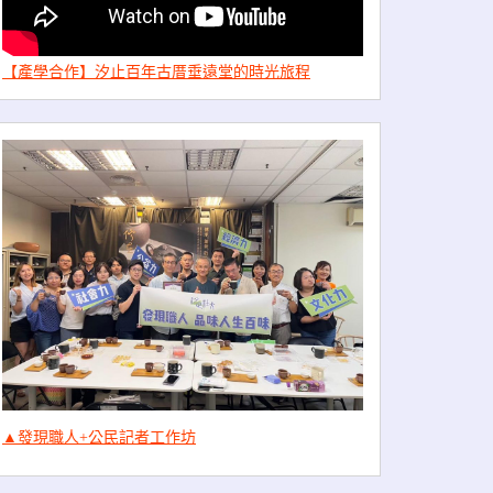
【產學合作】汐止百年古厝垂遠堂的時光旅程
▲發現職人+公民記者工作坊