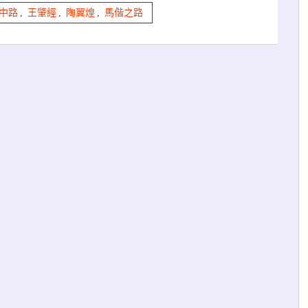
中路
,
王肇經
,
陶翼煌
,
馬偕之路