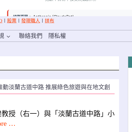
O
〡
股票
〡
發現職人
〡
拼布
規
聯絡我們
隱私權
推動淡蘭古道中路 推展綠色旅遊與在地文創
煌教授（右一）與「淡蘭古道中路」小
ore …