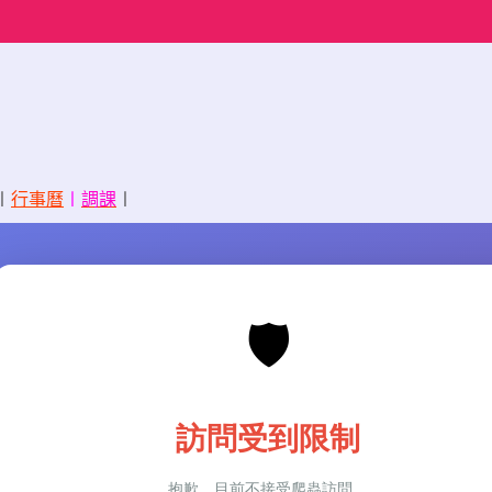
〡
行事曆
〡
調課
〡