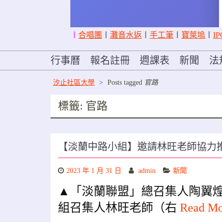
〡
合唱團
〡
灘音水返
〡
手工筆
〡
寶萊塢
〡
IP
行事曆
報名註冊
週課表
新聞
法
汐止社區大學
>
Posts tagged
官路
標籤:
官路
【淡蘭中路小組】邀請林旺老師協力
2023 年 1 月 31 日
admin
新聞
▲「淡蘭聯盟」總召集人陶翼
組召集人林旺老師（右
Read M