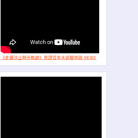
《走讀汐止時光軌跡》見證百年水返腳地政-MORE