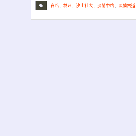
官路
,
林旺
,
汐止社大
,
淡蘭中路
,
淡蘭古道