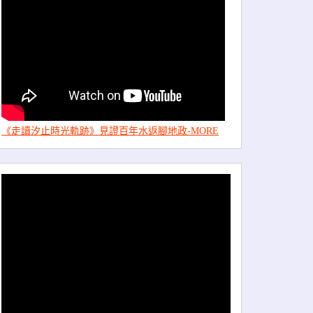
《走讀汐止時光軌跡》見證百年水返腳地政-MORE