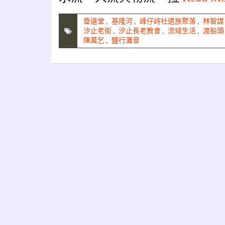
垂遠堂
,
基隆河
,
峰仔峙社遺族聚落
,
林智謀
汐止老街
,
汐止長老教會
,
流域生活
,
渡船頭
陳萬乞
,
鹽行灘音