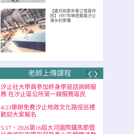
【歲月如歌年華之憶寫作
班】1987年琳恩颱風汐止
淹水的夢魘
老師上傳課程
Previous
Next
汐止社大學員參加終身學習諮詢師服
務 在汐止區公所第一線服務區民
4/23舉辦免費汐止地政文化路徑巡禮
歡迎大家報名
5/17，2026第16屆大河國際鐵馬節暨