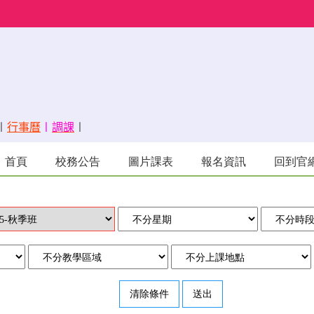
〡
行事曆
〡
調課
〡