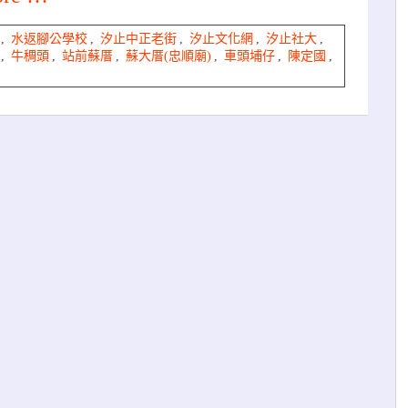
,
水返腳公學校
,
汐止中正老街
,
汐止文化網
,
汐止社大
,
,
牛稠頭
,
站前蘇厝
,
蘇大厝(忠順廟)
,
車頭埔仔
,
陳定國
,