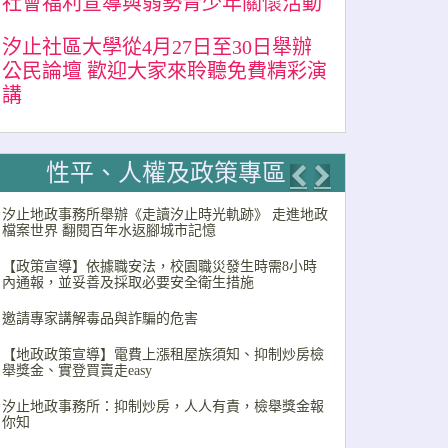
社會福利宣導與弱勢青少年關懷活動
汐止社區大學從4月27日至30日舉辦
公民論壇 歡迎大家來聆聽免費精彩演
講
性平、人權及政策專區
Previous
Next
汐止地政事務所舉辦《走讀汐止時光軌跡》 走進地政
檔案世界 翻閱百年水返腳城市記憶
【政策宣導】依據職安法，校園職災發生時需8小時
內通報，並妥善及採取必要安全衛生措施
邀請專家講解毒品與詐騙的危害
【地政政策宣導】電費上漲租屋族須知、抑制炒房檢
舉獎金、實登買賣走easy
汐止地政事務所：抑制炒房，人人有責，檢舉獎金報
你知