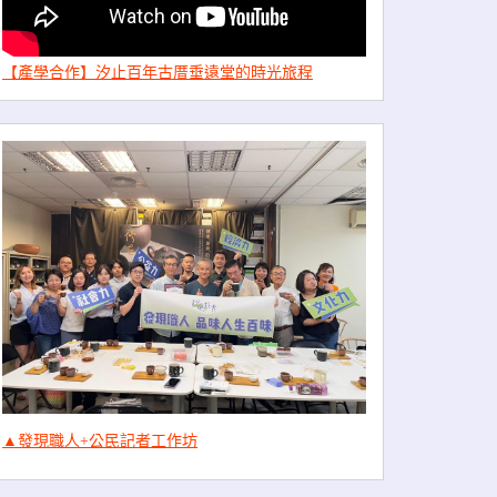
【產學合作】汐止百年古厝垂遠堂的時光旅程
▲發現職人+公民記者工作坊