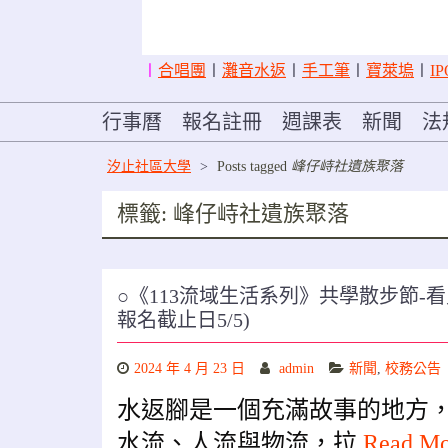
〡
合唱團
〡
灘音水返
〡
手工筆
〡
寶萊塢
〡
IP
行事曆
報名註冊
週課表
新聞
法
汐止社區大學
>
Posts tagged
峰仔峙社遺族聚落
標籤:
峰仔峙社遺族聚落
○《113流域生活系列》共學散步節-看
報名截止日5/5)
2024 年 4 月 23 日
admin
新聞
,
校務公告
水返腳是一個充滿故事的地方
水流、人流與物流，拉
Read M