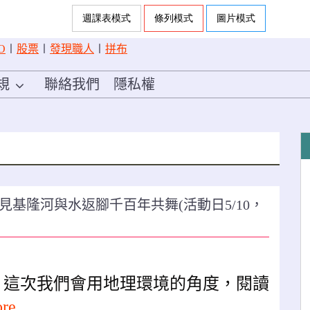
O
〡
股票
〡
發現職人
〡
拼布
規
聯絡我們
隱私權
見基隆河與水返腳千百年共舞(活動日5/10，
，這次我們會用地理環境的角度，閱讀
ore …