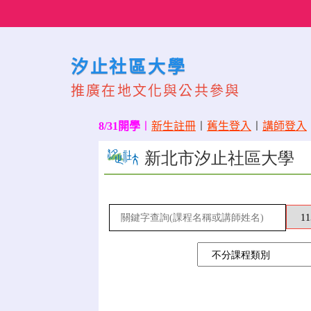
Skip
to
content
汐止社區大學
推廣在地文化與公共參與
8/31開學
〡
新生註冊
〡
舊生登入
〡
講師登入