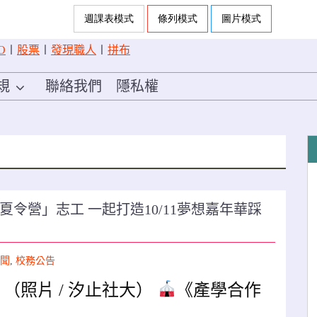
O
〡
股票
〡
發現職人
〡
拼布
規
聯絡我們
隱私權
令營」志工 一起打造10/11夢想嘉年華踩
聞
,
校務公告
（照片 / 汐止社大）
《產學合作