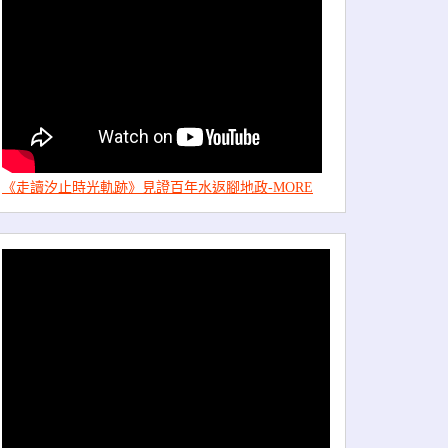
《走讀汐止時光軌跡》見證百年水返腳地政-MORE