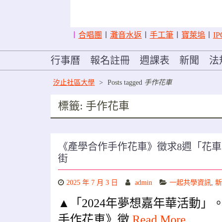
〡
合唱團
〡
灘音水返
〡
手工筆
〡
寶萊塢
〡
IP
行事曆
報名註冊
週課表
新聞
法
汐止社區大學
>
Posts tagged
手作花車
標籤:
手作花車
《產學合作手作花車》徵求8週「花車夏
街
2025 年 7 月 3 日
admin
一起共學資訊
,
新
▲「2024年夢想嘉年華活動」。
手作花車》徵
Read More …