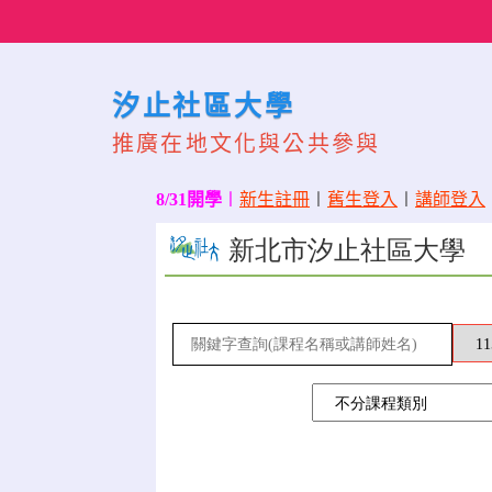
Skip
to
content
汐止社區大學
推廣在地文化與公共參與
8/31開學
〡
新生註冊
〡
舊生登入
〡
講師登入