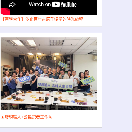
【產學合作】汐止百年古厝垂遠堂的時光旅程
▲發現職人+公民記者工作坊