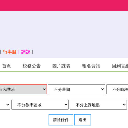
〡
行事曆
〡
調課
〡