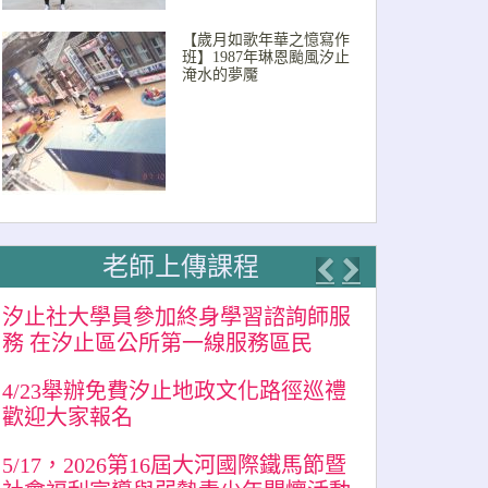
【歲月如歌年華之憶寫作
班】1987年琳恩颱風汐止
淹水的夢魘
老師上傳課程
Previous
Next
汐止社大學員參加終身學習諮詢師服
務 在汐止區公所第一線服務區民
4/23舉辦免費汐止地政文化路徑巡禮
歡迎大家報名
5/17，2026第16屆大河國際鐵馬節暨