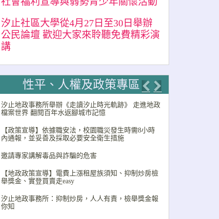
社會福利宣導與弱勢青少年關懷活動
汐止社區大學從4月27日至30日舉辦
公民論壇 歡迎大家來聆聽免費精彩演
講
性平、人權及政策專區
Previous
Next
汐止地政事務所舉辦《走讀汐止時光軌跡》 走進地政
檔案世界 翻閱百年水返腳城市記憶
【政策宣導】依據職安法，校園職災發生時需8小時
內通報，並妥善及採取必要安全衛生措施
邀請專家講解毒品與詐騙的危害
【地政政策宣導】電費上漲租屋族須知、抑制炒房檢
舉獎金、實登買賣走easy
汐止地政事務所：抑制炒房，人人有責，檢舉獎金報
你知