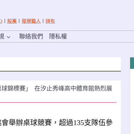
O
〡
股票
〡
發現職人
〡
拼布
規
聯絡我們
隱私權
全國桌球錦標賽」 在汐止秀峰高中體育館熱烈展
會舉辦桌球競賽，超過135支隊伍參
e …