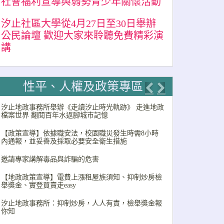
社會福利宣導與弱勢青少年關懷活動
汐止社區大學從4月27日至30日舉辦
公民論壇 歡迎大家來聆聽免費精彩演
講
性平、人權及政策專區
Previous
Next
汐止地政事務所舉辦《走讀汐止時光軌跡》 走進地政
檔案世界 翻閱百年水返腳城市記憶
【政策宣導】依據職安法，校園職災發生時需8小時
內通報，並妥善及採取必要安全衛生措施
邀請專家講解毒品與詐騙的危害
【地政政策宣導】電費上漲租屋族須知、抑制炒房檢
舉獎金、實登買賣走easy
汐止地政事務所：抑制炒房，人人有責，檢舉獎金報
你知