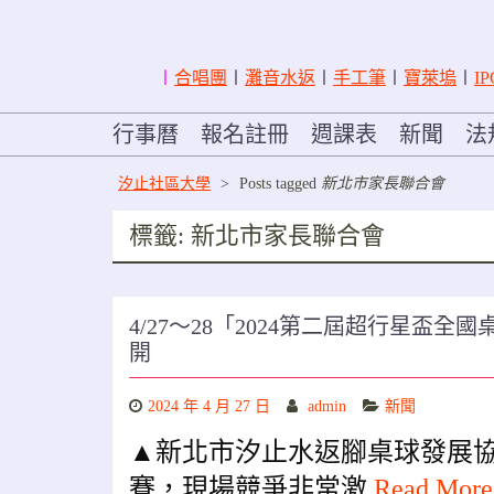
〡
合唱團
〡
灘音水返
〡
手工筆
〡
寶萊塢
〡
IP
行事曆
報名註冊
週課表
新聞
法
汐止社區大學
>
Posts tagged
新北市家長聯合會
標籤:
新北市家長聯合會
4/27～28「2024第二屆超行星盃
開
2024 年 4 月 27 日
admin
新聞
▲新北市汐止水返腳桌球發展協
賽，現場競爭非常激
Read Mor