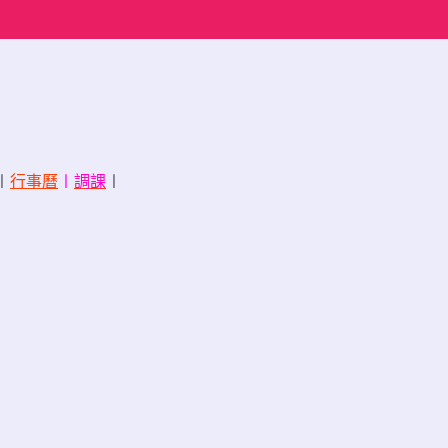
〡
行事曆
〡
調課
〡