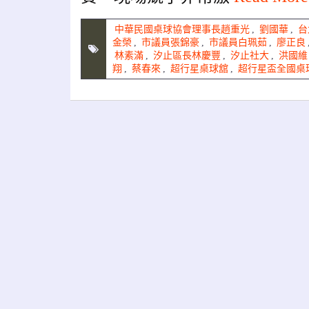
中華民國桌球協會理事長趙重光
,
劉國華
,
台
金榮
,
市議員張錦豪
,
市議員白珮茹
,
廖正良
林素滿
,
汐止區長林慶豐
,
汐止社大
,
洪國維
翔
,
蔡春來
,
超行星桌球舘
,
超行星盃全國桌