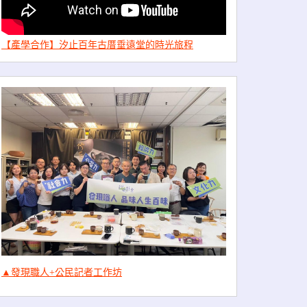
【產學合作】汐止百年古厝垂遠堂的時光旅程
▲發現職人+公民記者工作坊