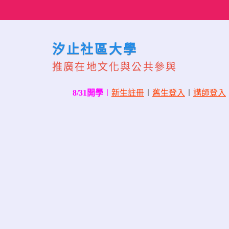
Skip
to
content
汐止社區大學
推廣在地文化與公共參與
8/31開學
〡
新生註冊
〡
舊生登入
〡
講師登入