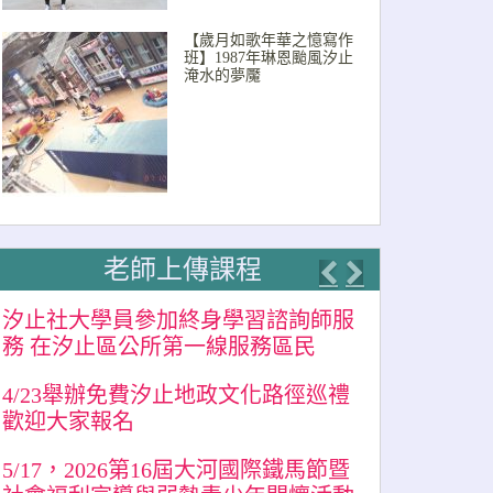
【歲月如歌年華之憶寫作
班】1987年琳恩颱風汐止
淹水的夢魘
老師上傳課程
Previous
Next
汐止社大學員參加終身學習諮詢師服
務 在汐止區公所第一線服務區民
4/23舉辦免費汐止地政文化路徑巡禮
歡迎大家報名
5/17，2026第16屆大河國際鐵馬節暨