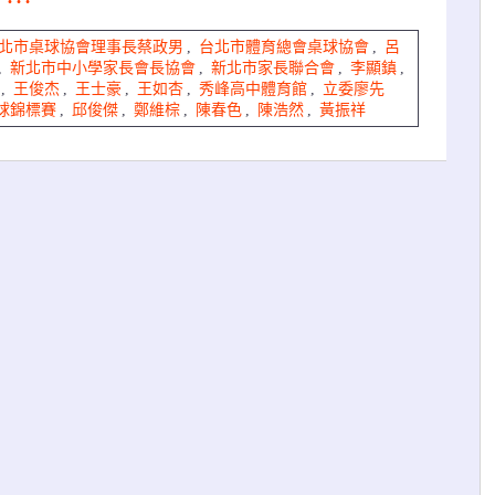
北市桌球協會理事長蔡政男
,
台北市體育總會桌球協會
,
呂
,
新北市中小學家長會長協會
,
新北市家長聯合會
,
李顯鎮
,
,
王俊杰
,
王士豪
,
王如杏
,
秀峰高中體育館
,
立委廖先
球錦標賽
,
邱俊傑
,
鄭維棕
,
陳春色
,
陳浩然
,
黃振祥