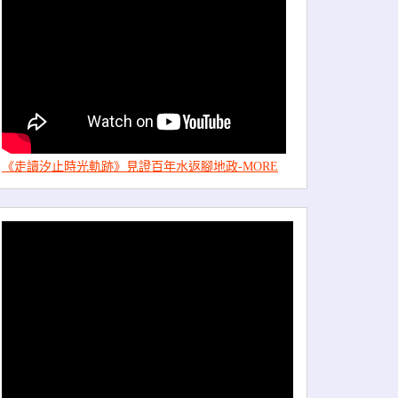
《走讀汐止時光軌跡》見證百年水返腳地政-MORE