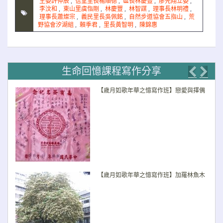
主委許仲辰
,
信望里長楊順德
,
區長林慶豐
,
廖先翔立委
,
李汶和
,
東山里虞恉剛
,
林慶豐
,
林智謀
,
理事長林明禮
,
理事長蕭燦宗
,
義民里長吳佩銘
,
自然步道協會五指山
,
荒
野協會汐湖組
,
賴季君
,
里長黃智明
,
陳錦惠
生命回憶課程寫作分享
Previo
Nex
【歲月如歌年華之憶寫作班】戀愛與擇偶
【歲月如歌年華之憶寫作班】加羅林魚木