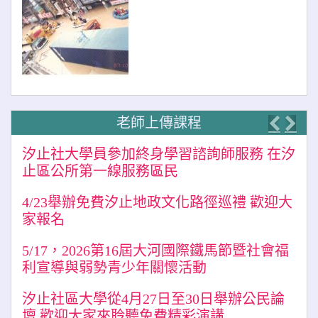
老師上傳課程
Previo
Nex
汐止社大學員參加終身學習諮詢師服務 在汐
止區公所第一線服務區民
4/23舉辦免費汐止地政文化路徑巡禮 歡迎大
家報名
5/17，2026第16屆大河國際鐵馬節暨社會福
利宣導與弱勢青少年關懷活動
汐止社區大學從4月27日至30日舉辦公民論
壇 歡迎大家來聆聽免費精彩演講