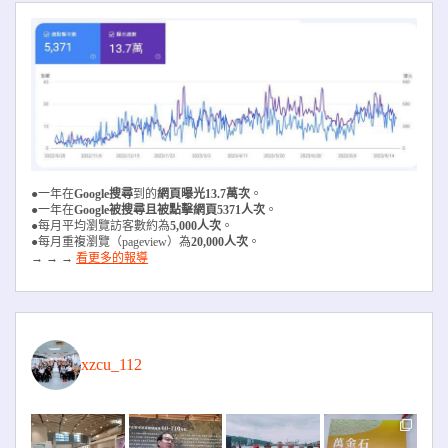
●一年在
Google搜尋
到的
網頁曝光13.7萬次
。
●一年在
Google被搜尋且被
點擊網頁5371人次
。
●每月平均瀏覽訪客數約為
5,000人次
。
●每月重複瀏覽（pageview）為
20,000人次
。
→ → →
看更多的報導
xzcu_112