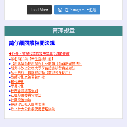
Load More
在 Instagram 上追蹤
管理規章
請仔細閱讀相關法規
●
戶外、補課和請假等申請單(2週前登錄)
●
報名須知與【新生直接註冊】
●
【新舊講師投新課程】並閱讀《師資聘審辦法》
●
新北市汐止社區大學學習證書核發實施辦法
●
師生自行上傳課程活動（歡迎多多使用）
●
教師守則及簽署著作權
●
班代守則
●
學員守則
●
校務會議議事規則
●
社區發展委員會辦法
●
社團設置辦法
●
邀請汐止社大團隊表演
●
汐止社大公佈欄使用管理辦法