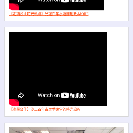
《走讀汐止時光軌跡》見證百年水返腳地政-MORE
【產學合作】汐止百年古厝垂遠堂的時光旅程