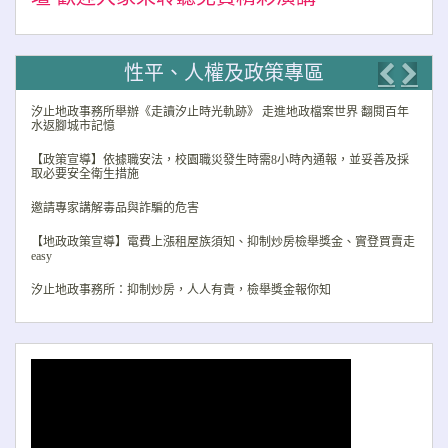
性平、人權及政策專區
Previo
Nex
汐止地政事務所舉辦《走讀汐止時光軌跡》 走進地政檔案世界 翻閱百年
水返腳城市記憶
【政策宣導】依據職安法，校園職災發生時需8小時內通報，並妥善及採
取必要安全衛生措施
邀請專家講解毒品與詐騙的危害
【地政政策宣導】電費上漲租屋族須知、抑制炒房檢舉獎金、實登買賣走
easy
汐止地政事務所：抑制炒房，人人有責，檢舉獎金報你知