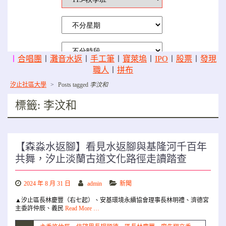
〡
合唱團
〡
灘音水返
〡
手工筆
〡
寶萊塢
〡
IPO
〡
股票
〡
發現
職人
〡
拼布
汐止社區大學
>
Posts tagged
李汶和
標籤:
李汶和
【森淼水返腳】看見水返腳與基隆河千百年
共舞，汐止淡蘭古道文化路徑走讀踏查
2024 年 8 月 31 日
admin
新聞
▲汐止區長林慶豐（右七起）、安基環境永續協會理事長林明禮、濟德宮
主委許仲辰、義民
Read More …