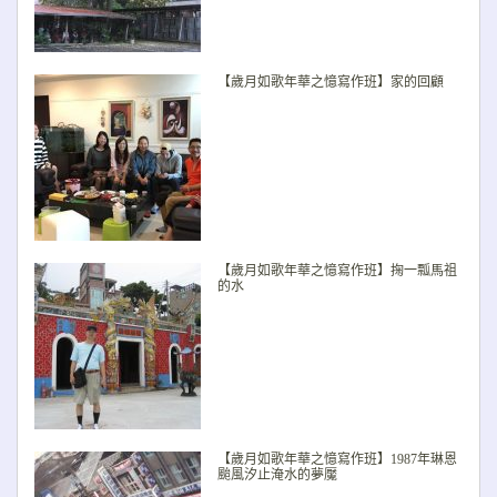
【歲月如歌年華之憶寫作班】家的回顧
【歲月如歌年華之憶寫作班】掬一瓢馬祖
的水
【歲月如歌年華之憶寫作班】1987年琳恩
颱風汐止淹水的夢魘