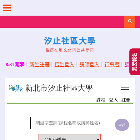
Skip
to
content
Search
汐止社區大學
推廣在地文化與公共參與
我要報名
8/31開學
〡
新生註冊
〡
舊生登入
〡
講師登入
〡
行事曆
〡
調課
〡