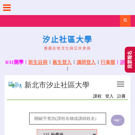
Skip
to
content
Search
汐止社區大學
推廣在地文化與公共參與
我要報名
8/31開學
〡
新生註冊
〡
舊生登入
〡
講師登入
〡
行事曆
〡
調課
〡