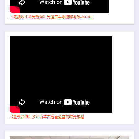
《走讀汐止時光軌跡》見證百年水返腳地政-MORE
【產學合作】汐止百年古厝垂遠堂的時光旅程