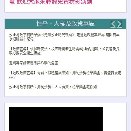
壇 歡迎大家來聆聽免費精彩演講
性平、人權及政策專區
Previo
Nex
汐止地政事務所舉辦《走讀汐止時光軌跡》 走進地政檔案世界 翻閱百年
水返腳城市記憶
【政策宣導】依據職安法，校園職災發生時需8小時內通報，並妥善及採
取必要安全衛生措施
邀請專家講解毒品與詐騙的危害
【地政政策宣導】電費上漲租屋族須知、抑制炒房檢舉獎金、實登買賣走
easy
汐止地政事務所：抑制炒房，人人有責，檢舉獎金報你知