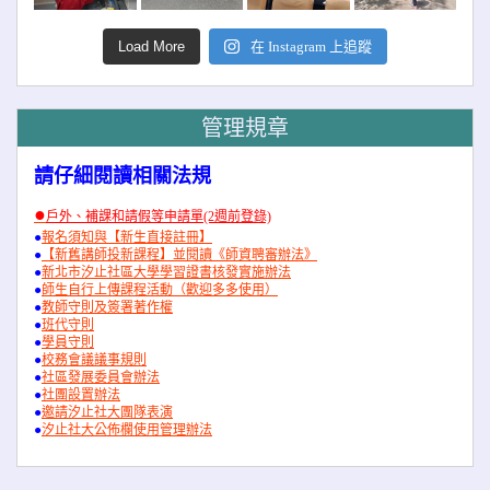
Load More
在 Instagram 上追蹤
管理規章
請仔細閱讀相關法規
●
戶外、補課和請假等申請單(2週前登錄)
●
報名須知與【新生直接註冊】
●
【新舊講師投新課程】並閱讀《師資聘審辦法》
●
新北市汐止社區大學學習證書核發實施辦法
●
師生自行上傳課程活動（歡迎多多使用）
●
教師守則及簽署著作權
●
班代守則
●
學員守則
●
校務會議議事規則
●
社區發展委員會辦法
●
社團設置辦法
●
邀請汐止社大團隊表演
●
汐止社大公佈欄使用管理辦法