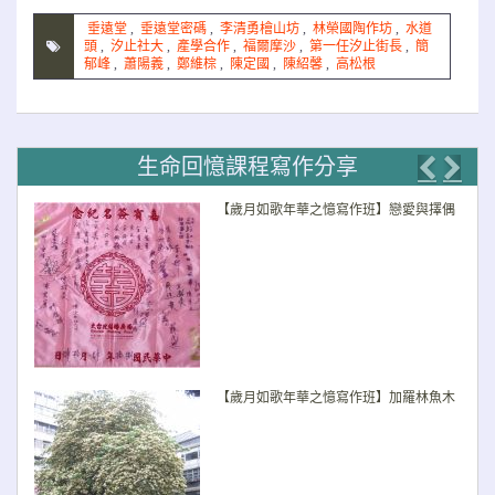
垂遠堂
,
垂遠堂密碼
,
李清勇檜山坊
,
林榮國陶作坊
,
水道
頭
,
汐止社大
,
產學合作
,
福爾摩沙
,
第一任汐止街長
,
簡
郁峰
,
蕭陽義
,
鄭維棕
,
陳定國
,
陳紹馨
,
高松根
生命回憶課程寫作分享
Previo
Nex
【歲月如歌年華之憶寫作班】戀愛與擇偶
【歲月如歌年華之憶寫作班】加羅林魚木