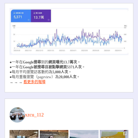
●一年在
Google搜尋
到的
網頁曝光13.7萬次
。
●一年在
Google被搜尋且被
點擊網頁5371人次
。
●每月平均瀏覽訪客數約為
5,000人次
。
●每月重複瀏覽（pageview）為
20,000人次
。
→ → →
看更多的報導
xzcu_112