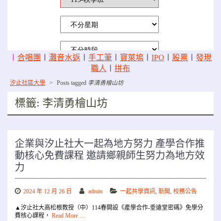
〡
合唱團
〡
灘音水返
〡
手工筆
〡
寶萊塢
〡
IPO
〡
股票
〡
發現
職人
〡
拼布
汐止社區大學
>
Posts tagged
李清勇檜山坊
標籤:
李清勇檜山坊
企業與汐止社大一起為地方努力 產學合作推
動核心免費課程 邀請鄉親師生努力為地方效
力
2024 年 12 月 26 日
admin
一起共學資訊
,
新聞
,
校務公告
▲汐止社大高松根教授（中）114春開設《產學合作-垂遠堂密碼》免學分
費核心課程，
Read More …