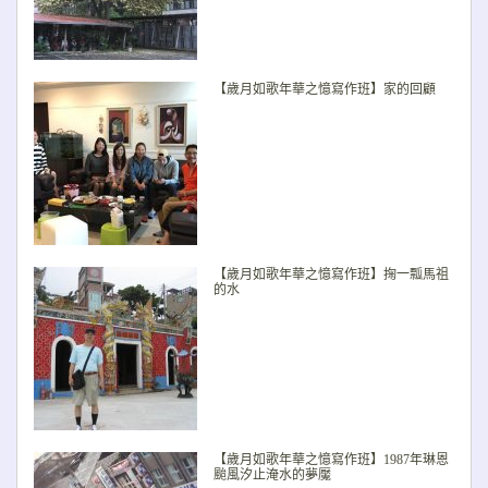
【歲月如歌年華之憶寫作班】家的回顧
【歲月如歌年華之憶寫作班】掬一瓢馬祖
的水
【歲月如歌年華之憶寫作班】1987年琳恩
颱風汐止淹水的夢魘