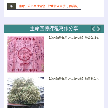
桌球
,
汐止桌球協會
,
汐止社區大學˙
,
陳昌航
生命回憶課程寫作分享
Previo
Nex
【歲月如歌年華之憶寫作班】戀愛與擇偶
【歲月如歌年華之憶寫作班】加羅林魚木