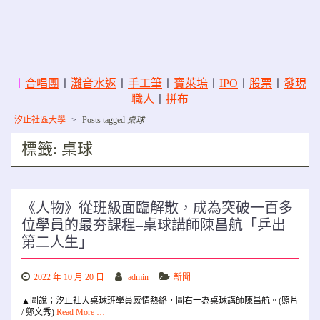
〡
合唱團
〡
灘音水返
〡
手工筆
〡
寶萊塢
〡
IPO
〡
股票
〡
發現
職人
〡
拼布
汐止社區大學
>
Posts tagged
桌球
標籤:
桌球
《人物》從班級面臨解散，成為突破一百多
位學員的最夯課程–桌球講師陳昌航「乒出
第二人生」
2022 年 10 月 20 日
admin
新聞
▲圖說；汐止社大桌球班學員感情熱絡，圖右一為桌球講師陳昌航。(照片
/ 鄭文秀)
Read More …