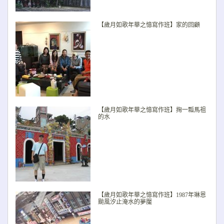
【歲月如歌年華之憶寫作班】家的回顧
【歲月如歌年華之憶寫作班】掬一瓢馬祖
的水
【歲月如歌年華之憶寫作班】1987年琳恩
颱風汐止淹水的夢魘