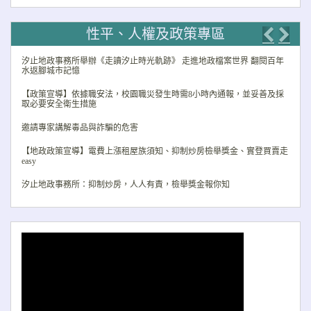
性平、人權及政策專區
Previo
Nex
汐止地政事務所舉辦《走讀汐止時光軌跡》 走進地政檔案世界 翻閱百年
水返腳城市記憶
【政策宣導】依據職安法，校園職災發生時需8小時內通報，並妥善及採
取必要安全衛生措施
邀請專家講解毒品與詐騙的危害
【地政政策宣導】電費上漲租屋族須知、抑制炒房檢舉獎金、實登買賣走
easy
汐止地政事務所：抑制炒房，人人有責，檢舉獎金報你知