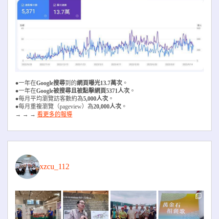
●一年在
Google搜尋
到的
網頁曝光13.7萬次
。
●一年在
Google被搜尋且被
點擊網頁5371人次
。
●每月平均瀏覽訪客數約為
5,000人次
。
●每月重複瀏覽（pageview）為
20,000人次
。
→ → →
看更多的報導
xzcu_112