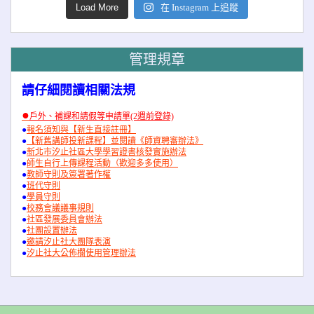
Load More
在 Instagram 上追蹤
管理規章
請仔細閱讀相關法規
●
戶外、補課和請假等申請單(2週前登錄)
●
報名須知與【新生直接註冊】
●
【新舊講師投新課程】並閱讀《師資聘審辦法》
●
新北市汐止社區大學學習證書核發實施辦法
●
師生自行上傳課程活動（歡迎多多使用）
●
教師守則及簽署著作權
●
班代守則
●
學員守則
●
校務會議議事規則
●
社區發展委員會辦法
●
社團設置辦法
●
邀請汐止社大團隊表演
●
汐止社大公佈欄使用管理辦法