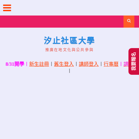
Skip
to
content
Search
汐止社區大學
推廣在地文化與公共參與
我要報名
8/31開學
〡
新生註冊
〡
舊生登入
〡
講師登入
〡
行事曆
〡
調課
〡