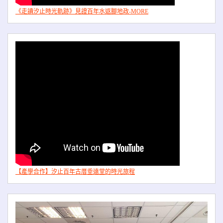
《走讀汐止時光軌跡》見證百年水返腳地政-MORE
【產學合作】汐止百年古厝垂遠堂的時光旅程