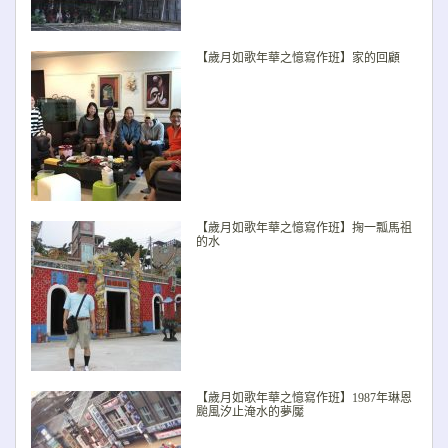
【歲月如歌年華之憶寫作班】家的回顧
【歲月如歌年華之憶寫作班】掬一瓢馬祖
的水
【歲月如歌年華之憶寫作班】1987年琳恩
颱風汐止淹水的夢魘