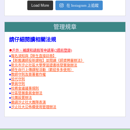
Load More
在 Instagram 上追蹤
管理規章
請仔細閱讀相關法規
●
戶外、補課和請假等申請單(2週前登錄)
●
報名須知與【新生直接註冊】
●
【新舊講師投新課程】並閱讀《師資聘審辦法》
●
新北市汐止社區大學學習證書核發實施辦法
●
師生自行上傳課程活動（歡迎多多使用）
●
教師守則及簽署著作權
●
班代守則
●
學員守則
●
校務會議議事規則
●
社區發展委員會辦法
●
社團設置辦法
●
邀請汐止社大團隊表演
●
汐止社大公佈欄使用管理辦法