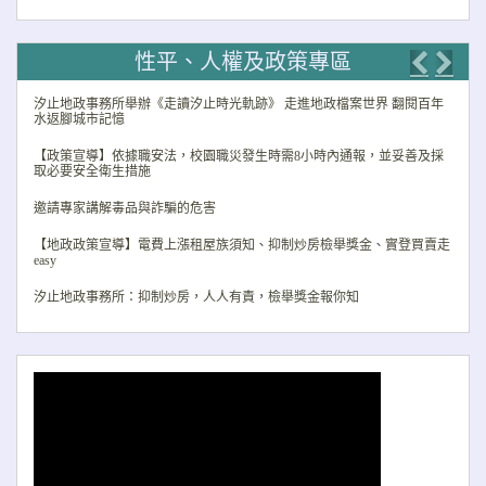
性平、人權及政策專區
Previo
Nex
汐止地政事務所舉辦《走讀汐止時光軌跡》 走進地政檔案世界 翻閱百年
水返腳城市記憶
【政策宣導】依據職安法，校園職災發生時需8小時內通報，並妥善及採
取必要安全衛生措施
邀請專家講解毒品與詐騙的危害
【地政政策宣導】電費上漲租屋族須知、抑制炒房檢舉獎金、實登買賣走
easy
汐止地政事務所：抑制炒房，人人有責，檢舉獎金報你知