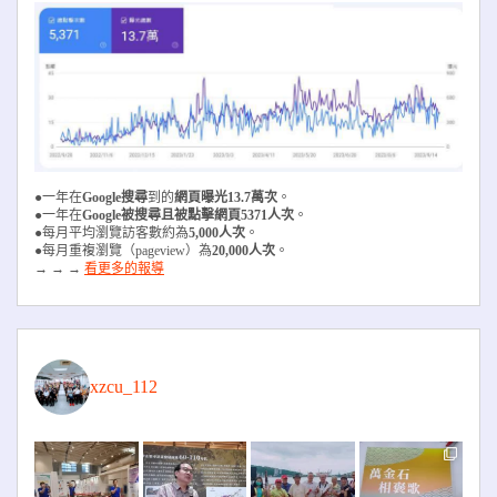
●一年在
Google搜尋
到的
網頁曝光13.7萬次
。
●一年在
Google被搜尋且被
點擊網頁5371人次
。
●每月平均瀏覽訪客數約為
5,000人次
。
●每月重複瀏覽（pageview）為
20,000人次
。
→ → →
看更多的報導
xzcu_112