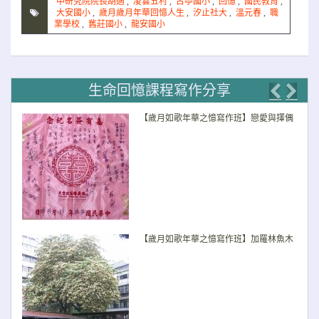
中研究院院長胡適
,
凌雲五村
,
古亭國小
,
回憶
,
國民教育
,
大安國小
,
歲月歲月年華回憶人生
,
汐止社大
,
溫元春
,
職
業學校
,
舊莊國小
,
龍安國小
生命回憶課程寫作分享
Previo
Nex
【歲月如歌年華之憶寫作班】戀愛與擇偶
【歲月如歌年華之憶寫作班】加羅林魚木