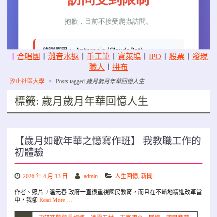
〡
合唱團
〡
灘音水返
〡
手工筆
〡
寶萊塢
〡
IPO
〡
股票
〡
發現
職人
〡
拼布
汐止社區大學
>
Posts tagged
歲月歲月年華回憶人生
標籤:
歲月歲月年華回憶人生
【歲月如歌年華之憶寫作班】 我教職工作的
初體驗
2026 年 4 月 13 日
admin
人生回憶
,
新聞
作者、照片 / 溫元春 政府一直很重視國民教育，而且在不斷地精進改革當
中，我卻
Read More …