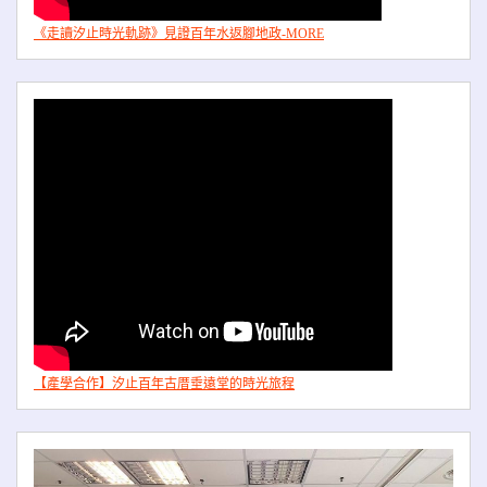
《走讀汐止時光軌跡》見證百年水返腳地政-MORE
【產學合作】汐止百年古厝垂遠堂的時光旅程