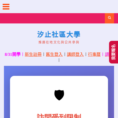
Skip
to
content
Search
汐止社區大學
推廣在地文化與公共參與
我要報名
8/31開學
〡
新生註冊
〡
舊生登入
〡
講師登入
〡
行事曆
〡
調課
〡