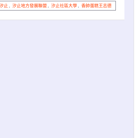
汐止
,
汐止地方發展聯盟
,
汐止社區大學
,
香帥蛋糕王志德