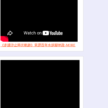
《走讀汐止時光軌跡》見證百年水返腳地政-MORE