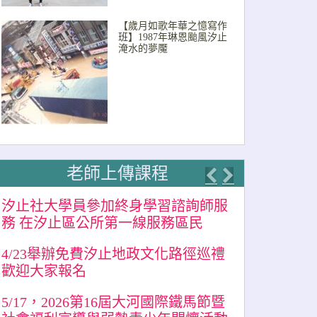
【歲月如歌年華之憶寫作
班】1987年琳恩颱風汐止
淹水的夢魘
老師上傳課程
Previous
Next
汐止社大學員參加終身學習諮詢師服
務 在汐止區公所第一線服務區民
4/23舉辦免費汐止地政文化路徑巡禮
歡迎大家報名
5/17，2026第16屆大河國際鐵馬節暨