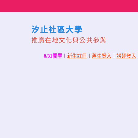
Skip
to
content
汐止社區大學
推廣在地文化與公共參與
8/31開學
〡
新生註冊
〡
舊生登入
〡
講師登入