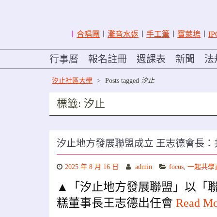
〡
合唱團
〡
灘音水返
〡
手工筆
〡
寶萊塢
〡
IP
行事曆
報名註冊
週課表
新聞
法
汐止社區大學
>
Posts tagged
汐止
標籤:
汐止
汐止地方發展聯盟成立 王志德會長
2025 年 8 月 16 日
admin
focus
,
一起共學
▲「汐止地方發展聯盟」以「
糕董事長王志德出任會
Read M