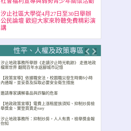
社會福利宣導與弱勢青少年關懷活動
汐止社區大學從4月27日至30日舉辦
公民論壇 歡迎大家來聆聽免費精彩演
講
性平、人權及政策專區
Previous
Next
汐止地政事務所舉辦《走讀汐止時光軌跡》 走進地政
檔案世界 翻閱百年水返腳城市記憶
【政策宣導】依據職安法，校園職災發生時需8小時
內通報，並妥善及採取必要安全衛生措施
邀請專家講解毒品與詐騙的危害
【地政政策宣導】電費上漲租屋族須知、抑制炒房檢
舉獎金、實登買賣走easy
汐止地政事務所：抑制炒房，人人有責，檢舉獎金報
你知