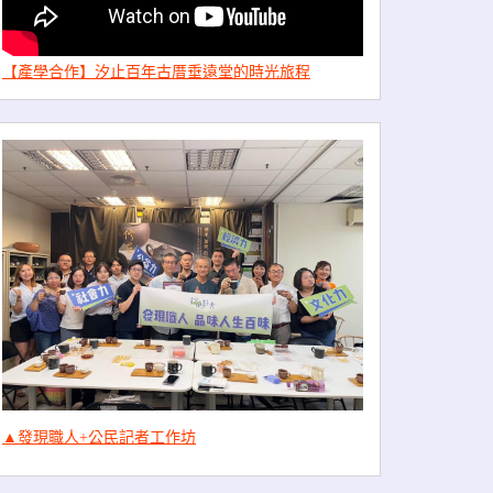
【產學合作】汐止百年古厝垂遠堂的時光旅程
▲發現職人+公民記者工作坊