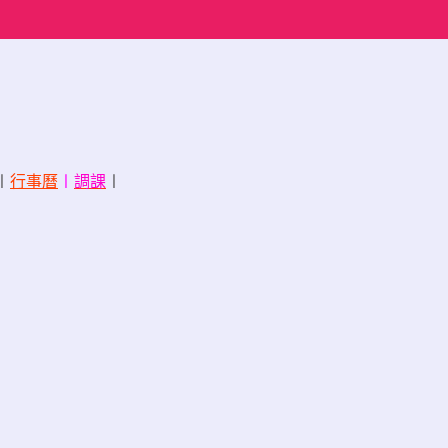
〡
行事曆
〡
調課
〡