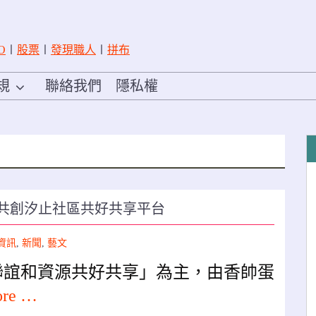
O
〡
股票
〡
發現職人
〡
拼布
規
聯絡我們
隱私權
：共創汐止社區共好共享平台
資訊
,
新聞
,
藝文
聯誼和資源共好共享」為主，由香帥蛋
ore …