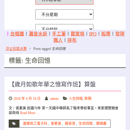
〡
合唱團
〡
灘音水返
〡
手工筆
〡
寶萊塢
〡
IPO
〡
股票
〡
發現
職人
〡
拼布
汐止社區大學
>
Posts tagged
生命回憶
標籤:
生命回憶
【歲月如歌年華之憶寫作班】算盤
2026 年 4 月 18 日
admin
人生回憶
,
新聞
文 / 張素美 民國70年 某一天國中導師為了報考學校事宜，來家裡懇親會
談與母
Read More …
基隆商工電子科
,
張素美
,
楊淑清
,
生命回憶
,
蕭陽義