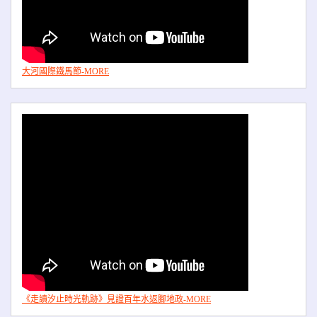
大河國際鐵馬節-MORE
《走讀汐止時光軌跡》見證百年水返腳地政-MORE