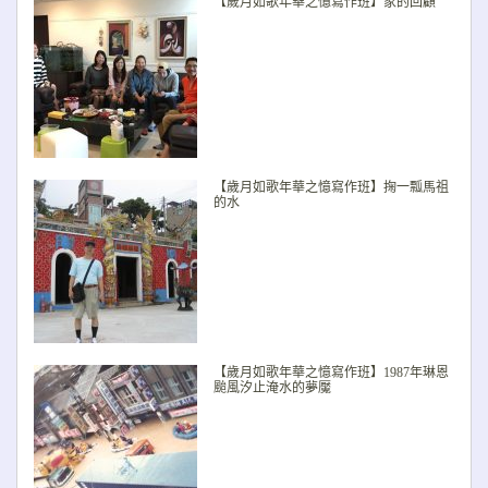
【歲月如歌年華之憶寫作班】家的回顧
【歲月如歌年華之憶寫作班】掬一瓢馬祖
的水
【歲月如歌年華之憶寫作班】1987年琳恩
颱風汐止淹水的夢魘