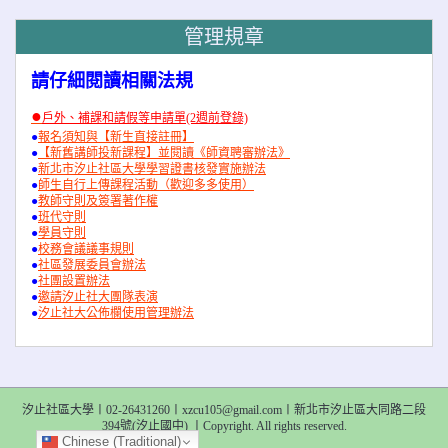
管理規章
請仔細閱讀相關法規
●
戶外、補課和請假等申請單(2週前登錄)
●
報名須知與【新生直接註冊】
●
【新舊講師投新課程】並閱讀《師資聘審辦法》
●
新北市汐止社區大學學習證書核發實施辦法
●
師生自行上傳課程活動（歡迎多多使用）
●
教師守則及簽署著作權
●
班代守則
●
學員守則
●
校務會議議事規則
●
社區發展委員會辦法
●
社團設置辦法
●
邀請汐止社大團隊表演
●
汐止社大公佈欄使用管理辦法
汐止社區大學〡02-26431260〡xzcu105@gmail.com〡新北市汐止區大同路二段
394號(汐止國中) 〡Copyright. All rights reserved.
Chinese (Traditional)