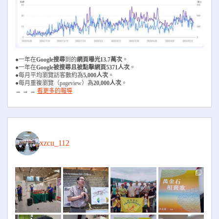
●一年在
Google搜尋
到的
網頁曝光13.7萬次
。
●一年在
Google被搜尋且被
點擊網頁5371人次
。
●每月平均瀏覽訪客數約為
5,000人次
。
●每月重複瀏覽（pageview）為
20,000人次
。
→ → →
看更多的報導
xzcu_112