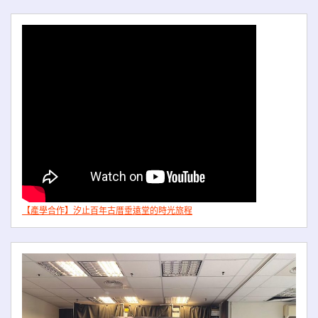
【產學合作】汐止百年古厝垂遠堂的時光旅程