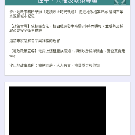
性平、人權及政策專區
Previo
Nex
汐止地政事務所舉辦《走讀汐止時光軌跡》 走進地政檔案世界 翻閱百年
水返腳城市記憶
【政策宣導】依據職安法，校園職災發生時需8小時內通報，並妥善及採
取必要安全衛生措施
邀請專家講解毒品與詐騙的危害
【地政政策宣導】電費上漲租屋族須知、抑制炒房檢舉獎金、實登買賣走
easy
汐止地政事務所：抑制炒房，人人有責，檢舉獎金報你知