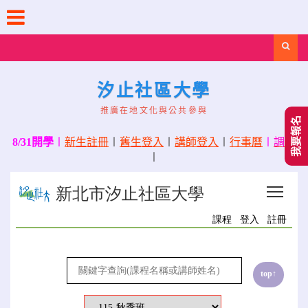
Skip
to
content
Search
汐止社區大學
推廣在地文化與公共參與
我要報名
8/31開學
〡
新生註冊
〡
舊生登入
〡
講師登入
〡
行事曆
〡
調課
〡