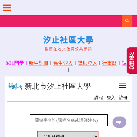
Skip
to
content
Search
汐止社區大學
推廣在地文化與公共參與
我要報名
8/31開學
〡
新生註冊
〡
舊生登入
〡
講師登入
〡
行事曆
〡
調課
〡