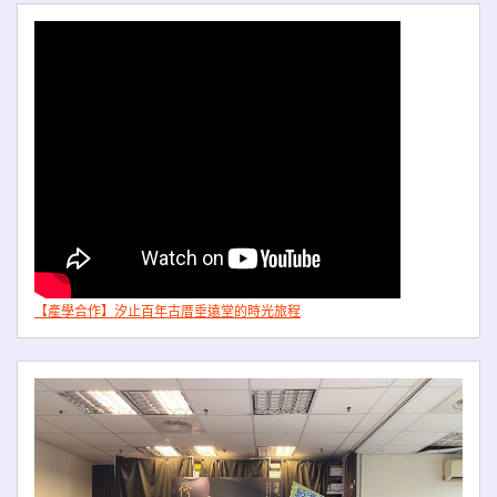
【產學合作】汐止百年古厝垂遠堂的時光旅程