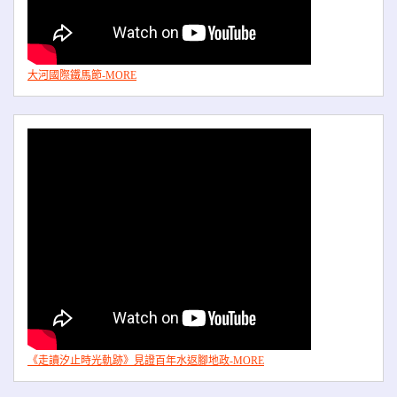
大河國際鐵馬節-MORE
《走讀汐止時光軌跡》見證百年水返腳地政-MORE