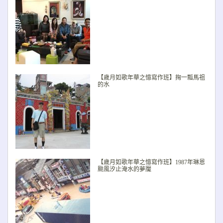
【歲月如歌年華之憶寫作班】掬一瓢馬祖
的水
【歲月如歌年華之憶寫作班】1987年琳恩
颱風汐止淹水的夢魘