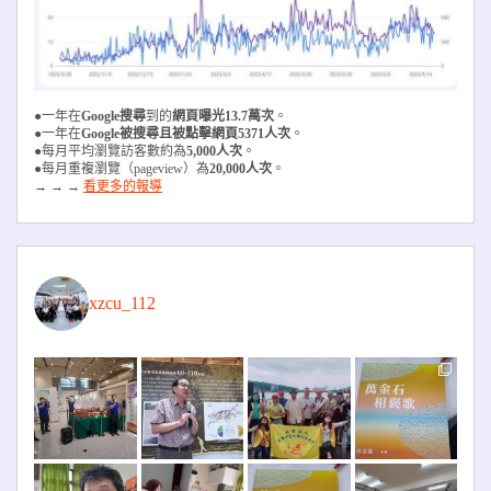
●一年在
Google搜尋
到的
網頁曝光13.7萬次
。
●一年在
Google被搜尋且被
點擊網頁5371人次
。
●每月平均瀏覽訪客數約為
5,000人次
。
●每月重複瀏覽（pageview）為
20,000人次
。
→ → →
看更多的報導
xzcu_112