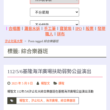
〡
合唱團
〡
灘音水返
〡
手工筆
〡
寶萊塢
〡
IPO
〡
股票
〡
發現
職人
〡
拼布
汐止社區大學
>
Posts tagged
綜合樂器班
標籤:
綜合樂器班
112/5/6基隆海洋廣場扶助弱勢公益演出
2023 年 5 月 9 日
楊智文
課程
楊智文 112年/5/6汐止社大綜合樂器班在基隆海洋廣場公益演出活動
楊智文
,
汐止社大
,
海洋廣場
,
綜合樂器班