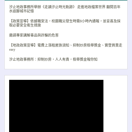
Previo
Nex
汐止地政事務所舉辦《走讀汐止時光軌跡》 走進地政檔案世界 翻閱百年
水返腳城市記憶
【政策宣導】依據職安法，校園職災發生時需8小時內通報，並妥善及採
取必要安全衛生措施
邀請專家講解毒品與詐騙的危害
【地政政策宣導】電費上漲租屋族須知、抑制炒房檢舉獎金、實登買賣走
easy
汐止地政事務所：抑制炒房，人人有責，檢舉獎金報你知