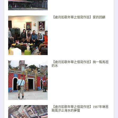
【歲月如歌年華之憶寫作班】家的回顧
【歲月如歌年華之憶寫作班】掬一瓢馬祖
的水
【歲月如歌年華之憶寫作班】1987年琳恩
颱風汐止淹水的夢魘