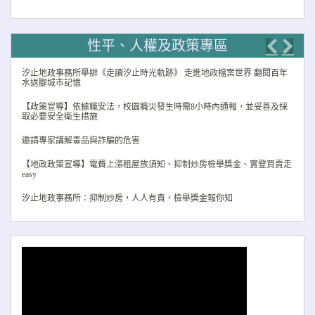
性平、人權及政策專區
Previo
Nex
汐止地政事務所舉辦《走讀汐止時光軌跡》 走進地政檔案世界 翻閱百年
水返腳城市記憶
【政策宣導】依據職安法，校園職災發生時需8小時內通報，並妥善及採
取必要安全衛生措施
邀請專家講解毒品與詐騙的危害
【地政政策宣導】電費上漲租屋族須知、抑制炒房檢舉獎金、實登買賣走
easy
汐止地政事務所：抑制炒房，人人有責，檢舉獎金報你知