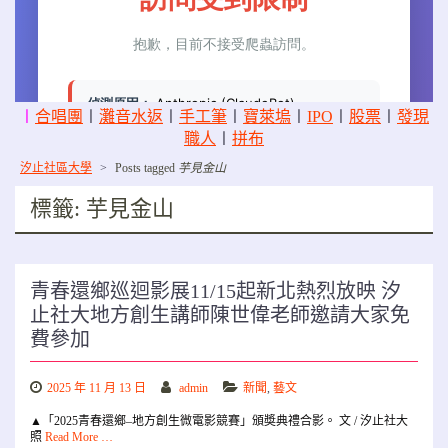
〡
合唱團
〡
灘音水返
〡
手工筆
〡
寶萊塢
〡
IPO
〡
股票
〡
發現
職人
〡
拼布
汐止社區大學
>
Posts tagged
芋見金山
標籤:
芋見金山
青春還鄉巡迴影展11/15起新北熱烈放映 汐
止社大地方創生講師陳世偉老師邀請大家免
費參加
2025 年 11 月 13 日
admin
新聞
,
藝文
▲「2025青春還鄉–地方創生微電影競賽」頒奬典禮合影。 文 / 汐止社大
照
Read More …