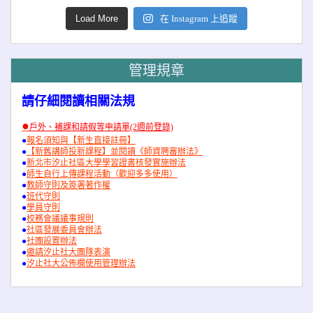
Load More
在 Instagram 上追蹤
管理規章
請仔細閱讀相關法規
●
戶外、補課和請假等申請單(2週前登錄)
●
報名須知與【新生直接註冊】
●
【新舊講師投新課程】並閱讀《師資聘審辦法》
●
新北市汐止社區大學學習證書核發實施辦法
●
師生自行上傳課程活動（歡迎多多使用）
●
教師守則及簽署著作權
●
班代守則
●
學員守則
●
校務會議議事規則
●
社區發展委員會辦法
●
社團設置辦法
●
邀請汐止社大團隊表演
●
汐止社大公佈欄使用管理辦法