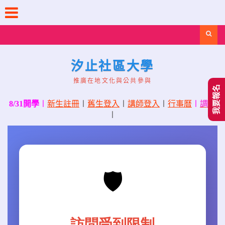
Skip
to
content
Search
汐止社區大學
推廣在地文化與公共參與
我要報名
8/31開學
〡
新生註冊
〡
舊生登入
〡
講師登入
〡
行事曆
〡
調課
〡