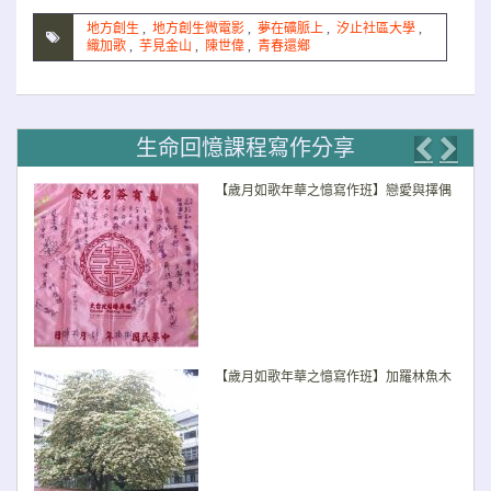
地方創生
,
地方創生微電影
,
夢在礦脈上
,
汐止社區大學
,
織加歌
,
芋見金山
,
陳世偉
,
青春還鄉
生命回憶課程寫作分享
Previo
Nex
【歲月如歌年華之憶寫作班】戀愛與擇偶
【歲月如歌年華之憶寫作班】加羅林魚木