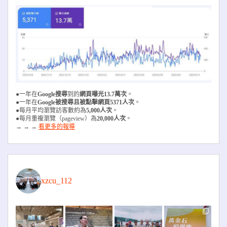
●一年在
Google搜尋
到的
網頁曝光13.7萬次
。
●一年在
Google被搜尋且被
點擊網頁5371人次
。
●每月平均瀏覽訪客數約為
5,000人次
。
●每月重複瀏覽（pageview）為
20,000人次
。
→ → →
看更多的報導
xzcu_112