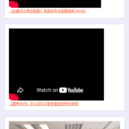
《走讀汐止時光軌跡》見證百年水返腳地政-MORE
【產學合作】汐止百年古厝垂遠堂的時光旅程