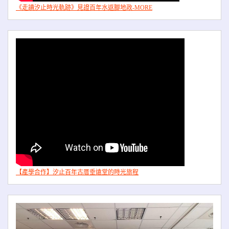
《走讀汐止時光軌跡》見證百年水返腳地政-MORE
【產學合作】汐止百年古厝垂遠堂的時光旅程