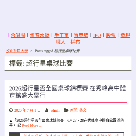
〡
合唱團
〡
灘音水返
〡
手工筆
〡
寶萊塢
〡
IPO
〡
股票
〡
發現
職人
〡
拼布
汐止社區大學
>
Posts tagged
超行星桌球比賽
標籤:
超行星桌球比賽
2026超行星盃全國桌球錦標賽 在秀峰高中體
育館盛大舉行
2026 年 7 月 1 日
admin
新聞
,
藝文
▲「2026超行星盃全國桌球錦標賽」6月27、28在秀峰高中體育館圓滿落
幕。 記
Read More …