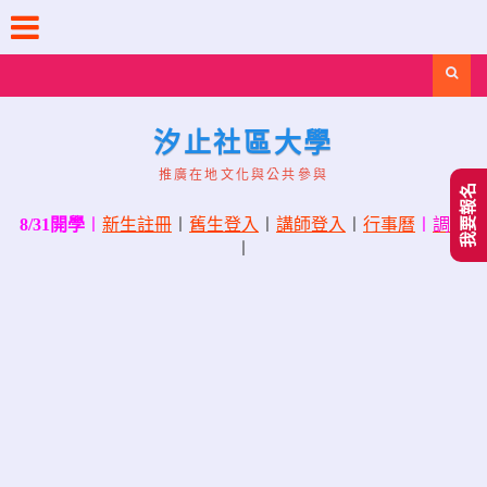
Skip
to
content
Search
汐止社區大學
推廣在地文化與公共參與
我要報名
8/31開學
〡
新生註冊
〡
舊生登入
〡
講師登入
〡
行事曆
〡
調課
〡