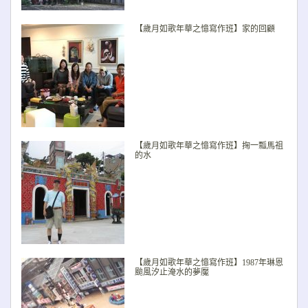
【歲月如歌年華之憶寫作班】家的回顧
【歲月如歌年華之憶寫作班】掬一瓢馬祖
的水
【歲月如歌年華之憶寫作班】1987年琳恩
颱風汐止淹水的夢魘