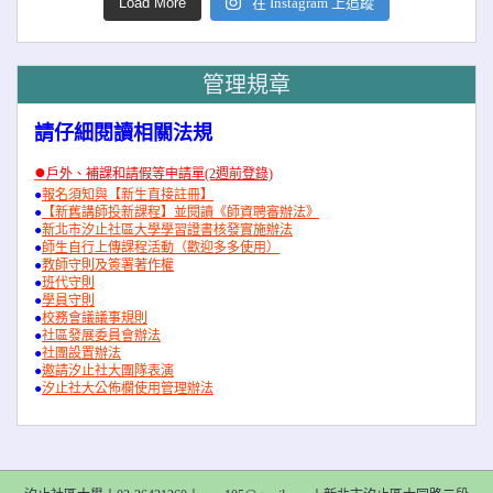
Load More
在 Instagram 上追蹤
管理規章
請仔細閱讀相關法規
●
戶外、補課和請假等申請單(2週前登錄)
●
報名須知與【新生直接註冊】
●
【新舊講師投新課程】並閱讀《師資聘審辦法》
●
新北市汐止社區大學學習證書核發實施辦法
●
師生自行上傳課程活動（歡迎多多使用）
●
教師守則及簽署著作權
●
班代守則
●
學員守則
●
校務會議議事規則
●
社區發展委員會辦法
●
社團設置辦法
●
邀請汐止社大團隊表演
●
汐止社大公佈欄使用管理辦法