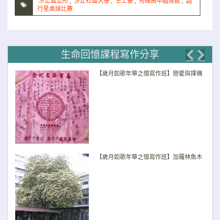
汐止區公所
,
汐止社區大學
,
王士豪
,
秀峰高中體育館
,
超
行星桌球比賽
生命回憶課程寫作分享
Previo
Nex
【歲月如歌年華之憶寫作班】戀愛與擇偶
【歲月如歌年華之憶寫作班】加羅林魚木