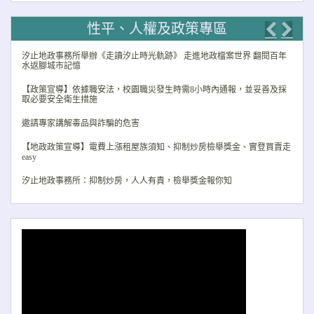
性平、人權及政策專區
Previo
Nex
汐止地政事務所舉辦《走讀汐止時光軌跡》 走進地政檔案世界 翻閱百年
水返腳城市記憶
【政策宣導】依據職安法，校園職災發生時需8小時內通報，並妥善及採
取必要安全衛生措施
邀請專家講解毒品與詐騙的危害
【地政政策宣導】電費上漲租屋族須知、抑制炒房檢舉獎金、實登買賣走
easy
汐止地政事務所：抑制炒房，人人有責，檢舉獎金報你知