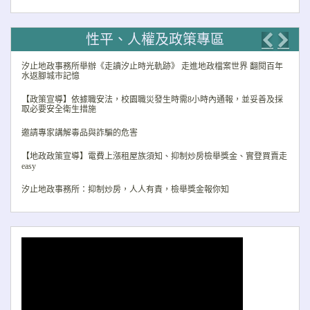
性平、人權及政策專區
Previo
Nex
汐止地政事務所舉辦《走讀汐止時光軌跡》 走進地政檔案世界 翻閱百年
水返腳城市記憶
【政策宣導】依據職安法，校園職災發生時需8小時內通報，並妥善及採
取必要安全衛生措施
邀請專家講解毒品與詐騙的危害
【地政政策宣導】電費上漲租屋族須知、抑制炒房檢舉獎金、實登買賣走
easy
汐止地政事務所：抑制炒房，人人有責，檢舉獎金報你知