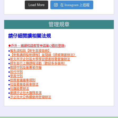
Load More
在 Instagram 上追蹤
管理規章
請仔細閱讀相關法規
●
戶外、補課和請假等申請單(2週前登錄)
●
報名須知與【新生直接註冊】
●
【新舊講師投新課程】並閱讀《師資聘審辦法》
●
新北市汐止社區大學學習證書核發實施辦法
●
師生自行上傳課程活動（歡迎多多使用）
●
教師守則及簽署著作權
●
班代守則
●
學員守則
●
校務會議議事規則
●
社區發展委員會辦法
●
社團設置辦法
●
邀請汐止社大團隊表演
●
汐止社大公佈欄使用管理辦法