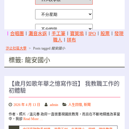
〡
合唱團
〡
灘音水返
〡
手工筆
〡
寶萊塢
〡
IPO
〡
股票
〡
發現
職人
〡
拼布
汐止社區大學
>
Posts tagged
龍安國小
標籤:
龍安國小
【歲月如歌年華之憶寫作班】 我教職工作的
初體驗
2026 年 4 月 13 日
admin
人生回憶
,
新聞
作者、照片 / 溫元春 政府一直很重視國民教育，而且在不斷地精進改革當
中，我卻
Read More …