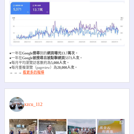
●一年在
Google搜尋
到的
網頁曝光13.7萬次
。
●一年在
Google被搜尋且被
點擊網頁5371人次
。
●每月平均瀏覽訪客數約為
5,000人次
。
●每月重複瀏覽（pageview）為
20,000人次
。
→ → →
看更多的報導
xzcu_112