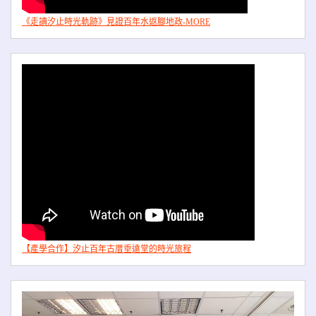
《走讀汐止時光軌跡》見證百年水返腳地政-MORE
【產學合作】汐止百年古厝垂遠堂的時光旅程