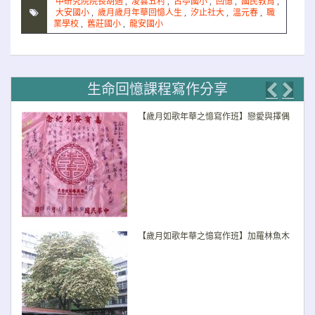
中研究院院長胡適
,
凌雲五村
,
古亭國小
,
回憶
,
國民教育
,
大安國小
,
歲月歲月年華回憶人生
,
汐止社大
,
溫元春
,
職
業學校
,
舊莊國小
,
龍安國小
生命回憶課程寫作分享
Previo
Nex
【歲月如歌年華之憶寫作班】戀愛與擇偶
【歲月如歌年華之憶寫作班】加羅林魚木