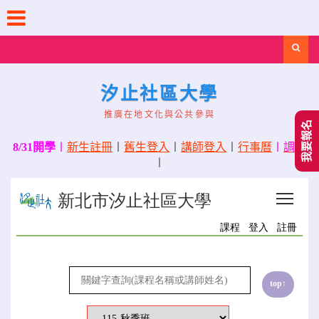
Skip
to
content
Search
汐止社區大學
推廣在地文化與公共參與
我要報名
8/31開學
〡
新生註冊
〡
舊生登入
〡
講師登入
〡
行事曆
〡
調課
〡