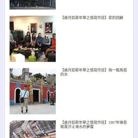
【歲月如歌年華之憶寫作班】家的回顧
【歲月如歌年華之憶寫作班】掬一瓢馬祖
的水
【歲月如歌年華之憶寫作班】1987年琳恩
颱風汐止淹水的夢魘