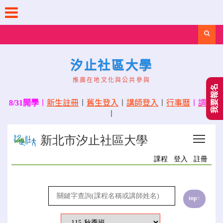
Skip
to
content
Search
汐止社區大學
推廣在地文化與公共參與
我要報名
8/31開學
〡
新生註冊
〡
舊生登入
〡
講師登入
〡
行事曆
〡
調課
〡