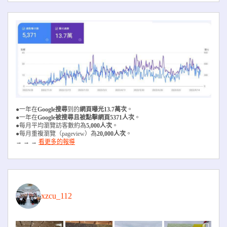
●一年在
Google搜尋
到的
網頁曝光13.7萬次
。
●一年在
Google被搜尋且被
點擊網頁5371人次
。
●每月平均瀏覽訪客數約為
5,000人次
。
●每月重複瀏覽（pageview）為
20,000人次
。
→ → →
看更多的報導
xzcu_112