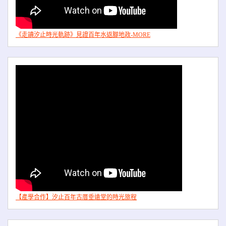
《走讀汐止時光軌跡》見證百年水返腳地政-MORE
【產學合作】汐止百年古厝垂遠堂的時光旅程