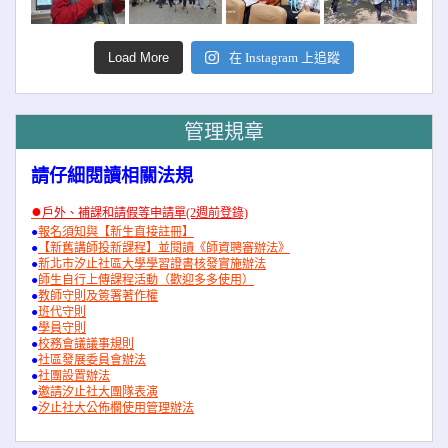
Load More
在 Instagram 上追蹤
管理規章
請仔細閱讀相關法規
●
戶外、補課和請假等申請單(2週前登錄)
●
報名須知與【新生直接註冊】
●
【新舊講師投新課程】並閱讀《師資聘審辦法》
●
新北市汐止社區大學學習證書核發實施辦法
●
師生自行上傳課程活動（歡迎多多使用）
●
教師守則及簽署著作權
●
班代守則
●
學員守則
●
校務會議議事規則
●
社區發展委員會辦法
●
社團設置辦法
●
邀請汐止社大團隊表演
●
汐止社大公佈欄使用管理辦法