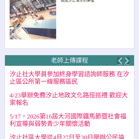
颱風汐止淹水的夢魘
老師上傳課程
Previo
Nex
汐止社大學員參加終身學習諮詢師服務 在汐
止區公所第一線服務區民
4/23舉辦免費汐止地政文化路徑巡禮 歡迎大
家報名
5/17，2026第16屆大河國際鐵馬節暨社會福
利宣導與弱勢青少年關懷活動
汐止社區大學從4月27日至30日舉辦公民論