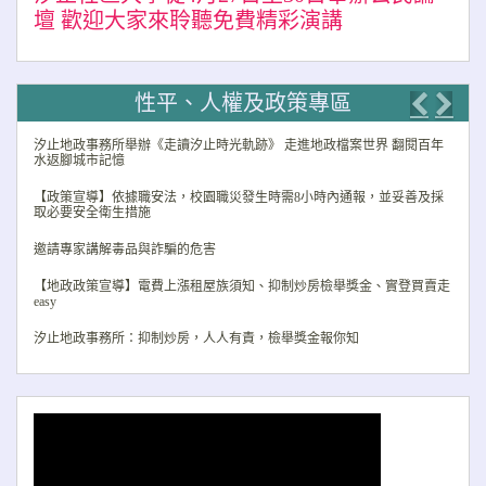
壇 歡迎大家來聆聽免費精彩演講
性平、人權及政策專區
Previo
Nex
汐止地政事務所舉辦《走讀汐止時光軌跡》 走進地政檔案世界 翻閱百年
水返腳城市記憶
【政策宣導】依據職安法，校園職災發生時需8小時內通報，並妥善及採
取必要安全衛生措施
邀請專家講解毒品與詐騙的危害
【地政政策宣導】電費上漲租屋族須知、抑制炒房檢舉獎金、實登買賣走
easy
汐止地政事務所：抑制炒房，人人有責，檢舉獎金報你知