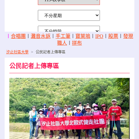
〡
合唱團
〡
灘音水返
〡
手工筆
〡
寶萊塢
〡
IPO
〡
股票
〡
發現
職人
〡
拼布
汐止社區大學
>
公民記者上傳專區
公民記者上傳專區