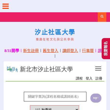
Skip
to
content
Search
汐止社區大學
推廣在地文化與公共參與
我要報名
8/31開學
〡
新生註冊
〡
舊生登入
〡
講師登入
〡
行事曆
〡
調課
〡