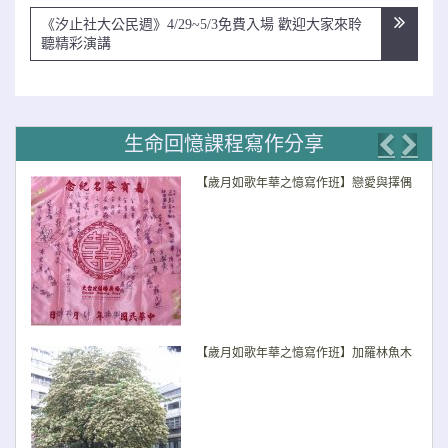
導
《汐止社大公民週》4/29~5/3免費入場 歡迎大家來聆
覽
聽精彩演講
生命回憶課程寫作分享
Previo
Nex
【歲月如歌年華之憶寫作班】戀愛與擇偶
【歲月如歌年華之憶寫作班】加羅林魚木