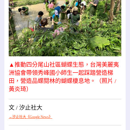
▲推動四分尾山社區蝴蝶生態，台灣美麗夷
洲協會帶領秀峰國小師生一起踩踏營造梯
田，營造品蝶閱林的蝴蝶棲息地。（照片 /
黃炎琦）
文 / 汐止社大
→汐止社大《Google News》