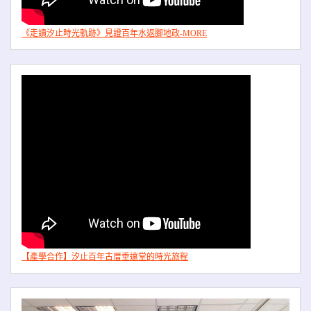
《走讀汐止時光軌跡》見證百年水返腳地政-MORE
【產學合作】汐止百年古厝垂遠堂的時光旅程