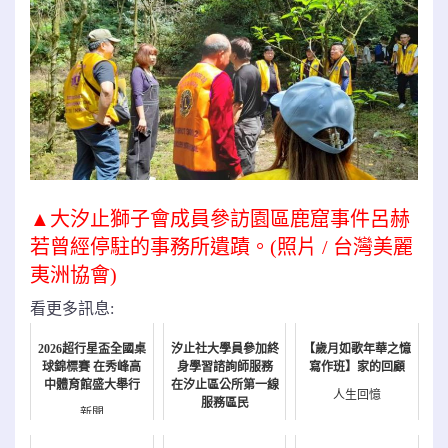
▲大汐止獅子會成員參訪園區鹿窟事件呂赫
若曾經停駐的事務所遺蹟。(照片 / 台灣美麗
夷洲協會)
看更多訊息:
2026超行星盃全國桌
汐止社大學員參加終
【歲月如歌年華之憶
球錦標賽 在秀峰高
身學習諮詢師服務
寫作班】家的回顧
中體育館盛大舉行
在汐止區公所第一線
人生回憶
服務區民
新聞
新聞