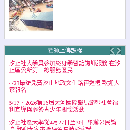
老師上傳課程
Previo
Nex
汐止社大學員參加終身學習諮詢師服務 在汐
止區公所第一線服務區民
4/23舉辦免費汐止地政文化路徑巡禮 歡迎大
家報名
5/17，2026第16屆大河國際鐵馬節暨社會福
利宣導與弱勢青少年關懷活動
汐止社區大學從4月27日至30日舉辦公民論
壇 歡迎大家來聆聽免費精彩演講