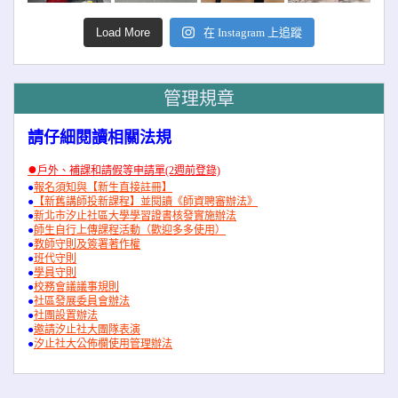
Load More
在 Instagram 上追蹤
管理規章
請仔細閱讀相關法規
●
戶外、補課和請假等申請單(2週前登錄)
●
報名須知與【新生直接註冊】
●
【新舊講師投新課程】並閱讀《師資聘審辦法》
●
新北市汐止社區大學學習證書核發實施辦法
●
師生自行上傳課程活動（歡迎多多使用）
●
教師守則及簽署著作權
●
班代守則
●
學員守則
●
校務會議議事規則
●
社區發展委員會辦法
●
社團設置辦法
●
邀請汐止社大團隊表演
●
汐止社大公佈欄使用管理辦法