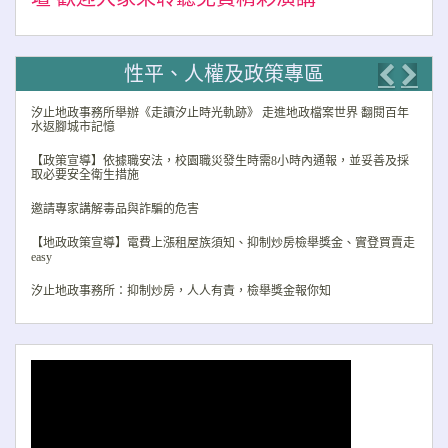
性平、人權及政策專區
Previo
Nex
汐止地政事務所舉辦《走讀汐止時光軌跡》 走進地政檔案世界 翻閱百年
水返腳城市記憶
【政策宣導】依據職安法，校園職災發生時需8小時內通報，並妥善及採
取必要安全衛生措施
邀請專家講解毒品與詐騙的危害
【地政政策宣導】電費上漲租屋族須知、抑制炒房檢舉獎金、實登買賣走
easy
汐止地政事務所：抑制炒房，人人有責，檢舉獎金報你知