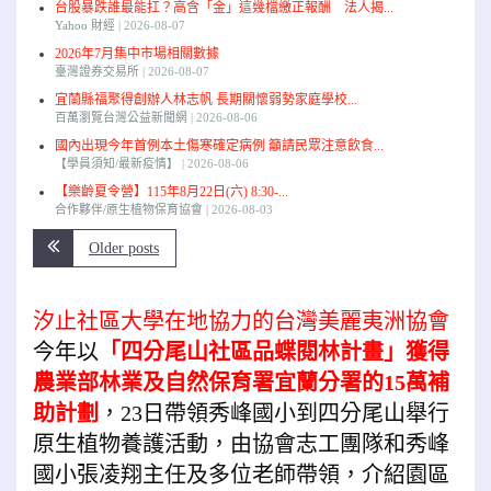
台股暴跌誰最能扛？高含「金」這幾檔繳正報酬 法人揭...
Yahoo 財經
2026-08-07
2026年7月集中市場相關數據
臺灣證券交易所
2026-08-07
宜蘭縣福聚得創辦人林志帆 長期關懷弱勢家庭學校...
百萬瀏覽台灣公益新聞網
2026-08-06
國內出現今年首例本土傷寒確定病例 籲請民眾注意飲食...
【學員須知/最新疫情】
2026-08-06
【樂齡夏令營】115年8月22日(六) 8:30-...
合作夥伴/原生植物保育協會
2026-08-03
Older posts
汐止社區大學在地協力的台灣美麗夷洲協會
今年以
「四分尾山社區品蝶閱林計畫」獲得
農業部林業及自然保育署宜蘭分署的15萬補
助計劃
，23日帶領秀峰國小到四分尾山舉行
原生植物養護活動，由協會志工團隊和秀峰
國小張凌翔主任及多位老師帶領，介紹園區