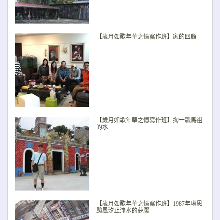
【歲月如歌年華之憶寫作班】家的回顧
【歲月如歌年華之憶寫作班】掬一瓢馬祖
的水
【歲月如歌年華之憶寫作班】1987年琳恩
颱風汐止淹水的夢魘