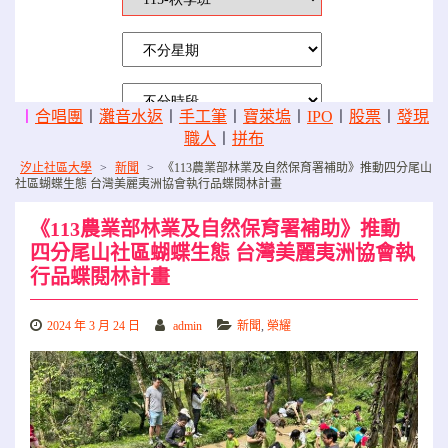
〡
合唱團
〡
灘音水返
〡
手工筆
〡
寶萊塢
〡
IPO
〡
股票
〡
發現
職人
〡
拼布
汐止社區大學
>
新聞
>
《113農業部林業及自然保育署補助》推動四分尾山
社區蝴蝶生態 台灣美麗夷洲協會執行品蝶閱林計畫
《113農業部林業及自然保育署補助》推動
四分尾山社區蝴蝶生態 台灣美麗夷洲協會執
行品蝶閱林計畫
2024 年 3 月 24 日
admin
新聞
,
榮耀