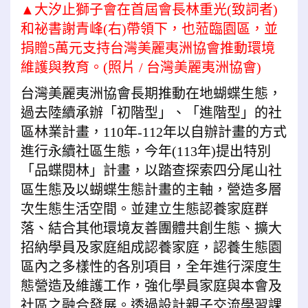
▲大汐止獅子會在首屆會長林重光(致詞者)
和祕書謝青峰(右)帶領下，也蒞臨園區，並
捐贈5萬元支持台灣美麗夷洲協會推動環境
維護與教育。(照片 / 台灣美麗夷洲協會)
台灣美麗夷洲協會長期推動在地蝴蝶生態，
過去陸續承辦「初階型」、「進階型」的社
區林業計畫，110年-112年以自辦計畫的方式
進行永續社區生態，今年(113年)提出特別
「品蝶閱林」計畫，以踏查探索四分尾山社
區生態及以蝴蝶生態計畫的主軸，營造多層
次生態生活空間。並建立生態認養家庭群
落、結合其他環境友善團體共創生態、擴大
招納學員及家庭組成認養家庭，認養生態園
區內之多樣性的各別項目，全年進行深度生
態營造及維護工作，強化學員家庭與本會及
社區之融合發展。透過設計親子交流學習課