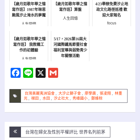
【歲月如歌年華之憶
【歲月如歌年華之憶
4/23舉辦免費汐止地
寫作班】1987年琳恩
寫作班】算盤
政文化路徑巡禮 歡
颱風汐止淹水的夢魘
迎大家報名
人生回憶
focus
人生回憶
【歲月如歌年華之憶
5/17，2026第16屆大
寫作班】 我教職工
河國際鐵馬節暨社會
作的初體驗
福利宣導與弱勢青少
年關懷活動
人生回憶
報名
Facebook
Line
X
Gmail
台灣美麗夷洲協會
,
大汐止獅子會
,
廖學廣
,
張凌翔
,
林重
光
,
梯田
,
水田
,
汐止社大
,
秀峰國小
,
鄭維棕
文
台灣在婦女及性別平權評比 世界名列前茅
章