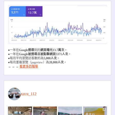
●一年在
Google搜尋
到的
網頁曝光13.7萬次
。
●一年在
Google被搜尋且被
點擊網頁5371人次
。
●每月平均瀏覽訪客數約為
5,000人次
。
●每月重複瀏覽（pageview）為
20,000人次
。
→ → →
看更多的報導
xzcu_112