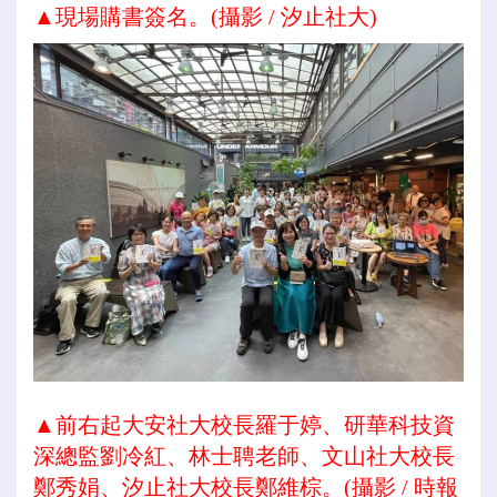
▲現場購書簽名。
(攝影 / 汐止社大)
▲前右起大安社大校長羅于婷、研華科技資
深總監劉冷紅、林士聘老師、文山社大校長
鄭秀娟、汐止社大校長鄭維棕。
(攝影 / 時報