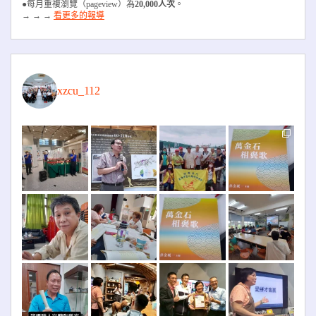
●每月重複瀏覽（pageview）為
20,000人次
。
→ → →
看更多的報導
xzcu_112