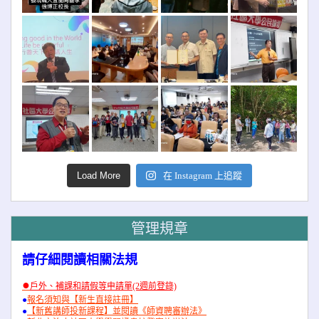
Load More
在 Instagram 上追蹤
管理規章
請仔細閱讀相關法規
●
戶外、補課和請假等申請單(2週前登錄)
●
報名須知與【新生直接註冊】
●
【新舊講師投新課程】並閱讀《師資聘審辦法》