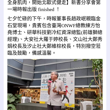
全身肌肉，開始北歐式健走】新書分享會第
一場時報出版
finished
！
七夕忙碌的下午，時報董事長趙政岷親臨金
石堂現場，貴賓包含臺灣
ONWF
總教練方怡
堯博士、研華科技劉冷紅資深總監
(
前雄獅總
經理
)
、大安社大羅于婷校長、文山社大鄭秀
娟校長及汐止社大鄭維棕校長，特別撥空蒞
臨及鼓勵，備感溫馨。