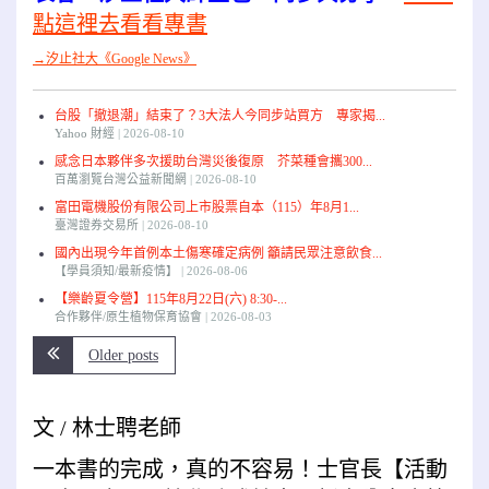
點這裡去看看專書
→汐止社大《Google News》
台股「撤退潮」結束了？3大法人今同步站買方 專家揭...
Yahoo 財經
2026-08-10
感念日本夥伴多次援助台灣災後復原 芥菜種會攜300...
百萬瀏覽台灣公益新聞網
2026-08-10
富田電機股份有限公司上市股票自本（115）年8月1...
臺灣證券交易所
2026-08-10
國內出現今年首例本土傷寒確定病例 籲請民眾注意飲食...
【學員須知/最新疫情】
2026-08-06
【樂齡夏令營】115年8月22日(六) 8:30-...
合作夥伴/原生植物保育協會
2026-08-03
Older posts
文
/
林士聘老師
一本書的完成，真的不容易！士官長【活動