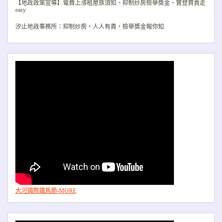
【地政政策宣導】電費上漲租屋族須知、抑制炒房檢舉獎金、實登買賣走
easy
汐止地政事務所：抑制炒房，人人有責，檢舉獎金報你知
大河國際鐵馬節-MORE