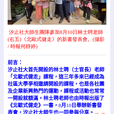
汐止社大師生
團隊參加8月10日林士聘老師
(右五)《北歐式健走》的新書發表會。(攝影
/ 時報何靜婷)
前言：
汐止社大首先開設的林士聘（士官長）老師
「北歐式健走」課程，這三年多來已經成為
社區大學爭相邀請開設的課程，也是各社團
及企業新興熱門的運動，課程或活動也常常
一開設就額滿。林士聘老師也由時報出版了
《北歐式健走》一書，
8
月
10
日舉辦新書發
表會，汐止社大師生也一同參與分享。
→ →