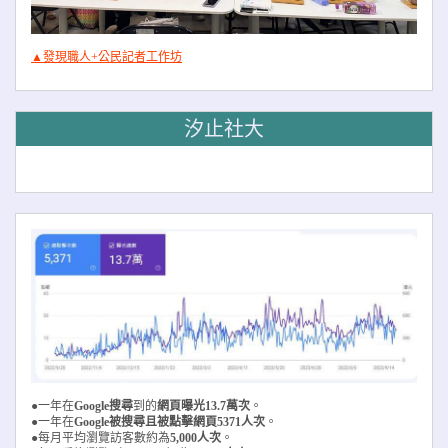
▲發現職人+公民記者工作坊
汐止社大
●一年在
Google搜尋
到的
網頁曝光13.7萬次
。
●一年在
Google被搜尋且被
點擊網頁5371人次
。
●每月平均瀏覽訪客數約為
5,000人次
。