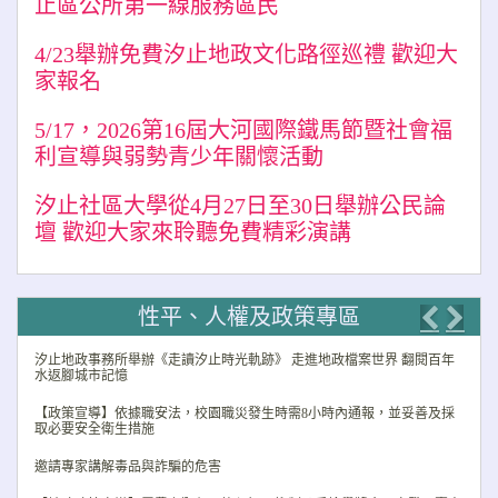
止區公所第一線服務區民
4/23舉辦免費汐止地政文化路徑巡禮 歡迎大
家報名
5/17，2026第16屆大河國際鐵馬節暨社會福
利宣導與弱勢青少年關懷活動
汐止社區大學從4月27日至30日舉辦公民論
壇 歡迎大家來聆聽免費精彩演講
性平、人權及政策專區
Previo
Nex
汐止地政事務所舉辦《走讀汐止時光軌跡》 走進地政檔案世界 翻閱百年
水返腳城市記憶
【政策宣導】依據職安法，校園職災發生時需8小時內通報，並妥善及採
取必要安全衛生措施
邀請專家講解毒品與詐騙的危害