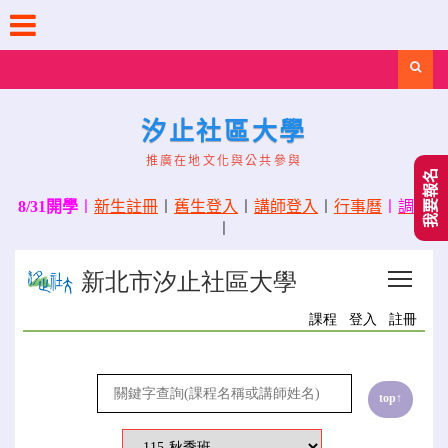
Skip
to
content
Search
汐止社區大學
推廣在地文化與公共參與
我要報名
8/31開學
〡
新生註冊
〡
舊生登入
〡
講師登入
〡
行事曆
〡
調課
〡