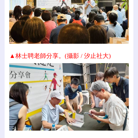
▲林士聘老師分享。
(攝影 / 汐止社大)