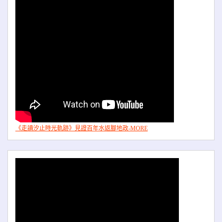
《走讀汐止時光軌跡》見證百年水返腳地政-MORE