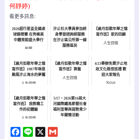
何靜婷)
看更多訊息:
2026超行星盃全國桌
汐止社大學員參加終
【歲月如歌年華之憶
球錦標賽 在秀峰高
身學習諮詢師服務
寫作班】家的回顧
中體育館盛大舉行
在汐止區公所第一線
人生回憶
服務區民
新聞
新聞
【歲月如歌年華之憶
【歲月如歌年華之憶
4/23舉辦免費汐止地
寫作班】1987年琳恩
寫作班】算盤
政文化路徑巡禮 歡
颱風汐止淹水的夢魘
迎大家報名
人生回憶
focus
人生回憶
【歲月如歌年華之憶
5/17，2026第16屆大
寫作班】 我教職工
河國際鐵馬節暨社會
作的初體驗
福利宣導與弱勢青少
年關懷活動
人生回憶
報名
Facebook
Line
X
Gmail