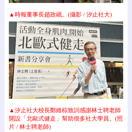
▲
時報董事長趙政岷。(攝影 / 汐止社大)
▲汐止社大校長鄭維棕致詞感謝林士聘老師
開設「北歐式健走」幫助很多社大學員。(照
片 / 林士聘老師)