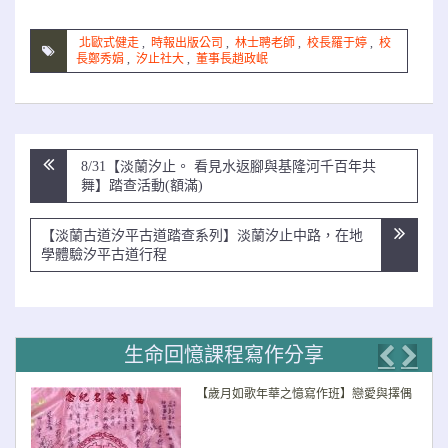
北歐式健走
,
時報出版公司
,
林士聘老師
,
校長羅于婷
,
校
長鄭秀娟
,
汐止社大
,
董事長趙政岷
文
8/31【淡蘭汐止。 看見水返腳與基隆河千百年共
章
舞】踏查活動(額滿)
導
覽
【淡蘭古道汐平古道踏查系列】淡蘭汐止中路，在地
學體驗汐平古道行程
生命回憶課程寫作分享
Previo
Nex
【歲月如歌年華之憶寫作班】戀愛與擇偶