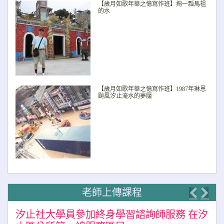
【歲月如歌年華之憶寫作班】掬一瓢馬祖
的水
【歲月如歌年華之憶寫作班】1987年琳恩
颱風汐止淹水的夢魘
老師上傳課程
Previo
Nex
汐止社大學員參加終身學習諮詢師服務 在汐