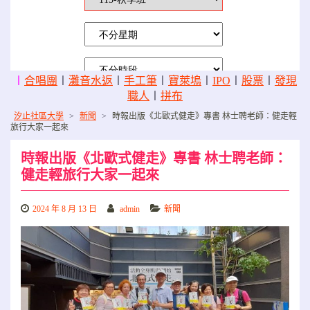
〡
合唱團
〡
灘音水返
〡
手工筆
〡
寶萊塢
〡
IPO
〡
股票
〡
發現
職人
〡
拼布
汐止社區大學
>
新聞
>
時報出版《北歐式健走》專書 林士聘老師：健走輕
旅行大家一起來
時報出版《北歐式健走》專書 林士聘老師：
健走輕旅行大家一起來
2024 年 8 月 13 日
admin
新聞