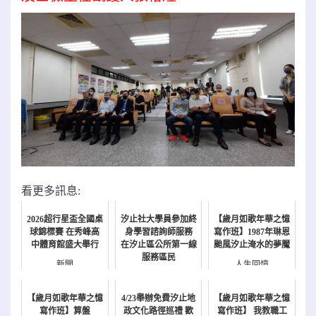
看更多訊息:
2026超行星盃全國桌
汐止社大學員參加終
【歲月如歌年華之憶
球錦標賽 在秀峰高
身學習諮詢師服務
寫作班】1987年琳恩
中體育館盛大舉行
在汐止區公所第一線
颱風汐止淹水的夢魘
服務區民
新聞
人生回憶
新聞
【歲月如歌年華之憶
4/23舉辦免費汐止地
【歲月如歌年華之憶
寫作班】算盤
政文化路徑巡禮 歡
寫作班】 我教職工