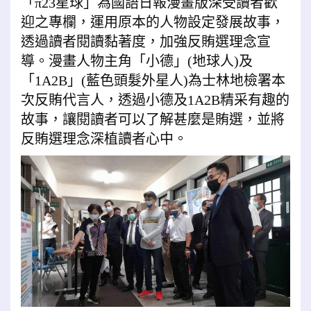
「π23星球」為國語日報漫畫版深受讀者歡
迎之專欄，運用原本的人物設定發展故事，
透過讀者閱讀黏著度，加強反賄選理念宣
導。漫畫人物主角「小德」(地球人)及
「1A2B」(藍色頭髮外星人)為士林地檢署本
次反賄代言人，透過小德及1A2B精采有趣的
故事，讓閱讀者可以了解甚麼是賄選，並將
反賄選理念深植讀者心中。