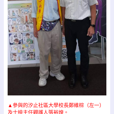
▲參與的汐止社區大學校長鄭維棕（左一）
及士檢主任觀護人張裕煌。