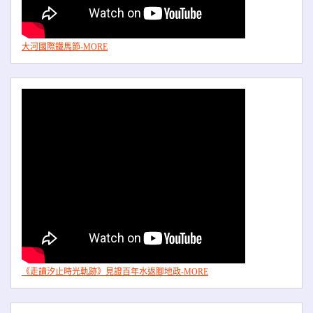
大河國際鐵馬節-MORE
《走讀汐止時光軌跡》見證百年水返腳地政-MORE