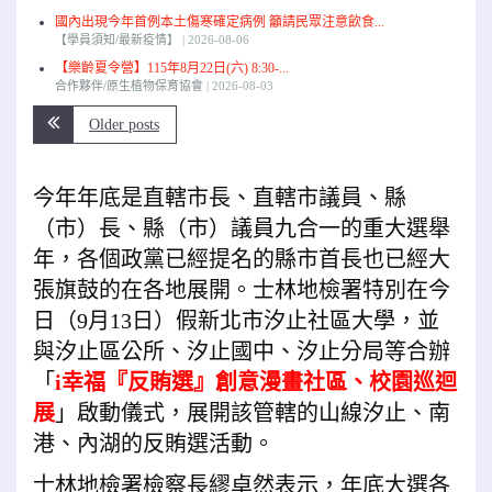
國內出現今年首例本土傷寒確定病例 籲請民眾注意飲食...
【學員須知/最新疫情】
2026-08-06
【樂齡夏令營】115年8月22日(六) 8:30-...
合作夥伴/原生植物保育協會
2026-08-03
Older posts
今年年底是直轄市長、直轄市議員、縣
（市）長、縣（市）議員九合一的重大選舉
年，各個政黨已經提名的縣市首長也已經大
張旗鼓的在各地展開。士林地檢署特別在今
日（9月
13日）假新北市汐止社區大學，並
與汐止區公所、汐止國中、汐止分局等合辦
「
i幸福『反賄選』創意漫畫社區、校園巡迴
展
」啟動儀式，展開該管轄的山線汐止、南
港、內湖的反賄選活動。
士林地檢署檢察長繆卓然表示，年底大選各