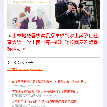
▲士林地檢署檢察長繆卓然到汐止與汐止社
區大學、汐止國中等一起推動校園反賄選宣
導活動。
文 、照片 / 汐止社大
→汐止社大《Google News》
台股崩跌是逃命波？杜金龍點名「這檔權值股」千萬別長...
Yahoo 財經
2026-08-06
宜蘭縣福聚得創辦人林志帆 長期關懷弱勢家庭學校...
百萬瀏覽台灣公益新聞網
2026-08-06
臺灣創新板（tib-創）引領電動車與綠色移動產業鏈...
臺灣證券交易所
2026-08-06