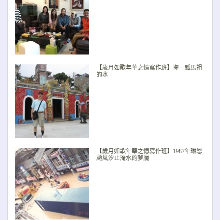
【歲月如歌年華之憶寫作班】掬一瓢馬祖
的水
【歲月如歌年華之憶寫作班】1987年琳恩
颱風汐止淹水的夢魘