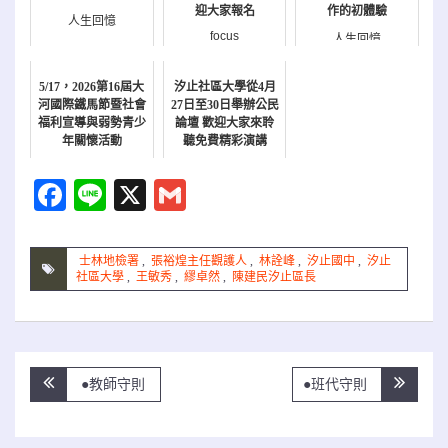
迎大家報名
作的初體驗
人生回憶
focus
人生回憶
5/17，2026第16屆大
汐止社區大學從4月
河國際鐵馬節暨社會
27日至30日舉辦公民
福利宣導與弱勢青少
論壇 歡迎大家來聆
年關懷活動
聽免費精彩演講
報名
公民週
Facebook
Line
X
Gmail
士林地檢署
,
張裕煌主任觀護人
,
林詮峰
,
汐止國中
,
汐止
社區大學
,
王敏秀
,
繆卓然
,
陳建民汐止區長
文
●教師守則
●班代守則
章
導