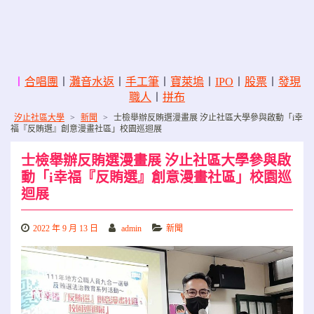
〡
合唱團
〡
灘音水返
〡
手工筆
〡
寶萊塢
〡
IPO
〡
股票
〡
發現
職人
〡
拼布
汐止社區大學
>
新聞
>
士檢舉辦反賄選漫畫展 汐止社區大學參與啟動「i幸
福『反賄選』創意漫畫社區」校園巡迴展
士檢舉辦反賄選漫畫展 汐止社區大學參與啟
動「i幸福『反賄選』創意漫畫社區」校園巡
迴展
2022 年 9 月 13 日
admin
新聞