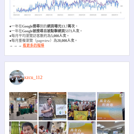
●一年在
Google搜尋
到的
網頁曝光13.7萬次
。
●一年在
Google被搜尋且被
點擊網頁5371人次
。
●每月平均瀏覽訪客數約為
5,000人次
。
●每月重複瀏覽（pageview）為
20,000人次
。
→ → →
看更多的報導
xzcu_112