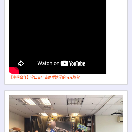
【產學合作】汐止百年古厝垂遠堂的時光旅程