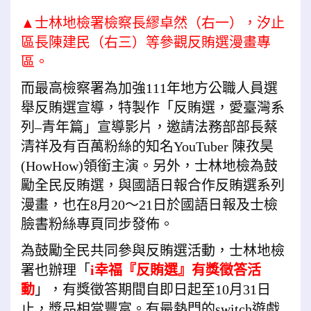
▲士林地檢署檢察長繆卓然（右一），汐止
區長陳建民（右三）等參觀反賄選漫畫專
區。
而最高檢察署為加強111年地方公職人員選
舉反賄選宣導，特製作「反賄選，愛臺灣系
列–青年篇」宣導影片，邀請法務部部長蔡
清祥及有百萬粉絲的知名YouTuber 陳孜昊
(HowHow)領銜主演。另外，
士林地檢為鼓
勵全民反賄選，與國語日報合作反賄選系列
漫畫，也在8月20～21日於國語日報及士檢
臉書粉絲專頁同步發佈。
為鼓勵全民共同參與反賄選活動，士林地檢
署也辦理「
i幸福『反賄選』有獎徵答活
動
」，有獎徵答期間自即日起至10月31日
止，獎品相當豐富。有最熱門的switch遊戲