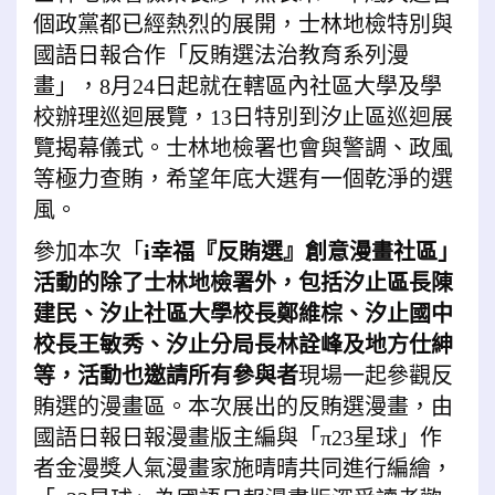
個政黨都已經熱烈的展開，士林地檢特別與
國語日報合作「反賄選法治教育系列漫
畫」，8月24日起就在轄區內社區大學及學
校辦理巡迴展覽，13日特別到汐止區巡迴展
覽揭幕儀式。士林地檢署也會與警調、政風
等極力查賄，希望年底大選有一個乾淨的選
風。
參加本次「
i幸福『反賄選』創意漫畫社區」
活動的除了士林地檢署外，包括汐止區長陳
建民、汐止社區大學校長鄭維棕、汐止國中
校長王敏秀、汐止分局長林詮峰及地方仕紳
等，活動也邀請所有參與者
現場一起參觀反
賄選的漫畫區。本次展出的反賄選漫畫，由
國語日報日報漫畫版主編與「π23星球」作
者金漫獎人氣漫畫家施晴晴共同進行編繪，