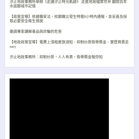
汐止地政事務所舉辦《走讀汐止時光軌跡》 走進地政檔案世界 翻閱百年
水返腳城市記憶
【政策宣導】依據職安法，校園職災發生時需8小時內通報，並妥善及採
取必要安全衛生措施
邀請專家講解毒品與詐騙的危害
【地政政策宣導】電費上漲租屋族須知、抑制炒房檢舉獎金、實登買賣走
easy
汐止地政事務所：抑制炒房，人人有責，檢舉獎金報你知