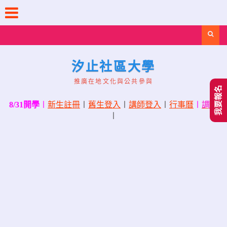
Skip
to
content
Search
汐止社區大學
推廣在地文化與公共參與
我要報名
8/31開學
〡
新生註冊
〡
舊生登入
〡
講師登入
〡
行事曆
〡
調課
〡