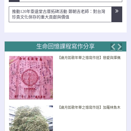
導
覽
推動120年垂遠堂古厝拓碑活動 鄭朝吉老師：對台灣
珍貴文化保存的重大貢獻與價值
生命回憶課程寫作分享
Previo
Nex
【歲月如歌年華之憶寫作班】戀愛與擇偶
【歲月如歌年華之憶寫作班】加羅林魚木