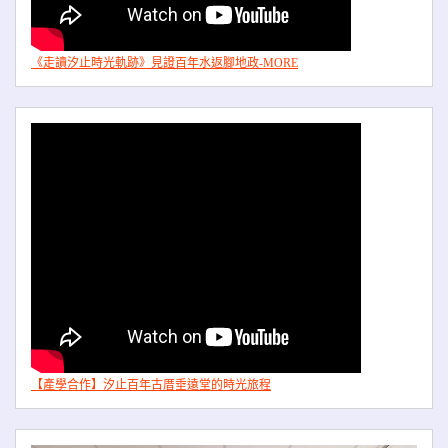
《走讀汐止時光軌跡》見證百年水返腳地政-MORE
【產學合作】汐止百年古厝垂遠堂的時光旅程