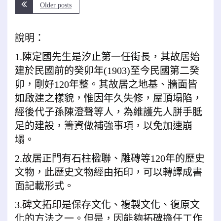
Older posts
說明：
1.陳定國先生是汐止第一任街長，其故居始
建於民國前的癸卯年(1903)至今民國第二癸
卯，剛好120年整。其故居之地基、牆面皆
如啟建之樣貌，惟因年久失修，屋頂塌陷，
經後代子孫陳澄聲等人，為維護先人胼手胝
足的建設，籌資做補強事項，以免加速崩
塌。
2.故居正門有石柱楹聯、雕磚等120年的歷史
文物，此歷史文物經由拓印，可以轉譯成書
面記載形式。
3.碑文拓印是保存文化、複製文化、復原文
化的方法之一。但是，因能夠拓碑擔任工作