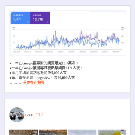
●一年在
Google搜尋
到的
網頁曝光13.7萬次
。
●一年在
Google被搜尋且被
點擊網頁5371人次
。
●每月平均瀏覽訪客數約為
5,000人次
。
●每月重複瀏覽（pageview）為
20,000人次
。
→ → →
看更多的報導
xzcu_112