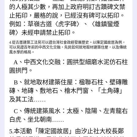
的人極其少數，再加上政府明訂古蹟碑文禁
止拓印，嚴格的說，已經沒有碑可以拓印。
例如：草嶺古道〈虎字碑〉、〈雄鎮蠻煙
碑〉未經申請禁止拓印。
4.從古厝建築工法見可以證台灣社會政經發展歷史。以陳定國故居為例，
可以見證百年前的中西文化交融，先民如何就地取材建築住屋，以及傳統
風水學的格局。
A、中西文化交融：圓拱型細磨水泥仿石柱
圓拱門。
B、就地取材建築住屋：楹聯石柱、壁磚雕
磚、地磚、敷地石、檜木門窗、「土角磚」
及其工法……
C、傳統建築風水：太極、陰陽、左青龍右
白虎、坐北朝南……
5.本活動「陳定國故居」由汐止社大校長鄭