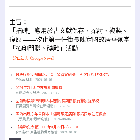
主旨：
「拓碑」應用於古文獻保存、探討、複製、
復原 ——汐止第一任街長陳定國故居垂遠堂
「拓印門聯、磚雕」活動
→汐止社大《Google News》
台股違約交割問題升溫！金管會研議「首次違約即預收款...
Yahoo 財經
2026-08-08
2026年7月集中市場相關數據
臺灣證券交易所
2026-08-07
宜蘭縣福聚得創辦人林志帆 長期關懷弱勢家庭學校...
百萬瀏覽台灣公益新聞網
2026-08-06
國內出現今年首例本土傷寒確定病例 籲請民眾注意飲食...
【學員須知/最新疫情】
2026-08-06
【樂齡夏令營】115年8月22日(六) 8:30-...
合作夥伴/原生植物保育協會
2026-08-03