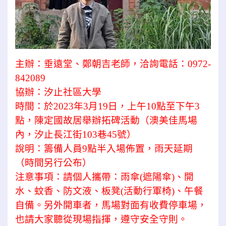
主辦：垂遠堂、鄭朝吉老師，洽詢電話：0972-
842089
協辦：汐止社區大學
時間：於2023年3月19日，上午10點至下午3
點，陳定國故居舉辦拓碑活動（澳美佳馬場
內，汐止長江街103巷45號）
說明：籌備人員9點半入場佈置，雨天延期
（時間另行公布）
注意事項：請個人攜帶：雨傘(遮陽傘)、開
水、蚊香、防文液、板凳(活動行軍椅)、午餐
自備。另外開車者，馬場對面有收費停車場，
也請大家聽從現場指揮，遵守安全守則。