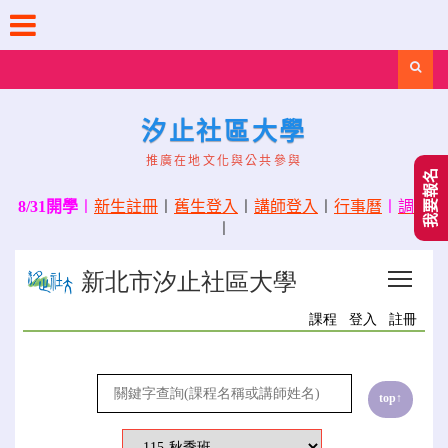
Skip
to
content
Search
汐止社區大學
推廣在地文化與公共參與
我要報名
8/31開學
〡
新生註冊
〡
舊生登入
〡
講師登入
〡
行事曆
〡
調課
〡