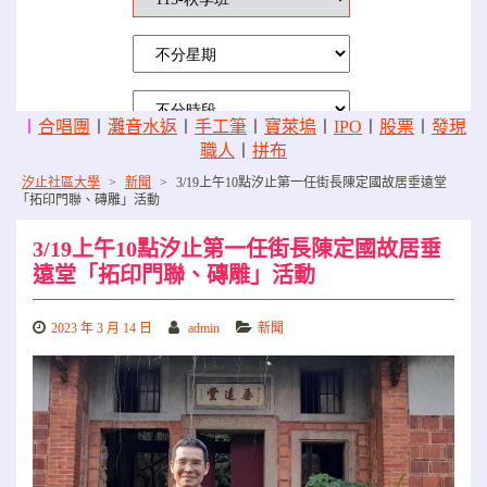
〡
合唱團
〡
灘音水返
〡
手工筆
〡
寶萊塢
〡
IPO
〡
股票
〡
發現
職人
〡
拼布
汐止社區大學
>
新聞
>
3/19上午10點汐止第一任街長陳定國故居垂遠堂
「拓印門聯、磚雕」活動
3/19上午10點汐止第一任街長陳定國故居垂
遠堂「拓印門聯、磚雕」活動
2023 年 3 月 14 日
admin
新聞