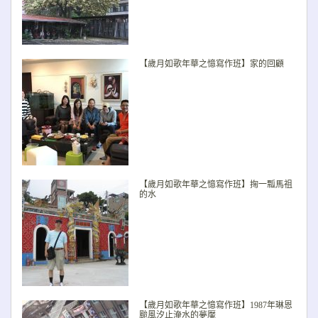
【歲月如歌年華之憶寫作班】家的回顧
【歲月如歌年華之憶寫作班】掬一瓢馬祖
的水
【歲月如歌年華之憶寫作班】1987年琳恩
颱風汐止淹水的夢魘