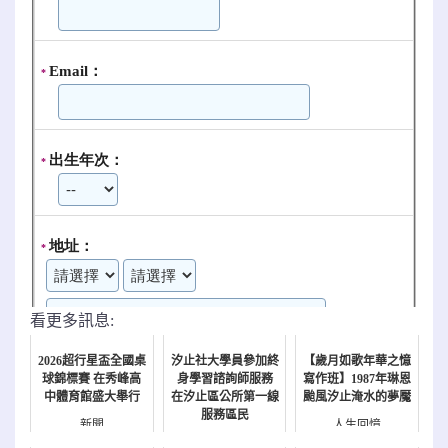
看更多訊息:
2026超行星盃全國桌
汐止社大學員參加終
【歲月如歌年華之憶
球錦標賽 在秀峰高
身學習諮詢師服務
寫作班】1987年琳恩
中體育館盛大舉行
在汐止區公所第一線
颱風汐止淹水的夢魘
服務區民
新聞
人生回憶
新聞