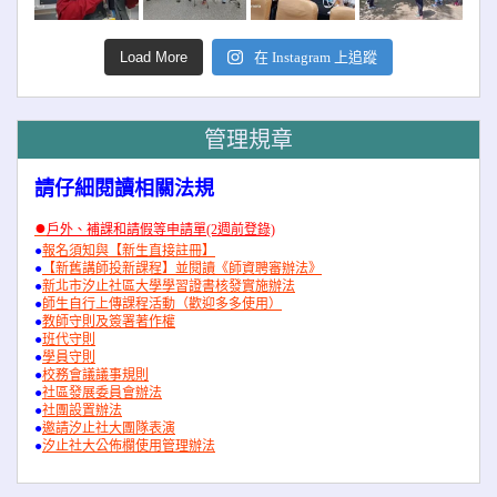
Load More
在 Instagram 上追蹤
管理規章
請仔細閱讀相關法規
●
戶外、補課和請假等申請單(2週前登錄)
●
報名須知與【新生直接註冊】
●
【新舊講師投新課程】並閱讀《師資聘審辦法》
●
新北市汐止社區大學學習證書核發實施辦法
●
師生自行上傳課程活動（歡迎多多使用）
●
教師守則及簽署著作權
●
班代守則
●
學員守則
●
校務會議議事規則
●
社區發展委員會辦法
●
社團設置辦法
●
邀請汐止社大團隊表演
●
汐止社大公佈欄使用管理辦法