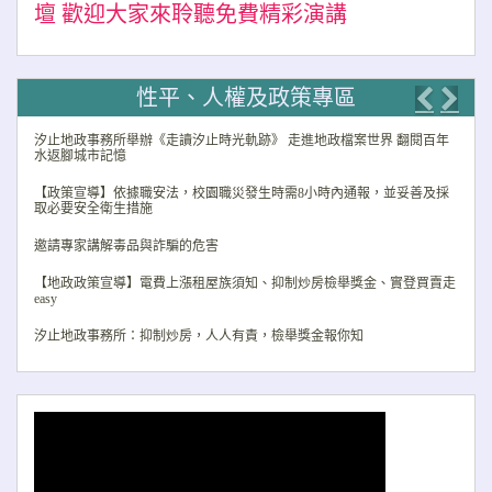
壇 歡迎大家來聆聽免費精彩演講
性平、人權及政策專區
Previo
Nex
汐止地政事務所舉辦《走讀汐止時光軌跡》 走進地政檔案世界 翻閱百年
水返腳城市記憶
【政策宣導】依據職安法，校園職災發生時需8小時內通報，並妥善及採
取必要安全衛生措施
邀請專家講解毒品與詐騙的危害
【地政政策宣導】電費上漲租屋族須知、抑制炒房檢舉獎金、實登買賣走
easy
汐止地政事務所：抑制炒房，人人有責，檢舉獎金報你知