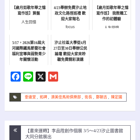
【歲月如歌年華之憶
4/23舉辦免費汐止地
【歲月如歌年華之憶
寫作班】算盤
政文化路徑巡禮 歡
寫作班】 我教職工
迎大家報名
作的初體驗
人生回憶
focus
人生回憶
5/17，2026第16屆大
汐止社區大學從4月
河國際鐵馬節暨社會
27日至30日舉辦公民
福利宣導與弱勢青少
論壇 歡迎大家來聆
年關懷活動
聽免費精彩演講
報名
公民週
Facebook
Line
X
Gmail
垂遠堂
,
拓碑
,
澳美佳馬術俱樂部
,
街長
,
鄭朝吉
,
陳定國
文
【畫來運轉】李品陞創作個展 3/5～4/23汐止圖書館
章
大同分館展出