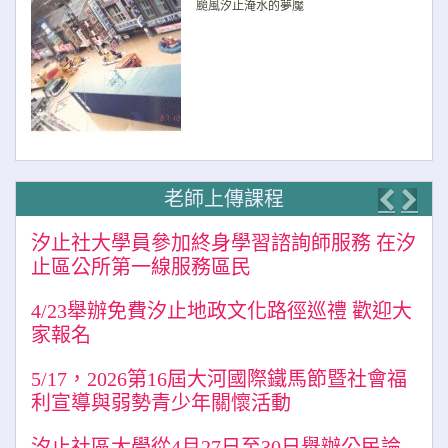
颱風汐止淹水的夢魘
老師上傳課程
Previo
Nex
汐止社大學員參加終身學習諮詢師服務 在汐
止區公所第一線服務區民
4/23舉辦免費汐止地政文化路徑巡禮 歡迎大
家報名
5/17，2026第16屆大河國際鐵馬節暨社會福
利宣導與弱勢青少年關懷活動
汐止社區大學從4月27日至30日舉辦公民論