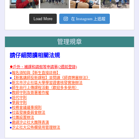
Load More
在 Instagram 上追蹤
管理規章
請仔細閱讀相關法規
●
戶外、補課和請假等申請單(2週前登錄)
●
報名須知與【新生直接註冊】
●
【新舊講師投新課程】並閱讀《師資聘審辦法》
●
新北市汐止社區大學學習證書核發實施辦法
●
師生自行上傳課程活動（歡迎多多使用）
●
教師守則及簽署著作權
●
班代守則
●
學員守則
●
校務會議議事規則
●
社區發展委員會辦法
●
社團設置辦法
●
邀請汐止社大團隊表演
●
汐止社大公佈欄使用管理辦法