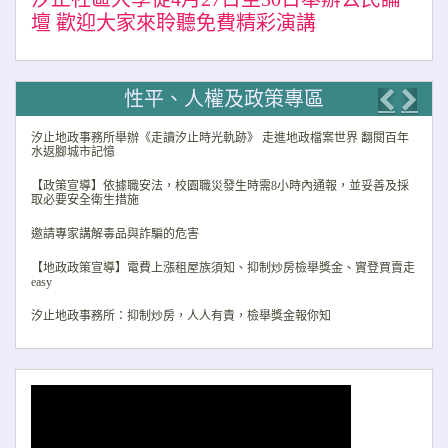
壇 歡迎大家來聆聽免費精彩演講
性平、人權及政策專區
Previo
Nex
汐止地政事務所舉辦《走讀汐止時光軌跡》 走進地政檔案世界 翻閱百年
水返腳城市記憶
【政策宣導】依據職安法，校園職災發生時需8小時內通報，並妥善及採
取必要安全衛生措施
邀請專家講解毒品與詐騙的危害
【地政政策宣導】電費上漲租屋族須知、抑制炒房檢舉獎金、實登買賣走
easy
汐止地政事務所：抑制炒房，人人有責，檢舉獎金報你知