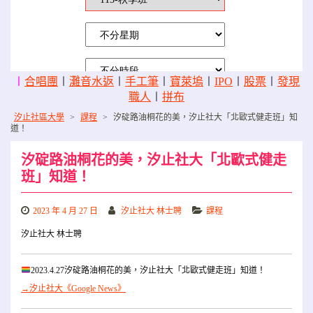
〡
合唱團
〡
灘音水返
〡
手工筆
〡
寶萊塢
〡
IPO
〡
股票
〡
發現
職人
〡
拼布
汐止社區大學
>
課程
>
汐碇路油桐花的美，汐止社大「北歐式健走班」知
道！
汐碇路油桐花的美，汐止社大「北歐式健走
班」知道！
2023 年 4 月 27 日
汐止社大 林士聘
課程
汐止社大 林士聘
2023.4.27汐碇路油桐花的美，汐止社大「北歐式健走班」知道！
→汐止社大《Google News》