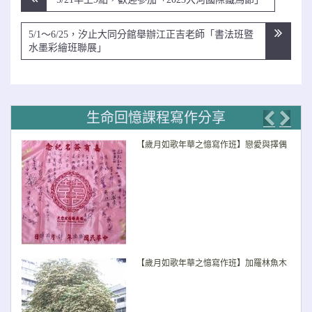
章
導
5/1～6/25，汐止大同分館舉辦江正吉老師「書法班暨
覽
水墨彩繪班聯展」
生命回憶課程寫作分享
Previo
Nex
【歲月如歌年華之憶寫作班】戀愛與擇偶
【歲月如歌年華之憶寫作班】加羅林魚木