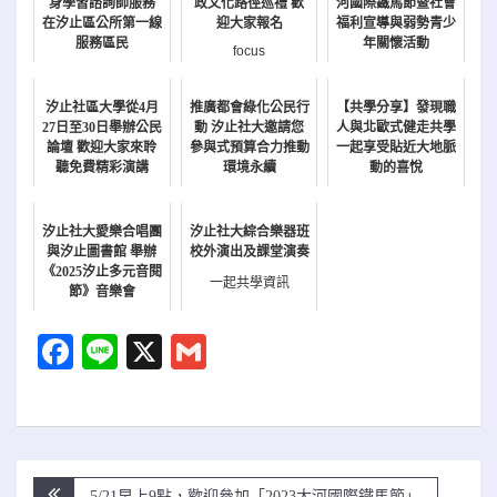
身學習諮詢師服務
政文化路徑巡禮 歡
河國際鐵馬節暨社會
在汐止區公所第一線
迎大家報名
福利宣導與弱勢青少
服務區民
年關懷活動
focus
新聞
報名
汐止社區大學從4月
推廣都會綠化公民行
【共學分享】發現職
27日至30日舉辦公民
動 汐止社大邀請您
人與北歐式健走共學
論壇 歡迎大家來聆
參與式預算合力推動
一起享受貼近大地脈
聽免費精彩演講
環境永續
動的喜悅
公民週
新聞
一起共學資訊
汐止社大愛樂合唱團
汐止社大綜合樂器班
與汐止圖書館 舉辦
校外演出及課堂演奏
《2025汐止多元音閱
一起共學資訊
節》音樂會
新聞
Facebook
Line
X
Gmail
文
5/21早上9點，歡迎參加「2023大河國際鐵馬節」