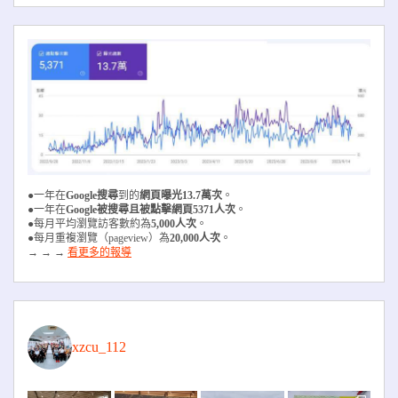
●一年在
Google搜尋
到的
網頁曝光13.7萬次
。
●一年在
Google被搜尋且被
點擊網頁5371人次
。
●每月平均瀏覽訪客數約為
5,000人次
。
●每月重複瀏覽（pageview）為
20,000人次
。
→ → →
看更多的報導
xzcu_112