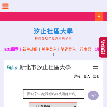
Skip
to
content
Search
汐止社區大學
推廣在地文化與公共參與
我要報名
8/31開學
〡
新生註冊
〡
舊生登入
〡
講師登入
〡
行事曆
〡
調課
〡