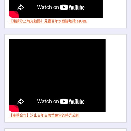
《走讀汐止時光軌跡》見證百年水返腳地政-MORE
【產學合作】汐止百年古厝垂遠堂的時光旅程