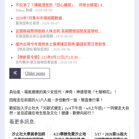
不抗爭了？傳龍潭居民「回心轉意」 同意台積電1.4...
Yahoo 財經
2026-08-09
2026年7月集中市場相關數據
臺灣證券交易所
2026-08-07
宜蘭縣福聚得創辦人林志帆 長期關懷弱勢家庭學校...
百萬瀏覽台灣公益新聞網
2026-08-06
國內出現今年首例本土傷寒確定病例 籲請民眾注意飲食...
【學員須知/最新疫情】
2026-08-06
【樂齡夏令營】115年8月22日(六) 8:30-...
合作夥伴/原生植物保育協會
2026-08-03
Older posts
具仙氣、福氣連連的美少女班代，神奇、神速發現「七瓣桐花」！
回程走在前面的A1六人組，步伐動作一致，簡直像行軍！
歡迎加入汐止社大「北歐式健走」(w4下午班、w6上午班)，一同健走大自
然，並且認識在地生態及文化！健康、歡樂向前行！
看更多訊息:
汐止社大學員參加終
4/23舉辦免費汐止地
5/17，2026第16屆大