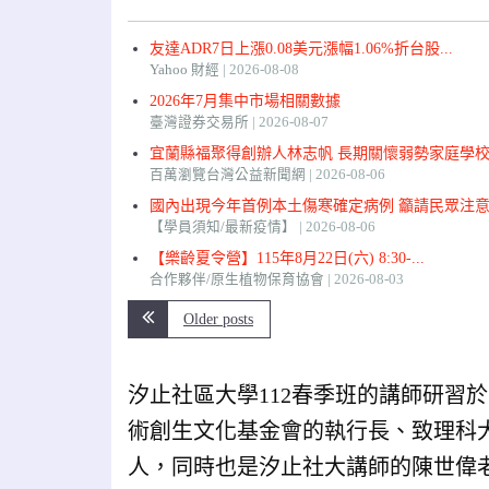
友達ADR7日上漲0.08美元漲幅1.06%折台股...
Yahoo 財經
2026-08-08
2026年7月集中市場相關數據
臺灣證券交易所
2026-08-07
宜蘭縣福聚得創辦人林志帆 長期關懷弱勢家庭學校.
百萬瀏覽台灣公益新聞網
2026-08-06
國內出現今年首例本土傷寒確定病例 籲請民眾注意飲
【學員須知/最新疫情】
2026-08-06
【樂齡夏令營】115年8月22日(六) 8:30-...
合作夥伴/原生植物保育協會
2026-08-03
Older posts
汐止社區大學112春季班的講師研習
術創生文化基金會的執行長、致理科大
人，同時也是汐止社大講師的陳世偉