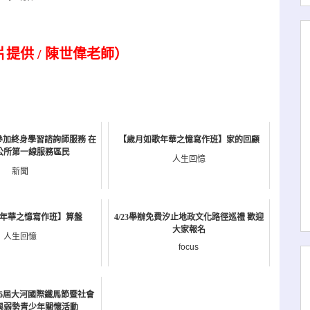
片提供
/
陳世偉老師）
參加終身學習諮詢師服務 在
【歲月如歌年華之憶寫作班】家的回顧
公所第一線服務區民
人生回憶
新聞
年華之憶寫作班】算盤
4/23舉辦免費汐止地政文化路徑巡禮 歡迎
大家報名
人生回憶
focus
6第16屆大河國際鐵馬節暨社會
與弱勢青少年關懷活動