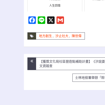
人生回憶
Facebook
Line
X
Gmail
地方創生
,
汐止社大
,
陳世偉
文
【獲獎文化局社區營造點補助計畫】《汐說姜
文資踏查
章
導
士林地檢署舉辦「粽
覽