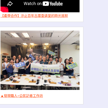
【產學合作】汐止百年古厝垂遠堂的時光旅程
▲發現職人+公民記者工作坊