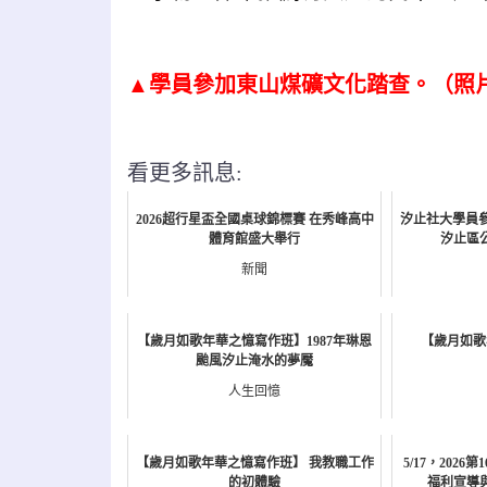
▲
學員參加東山煤礦文化踏查。（照
看更多訊息:
2026超行星盃全國桌球錦標賽 在秀峰高中
汐止社大學員
體育館盛大舉行
汐止區
新聞
【歲月如歌年華之憶寫作班】1987年琳恩
【歲月如歌
颱風汐止淹水的夢魘
人生回憶
【歲月如歌年華之憶寫作班】 我教職工作
5/17，202
的初體驗
福利宣導