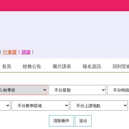
〡
行事曆
〡
調課
〡