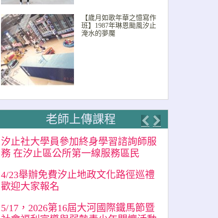
【歲月如歌年華之憶寫作
班】1987年琳恩颱風汐止
淹水的夢魘
老師上傳課程
Previous
Next
汐止社大學員參加終身學習諮詢師服
務 在汐止區公所第一線服務區民
4/23舉辦免費汐止地政文化路徑巡禮
歡迎大家報名
5/17，2026第16屆大河國際鐵馬節暨