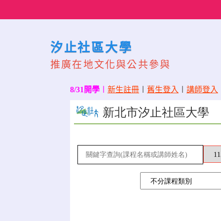
Skip
to
content
汐止社區大學
推廣在地文化與公共參與
8/31開學
〡
新生註冊
〡
舊生登入
〡
講師登入