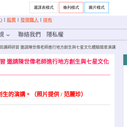
O
〡
股票
〡
發現職人
〡
拼布
規
聯絡我們
隱私權
季班講師研習 邀請陳世偉老師進行地方創生與七星文化體驗踏查演講
研習 邀請陳世偉老師進行地方創生與七星文化
創生的演講。（照片提供
/
范麗珍）