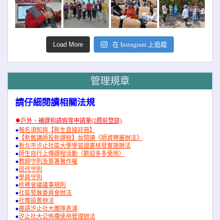
Load More
在 Instagram 上追蹤
管理規章
請仔細閱讀相關法規
●
戶外、補課和請假等申請單(2週前登錄)
●
報名須知與【新生直接註冊】
●
【新舊講師投新課程】並閱讀《師資聘審辦法》
●
新北市汐止社區大學學習證書核發實施辦法
●
師生自行上傳課程活動（歡迎多多使用）
●
教師守則及簽署著作權
●
班代守則
●
學員守則
●
校務會議議事規則
●
社區發展委員會辦法
●
社團設置辦法
●
邀請汐止社大團隊表演
●
汐止社大公佈欄使用管理辦法