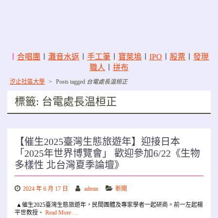
〡
合唱團
〡
灘音水返
〡
手工筆
〡
寶萊塢
〡
IPO
〡
股票
〡
發現
職人
〡
拼布
汐止社區大學
>
Posts tagged
台電處長温桓正
標籤:
台電處長温桓正
【催生2025臺灣生態旅遊年】迎接日本
「2025年世界博覽會」 歡迎參加6/22《生物
多樣性 北台灣夏季論壇》
2024 年 6 月 17 日
admin
新聞
▲催生2025臺灣生態旅遊年，民間團體及專家學者一起研商。前一左起楊
平世教授、
Read More …