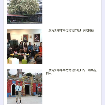
【歲月如歌年華之憶寫作班】家的回顧
【歲月如歌年華之憶寫作班】掬一瓢馬祖
的水