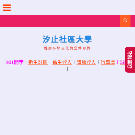
Skip
to
content
Search
汐止社區大學
推廣在地文化與公共參與
我要報名
8/31開學
〡
新生註冊
〡
舊生登入
〡
講師登入
〡
行事曆
〡
調課
〡