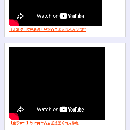
《走讀汐止時光軌跡》見證百年水返腳地政-MORE
【產學合作】汐止百年古厝垂遠堂的時光旅程