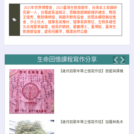
2025年世界博覽會
,
2025臺灣生態旅遊年
,
台灣本土鳥類研
究第一人
,
台電處長温桓正
,
悠鶴旅遊總經理許建忠
,
教授
王俊秀
,
教授陳炳煌
,
桃園市野鳥協會
,
民間永續發展促進
會
,
汐止社大
,
理事長吳豫州
,
理事長郭育任
,
生物多樣性
北台灣夏季論壇
,
組長許毓純
,
翟鵬博士
,
臺博館
,
臺灣生
態旅遊協會
,
處長何麗萍
,
關渡自然公園
生命回憶課程寫作分享
Previo
Nex
【歲月如歌年華之憶寫作班】戀愛與擇偶
【歲月如歌年華之憶寫作班】加羅林魚木