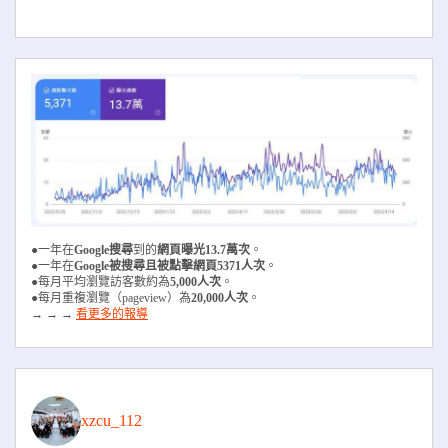
●一年在
Google搜尋
到的
網頁曝光13.7萬次
。
●一年在
Google被搜尋且被
點擊網頁5371人次
。
●每月平均瀏覽訪客數約為
5,000人次
。
●每月重複瀏覽（pageview）為
20,000人次
。
→ → →
看更多的報導
xzcu_112