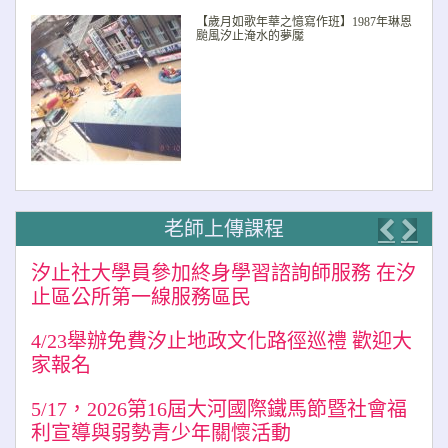
【歲月如歌年華之憶寫作班】1987年琳恩
颱風汐止淹水的夢魘
老師上傳課程
Previo
Nex
汐止社大學員參加終身學習諮詢師服務 在汐
止區公所第一線服務區民
4/23舉辦免費汐止地政文化路徑巡禮 歡迎大
家報名
5/17，2026第16屆大河國際鐵馬節暨社會福
利宣導與弱勢青少年關懷活動