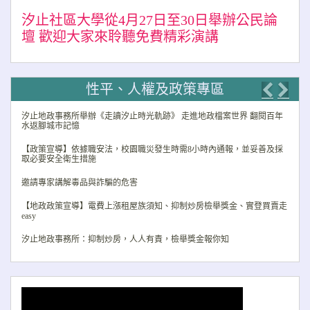
汐止社區大學從4月27日至30日舉辦公民論
壇 歡迎大家來聆聽免費精彩演講
性平、人權及政策專區
Previo
Nex
汐止地政事務所舉辦《走讀汐止時光軌跡》 走進地政檔案世界 翻閱百年
水返腳城市記憶
【政策宣導】依據職安法，校園職災發生時需8小時內通報，並妥善及採
取必要安全衛生措施
邀請專家講解毒品與詐騙的危害
【地政政策宣導】電費上漲租屋族須知、抑制炒房檢舉獎金、實登買賣走
easy
汐止地政事務所：抑制炒房，人人有責，檢舉獎金報你知