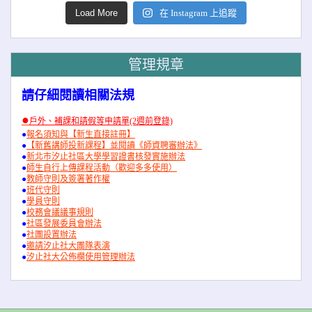
Load More
在 Instagram 上追蹤
管理規章
請仔細閱讀相關法規
●
戶外、補課和請假等申請單(2週前登錄)
●
報名須知與【新生直接註冊】
●
【新舊講師投新課程】並閱讀《師資聘審辦法》
●
新北市汐止社區大學學習證書核發實施辦法
●
師生自行上傳課程活動（歡迎多多使用）
●
教師守則及簽署著作權
●
班代守則
●
學員守則
●
校務會議議事規則
●
社區發展委員會辦法
●
社團設置辦法
●
邀請汐止社大團隊表演
●
汐止社大公佈欄使用管理辦法