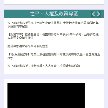
性平、人權及政策專區
Previo
Nex
汐止地政事務所舉辦《走讀汐止時光軌跡》 走進地政檔案世界 翻閱百年
水返腳城市記憶
【政策宣導】依據職安法，校園職災發生時需8小時內通報，並妥善及採
取必要安全衛生措施
邀請專家講解毒品與詐騙的危害
【地政政策宣導】電費上漲租屋族須知、抑制炒房檢舉獎金、實登買賣走
easy
汐止地政事務所：抑制炒房，人人有責，檢舉獎金報你知