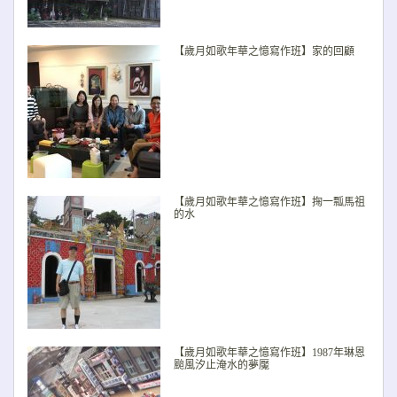
【歲月如歌年華之憶寫作班】家的回顧
【歲月如歌年華之憶寫作班】掬一瓢馬祖
的水
【歲月如歌年華之憶寫作班】1987年琳恩
颱風汐止淹水的夢魘