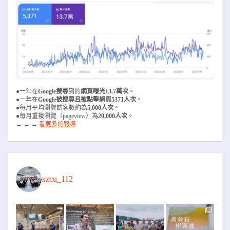
●一年在
Google搜尋
到的
網頁曝光13.7萬次
。
●一年在
Google被搜尋且被
點擊網頁5371人次
。
●每月平均瀏覽訪客數約為
5,000人次
。
●每月重複瀏覽（pageview）為
20,000人次
。
→ → →
看更多的報導
xzcu_112