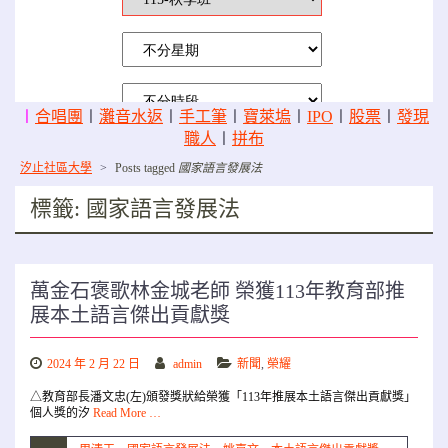
〡
合唱團
〡
灘音水返
〡
手工筆
〡
寶萊塢
〡
IPO
〡
股票
〡
發現
職人
〡
拼布
汐止社區大學
>
Posts tagged
國家語言發展法
標籤:
國家語言發展法
萬金石褒歌林金城老師 榮獲113年教育部推
展本土語言傑出貢獻獎
2024 年 2 月 22 日
admin
新聞
,
榮耀
△教育部長潘文忠(左)頒發獎狀給榮獲「113年推展本土語言傑出貢獻獎」
個人獎的汐
Read More …