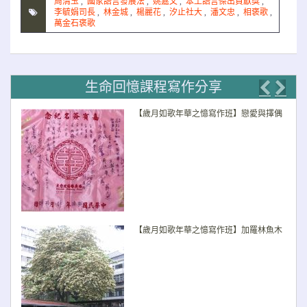
周清玉
,
國家語言發展法
,
姚嘉文
,
本土語言傑出貢獻獎
,
李毓娟司長
,
林金城
,
楊麗花
,
汐止社大
,
潘文忠
,
相褒歌
,
萬金石褒歌
生命回憶課程寫作分享
Previo
Nex
【歲月如歌年華之憶寫作班】戀愛與擇偶
【歲月如歌年華之憶寫作班】加羅林魚木