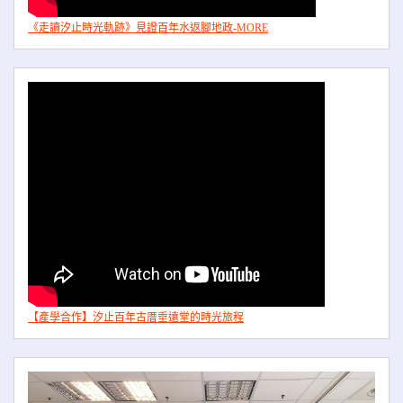
《走讀汐止時光軌跡》見證百年水返腳地政-MORE
【產學合作】汐止百年古厝垂遠堂的時光旅程