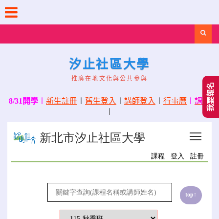
Skip
to
content
Search
汐止社區大學
推廣在地文化與公共參與
我要報名
8/31開學
〡
新生註冊
〡
舊生登入
〡
講師登入
〡
行事曆
〡
調課
〡