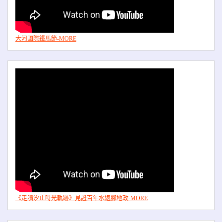
大河國際鐵馬節-MORE
《走讀汐止時光軌跡》見證百年水返腳地政-MORE