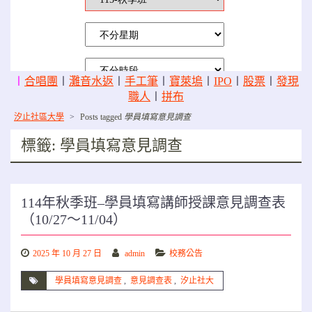
〡
合唱團
〡
灘音水返
〡
手工筆
〡
寶萊塢
〡
IPO
〡
股票
〡
發現
職人
〡
拼布
汐止社區大學
>
Posts tagged
學員填寫意見調查
標籤:
學員填寫意見調查
114年秋季班–學員填寫講師授課意見調查表
（10/27～11/04）
2025 年 10 月 27 日
admin
校務公告
學員填寫意見調查
,
意見調查表
,
汐止社大