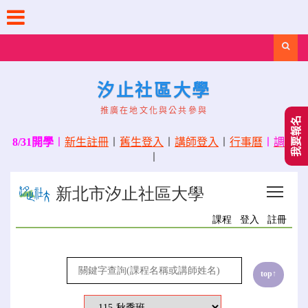
Skip
to
content
Search
汐止社區大學
推廣在地文化與公共參與
我要報名
8/31開學
〡
新生註冊
〡
舊生登入
〡
講師登入
〡
行事曆
〡
調課
〡