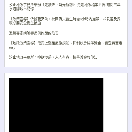
Previo
Nex
汐止地政事務所舉辦《走讀汐止時光軌跡》 走進地政檔案世界 翻閱百年
水返腳城市記憶
【政策宣導】依據職安法，校園職災發生時需8小時內通報，並妥善及採
取必要安全衛生措施
邀請專家講解毒品與詐騙的危害
【地政政策宣導】電費上漲租屋族須知、抑制炒房檢舉獎金、實登買賣走
easy
汐止地政事務所：抑制炒房，人人有責，檢舉獎金報你知