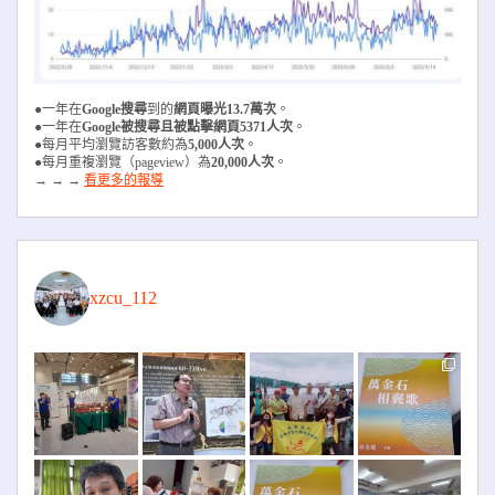
●一年在
Google搜尋
到的
網頁曝光13.7萬次
。
●一年在
Google被搜尋且被
點擊網頁5371人次
。
●每月平均瀏覽訪客數約為
5,000人次
。
●每月重複瀏覽（pageview）為
20,000人次
。
→ → →
看更多的報導
xzcu_112