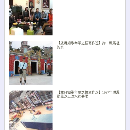
【歲月如歌年華之憶寫作班】掬一瓢馬祖
的水
【歲月如歌年華之憶寫作班】1987年琳恩
颱風汐止淹水的夢魘