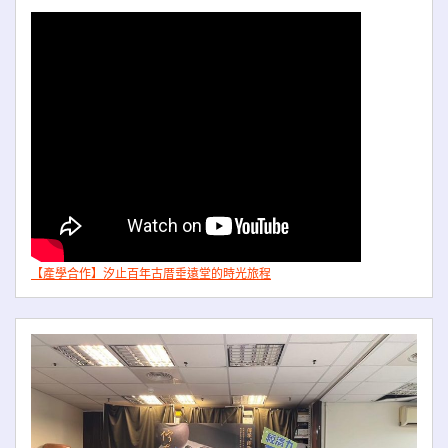
【產學合作】汐止百年古厝垂遠堂的時光旅程