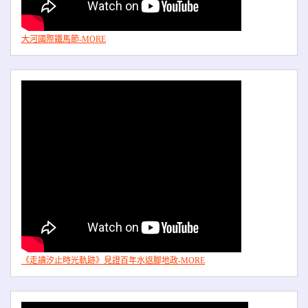
大河國際鐵馬節-MORE
《走讀汐止時光軌跡》見證百年水返腳地政-MORE