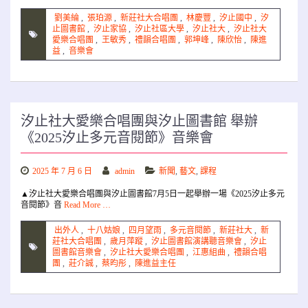
劉美綸
,
張珀源
,
新莊社大合唱團
,
林慶豐
,
汐止國中
,
汐
止圖書館
,
汐止家協
,
汐止社區大學
,
汐止社大
,
汐止社大
愛樂合唱團
,
王敏秀
,
禮韻合唱團
,
郭坤峰
,
陳欣怡
,
陳進
益
,
音樂會
汐止社大愛樂合唱團與汐止圖書館 舉辦
《2025汐止多元音閱節》音樂會
2025 年 7 月 6 日
admin
新聞
,
藝文
,
課程
▲汐止社大愛樂合唱團與汐止圖書館7月5日一起舉辦一場《2025汐止多元
音閱節》音
Read More …
出外人
,
十八姑娘
,
四月望雨
,
多元音閱節
,
新莊社大
,
新
莊社大合唱團
,
歲月萍蹤
,
汐止圖書館演講聽音樂會
,
汐止
圖書館音樂會
,
汐止社大愛樂合唱團
,
江惠組曲
,
禮韻合唱
團
,
莊介誠
,
蔡昀彤
,
陳進益主任