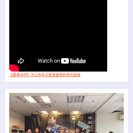
【產學合作】汐止百年古厝垂遠堂的時光旅程