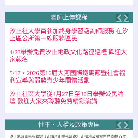
老師上傳課程
Previo
Nex
汐止社大學員參加終身學習諮詢師服務 在汐
止區公所第一線服務區民
4/23舉辦免費汐止地政文化路徑巡禮 歡迎大
家報名
5/17，2026第16屆大河國際鐵馬節暨社會福
利宣導與弱勢青少年關懷活動
汐止社區大學從4月27日至30日舉辦公民論
壇 歡迎大家來聆聽免費精彩演講
性平、人權及政策專區
Previo
Nex
汐止地政事務所舉辦《走讀汐止時光軌跡》 走進地政檔案世界 翻閱百年