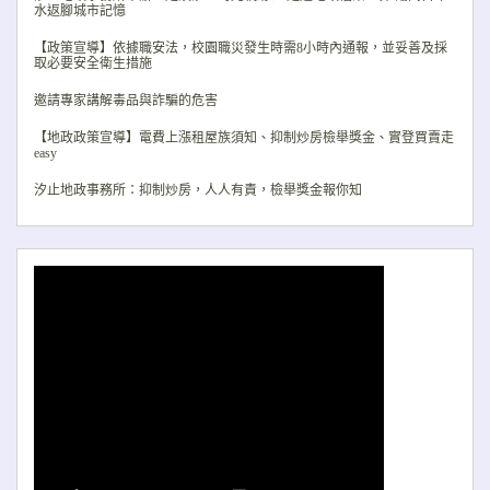
水返腳城市記憶
【政策宣導】依據職安法，校園職災發生時需8小時內通報，並妥善及採
取必要安全衛生措施
邀請專家講解毒品與詐騙的危害
【地政政策宣導】電費上漲租屋族須知、抑制炒房檢舉獎金、實登買賣走
easy
汐止地政事務所：抑制炒房，人人有責，檢舉獎金報你知