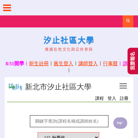
Skip
to
content
Search
汐止社區大學
推廣在地文化與公共參與
我要報名
8/31開學
〡
新生註冊
〡
舊生登入
〡
講師登入
〡
行事曆
〡
調課
〡