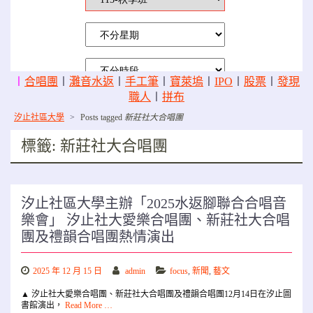
〡
合唱團
〡
灘音水返
〡
手工筆
〡
寶萊塢
〡
IPO
〡
股票
〡
發現
職人
〡
拼布
汐止社區大學
>
Posts tagged
新莊社大合唱團
標籤:
新莊社大合唱團
汐止社區大學主辦「2025水返腳聯合合唱音
樂會」 汐止社大愛樂合唱團、新莊社大合唱
團及禮韻合唱團熱情演出
2025 年 12 月 15 日
admin
focus
,
新聞
,
藝文
▲ 汐止社大愛樂合唱團、新莊社大合唱團及禮韻合唱團12月14日在汐止圖
書館演出，
Read More …