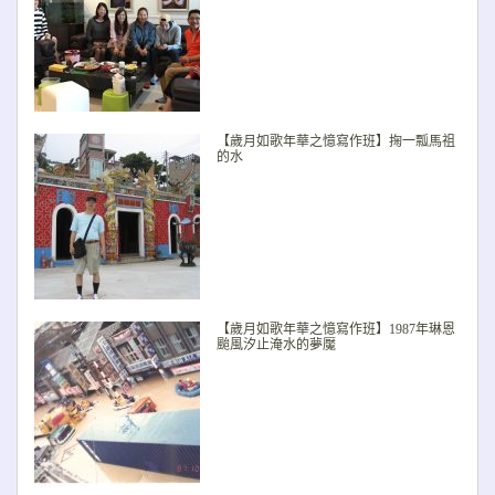
【歲月如歌年華之憶寫作班】掬一瓢馬祖
的水
【歲月如歌年華之憶寫作班】1987年琳恩
颱風汐止淹水的夢魘