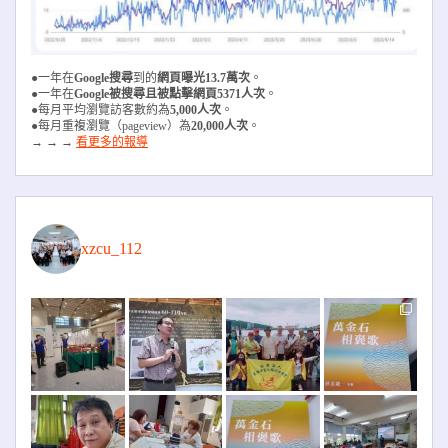
●一年在
Google搜尋
到的
網頁曝光13.7萬次
。
●一年在
Google被搜尋且被
點擊網頁5371人次
。
●每月平均瀏覽訪客數約為
5,000人次
。
●每月重複瀏覽（pageview）為
20,000人次
。
→ → →
看更多的報導
xzcu_112