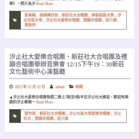
華》，照片為汐
Read More …
劉美輪
,
指揮陳欣怡
,
新莊社大合唱團
,
新裝設區大學
,
汐
止社區大學
,
汐止社大愛樂合唱團
,
禮韻合唱團
,
莊介誠
,
蕭泰然
汐止社大愛樂合唱團、新莊社大合唱團及禮
韻合唱團舉辦音樂會 12/15下午19：30新莊
文化藝術中心演藝廳
2023 年 12 月 12 日
admin
新聞
▲汐止社大愛樂合唱團每週二晚上7點至9點半在汐止社大練習，歡迎有興
趣的汐止鄉親一
Read More …
劉竹安
,
新莊社大合唱團
,
汐止社區大學愛樂合唱團
,
汐止
社大
,
禮韻合唱團
,
莊介誠