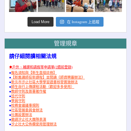
Load More
在 Instagram 上追蹤
管理規章
請仔細閱讀相關法規
●
戶外、補課和請假等申請單(2週前登錄)
●
報名須知與【新生直接註冊】
●
【新舊講師投新課程】並閱讀《師資聘審辦法》
●
新北市汐止社區大學學習證書核發實施辦法
●
師生自行上傳課程活動（歡迎多多使用）
●
教師守則及簽署著作權
●
班代守則
●
學員守則
●
校務會議議事規則
●
社區發展委員會辦法
●
社團設置辦法
●
邀請汐止社大團隊表演
●
汐止社大公佈欄使用管理辦法