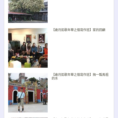
【歲月如歌年華之憶寫作班】家的回顧
【歲月如歌年華之憶寫作班】掬一瓢馬祖
的水