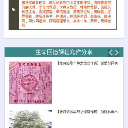
書法家學會理事
,
國父紀念館中山青年創作獎
,
國際書畫交
流展大賞
,
李普同教授
,
李貞吉教授
,
林隆達教授
,
澹廬文
教基金會
,
澹廬曹容
,
筆情墨趣
,
蕭惠幸老師
,
蕭陽義
,
警
界儒將
,
連勝彥先生
,
連瑞芬
,
連瑞芬老師
,
鄭維棕
,
陳泱
昭
,
陳泱昭老師
,
陳銘鏡理事長
,
雲水一鉢
,
黃煒
,
黃煒老
師
生命回憶課程寫作分享
Previo
Nex
【歲月如歌年華之憶寫作班】戀愛與擇偶
【歲月如歌年華之憶寫作班】加羅林魚木