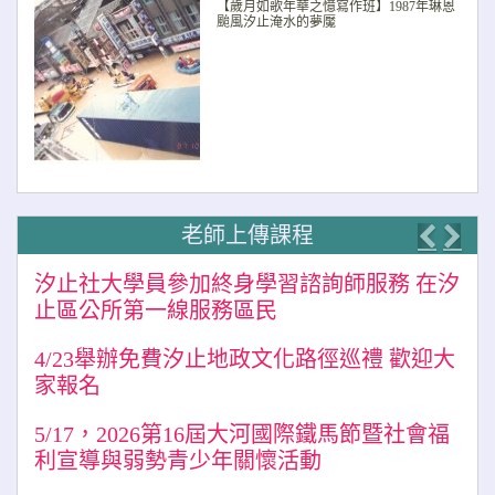
【歲月如歌年華之憶寫作班】1987年琳恩
颱風汐止淹水的夢魘
老師上傳課程
Previo
Nex
汐止社大學員參加終身學習諮詢師服務 在汐
止區公所第一線服務區民
4/23舉辦免費汐止地政文化路徑巡禮 歡迎大
家報名
5/17，2026第16屆大河國際鐵馬節暨社會福
利宣導與弱勢青少年關懷活動