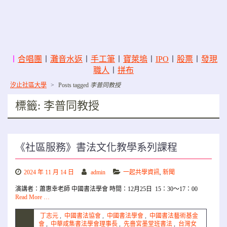
〡
合唱團
〡
灘音水返
〡
手工筆
〡
寶萊塢
〡
IPO
〡
股票
〡
發現
職人
〡
拼布
汐止社區大學
>
Posts tagged
李普同教授
標籤:
李普同教授
《社區服務》書法文化教學系列課程
2024 年 11 月 14 日
admin
一起共學資訊
,
新聞
演講者：蕭惠幸老師 中國書法學會 時間：12月25日 15：30～17：00
Read More …
丁志元
,
中國書法協會
,
中國書法學會
,
中國書法藝術基金
會
,
中華咸集書法學會理事長
,
先嗇宮墨堂班書法
,
台灣女