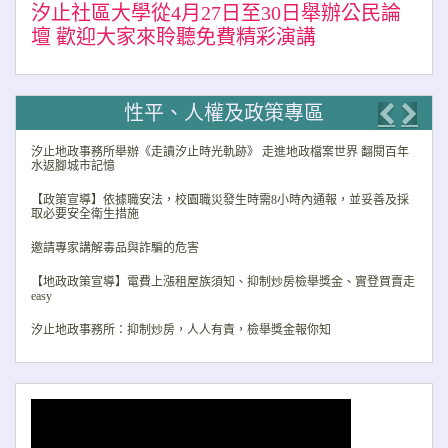
汐止社區大學從4月27日至30日舉辦公民論
壇 歡迎大家來聆聽免費精彩演講
性平、人權及政策專區
Previo
Nex
汐止地政事務所舉辦《走讀汐止時光軌跡》 走進地政檔案世界 翻閱百年
水返腳城市記憶
【政策宣導】依據職安法，校園職災發生時需8小時內通報，並妥善及採
取必要安全衛生措施
邀請專家講解毒品與詐騙的危害
【地政政策宣導】電費上漲租屋族須知、抑制炒房檢舉獎金、實登買賣走
easy
汐止地政事務所：抑制炒房，人人有責，檢舉獎金報你知