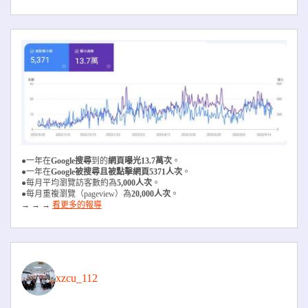
●一年在
Google搜尋
到的
網頁曝光13.7萬次
。
●一年在
Google被搜尋且被
點擊網頁5371人次
。
●每月平均瀏覽訪客數約為
5,000人次
。
●每月重複瀏覽（pageview）為
20,000人次
。
→ → →
看更多的報導
xzcu_112