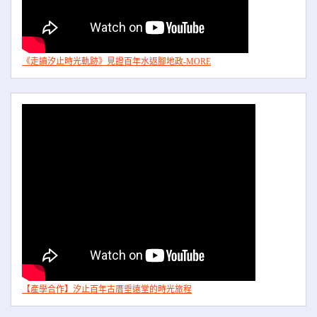
《走讀汐止時光軌跡》見證百年水返腳地政-MORE
【產學合作】汐止百年古厝垂遠堂的時光旅程