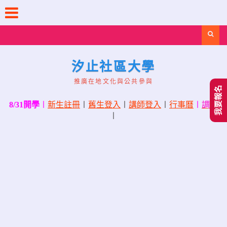
Skip
to
content
Search
汐止社區大學
推廣在地文化與公共參與
我要報名
8/31開學
〡
新生註冊
〡
舊生登入
〡
講師登入
〡
行事曆
〡
調課
〡