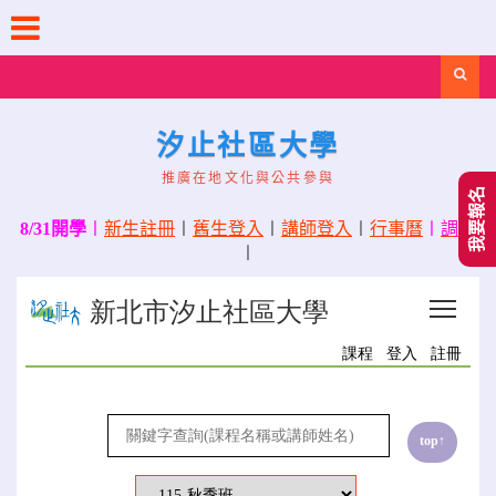
Skip
to
content
Search
汐止社區大學
推廣在地文化與公共參與
我要報名
8/31開學
〡
新生註冊
〡
舊生登入
〡
講師登入
〡
行事曆
〡
調課
〡