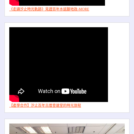
《走讀汐止時光軌跡》見證百年水返腳地政-MORE
【產學合作】汐止百年古厝垂遠堂的時光旅程