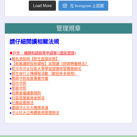
Load More
在 Instagram 上追蹤
管理規章
請仔細閱讀相關法規
●
戶外、補課和請假等申請單(2週前登錄)
●
報名須知與【新生直接註冊】
●
【新舊講師投新課程】並閱讀《師資聘審辦法》
●
新北市汐止社區大學學習證書核發實施辦法
●
師生自行上傳課程活動（歡迎多多使用）
●
教師守則及簽署著作權
●
班代守則
●
學員守則
●
校務會議議事規則
●
社區發展委員會辦法
●
社團設置辦法
●
邀請汐止社大團隊表演
●
汐止社大公佈欄使用管理辦法