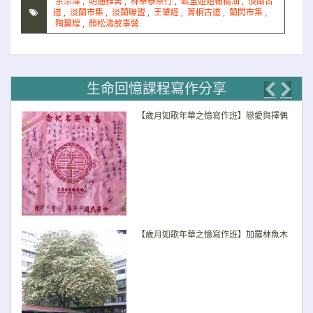
余宗澤
,
明通雅舍
,
林華泰茶行
,
歐里姐姐橄欖油
,
淡蘭古
道
,
淡蘭市集
,
淡蘭聯盟
,
王肇經
,
菁桐古道
,
蘭閃市集
,
陶翼煌
,
顏松濤故事營
生命回憶課程寫作分享
Previo
Nex
【歲月如歌年華之憶寫作班】戀愛與擇偶
【歲月如歌年華之憶寫作班】加羅林魚木