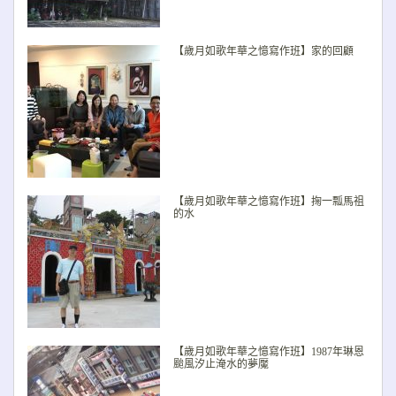
【歲月如歌年華之憶寫作班】家的回顧
【歲月如歌年華之憶寫作班】掬一瓢馬祖
的水
【歲月如歌年華之憶寫作班】1987年琳恩
颱風汐止淹水的夢魘