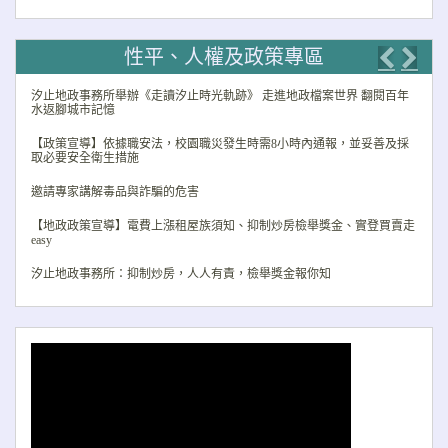
性平、人權及政策專區
Previo
Nex
汐止地政事務所舉辦《走讀汐止時光軌跡》 走進地政檔案世界 翻閱百年
水返腳城市記憶
【政策宣導】依據職安法，校園職災發生時需8小時內通報，並妥善及採
取必要安全衛生措施
邀請專家講解毒品與詐騙的危害
【地政政策宣導】電費上漲租屋族須知、抑制炒房檢舉獎金、實登買賣走
easy
汐止地政事務所：抑制炒房，人人有責，檢舉獎金報你知