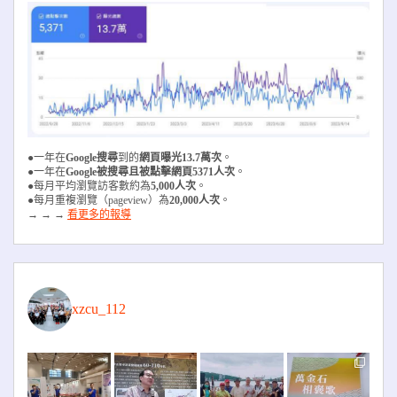
●一年在
Google搜尋
到的
網頁曝光13.7萬次
。
●一年在
Google被搜尋且被
點擊網頁5371人次
。
●每月平均瀏覽訪客數約為
5,000人次
。
●每月重複瀏覽（pageview）為
20,000人次
。
→ → →
看更多的報導
xzcu_112