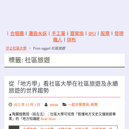
〡
合唱團
〡
灘音水返
〡
手工筆
〡
寶萊塢
〡
IPO
〡
股票
〡
發現
職人
〡
拼布
汐止社區大學
>
Posts tagged
社區旅遊
標籤:
社區旅遊
從「地方學」看社區大學在社區旅遊及永續
旅遊的世界趨勢
2025 年 12 月 1 日
admin
一起共學資訊
,
新聞
▲陶翼煌教授（前左五）：社區大學可培育「既懂地方文史又懂旅遊專
業」的「地方知識經
Read More …