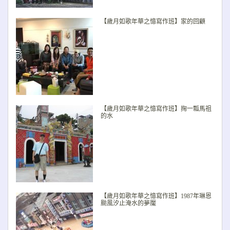
【歲月如歌年華之憶寫作班】家的回顧
【歲月如歌年華之憶寫作班】掬一瓢馬祖
的水
【歲月如歌年華之憶寫作班】1987年琳恩
颱風汐止淹水的夢魘