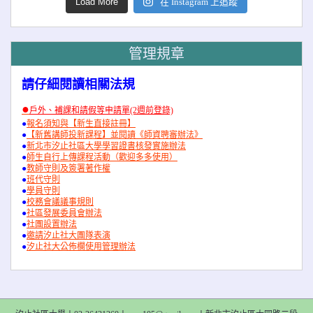
Load More
在 Instagram 上追蹤
管理規章
請仔細閱讀相關法規
●
戶外、補課和請假等申請單(2週前登錄)
●
報名須知與【新生直接註冊】
●
【新舊講師投新課程】並閱讀《師資聘審辦法》
●
新北市汐止社區大學學習證書核發實施辦法
●
師生自行上傳課程活動（歡迎多多使用）
●
教師守則及簽署著作權
●
班代守則
●
學員守則
●
校務會議議事規則
●
社區發展委員會辦法
●
社團設置辦法
●
邀請汐止社大團隊表演
●
汐止社大公佈欄使用管理辦法