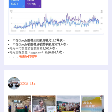
●一年在
Google搜尋
到的
網頁曝光13.7萬次
。
●一年在
Google被搜尋且被
點擊網頁5371人次
。
●每月平均瀏覽訪客數約為
5,000人次
。
●每月重複瀏覽（pageview）為
20,000人次
。
→ → →
看更多的報導
xzcu_112