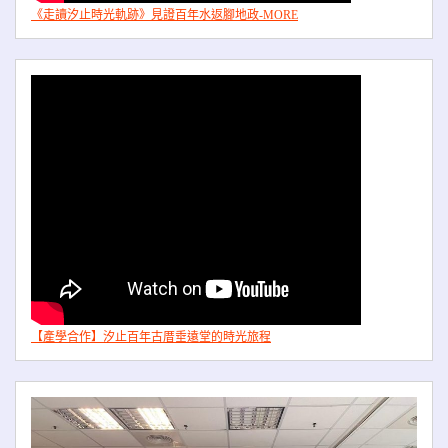
《走讀汐止時光軌跡》見證百年水返腳地政-MORE
【產學合作】汐止百年古厝垂遠堂的時光旅程