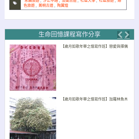
永續旅遊
,
汐止中路
,
淡蘭古道
,
社區大學
,
社區旅遊
,
綠
色旅遊
,
菁桐古道
,
陶翼煌
生命回憶課程寫作分享
Previo
Nex
【歲月如歌年華之憶寫作班】戀愛與擇偶
【歲月如歌年華之憶寫作班】加羅林魚木