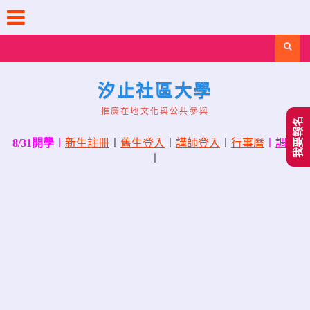
Skip
to
content
Search
汐止社區大學
推廣在地文化與公共參與
我要報名
8/31開學
〡
新生註冊
〡
舊生登入
〡
講師登入
〡
行事曆
〡
調課
〡