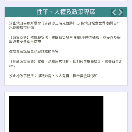
性平、人權及政策專區
Previo
Nex
汐止地政事務所舉辦《走讀汐止時光軌跡》 走進地政檔案世界 翻閱百年
水返腳城市記憶
【政策宣導】依據職安法，校園職災發生時需8小時內通報，並妥善及採
取必要安全衛生措施
邀請專家講解毒品與詐騙的危害
【地政政策宣導】電費上漲租屋族須知、抑制炒房檢舉獎金、實登買賣走
easy
汐止地政事務所：抑制炒房，人人有責，檢舉獎金報你知