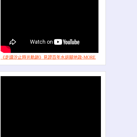
《走讀汐止時光軌跡》見證百年水返腳地政-MORE