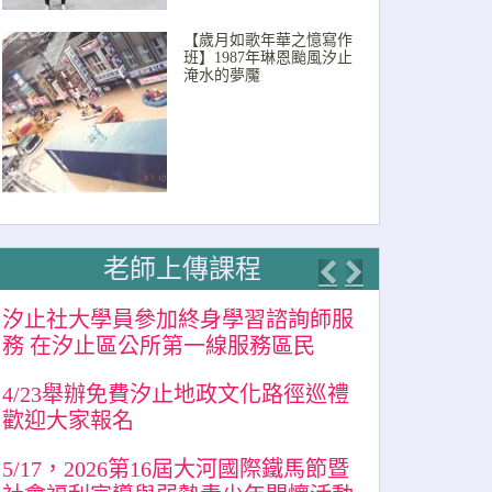
【歲月如歌年華之憶寫作
班】1987年琳恩颱風汐止
淹水的夢魘
老師上傳課程
Previous
Next
汐止社大學員參加終身學習諮詢師服
務 在汐止區公所第一線服務區民
4/23舉辦免費汐止地政文化路徑巡禮
歡迎大家報名
5/17，2026第16屆大河國際鐵馬節暨