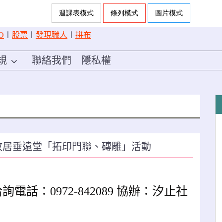
O
〡
股票
〡
發現職人
〡
拼布
規
聯絡我們
隱私權
國故居垂遠堂「拓印門聯、磚雕」活動
話：0972-842089 協辦：汐止社