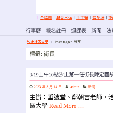
〡
合唱團
〡
灘音水返
〡
手工筆
〡
寶萊塢
〡
IP
行事曆
報名註冊
週課表
新聞
法
汐止社區大學
>
Posts tagged
街長
標籤:
街長
3/19上午10點汐止第一任街長陳定
2023 年 3 月 14 日
admin
新聞
主辦：垂遠堂、鄭朝吉老師，洽詢電
區大學
Read More …