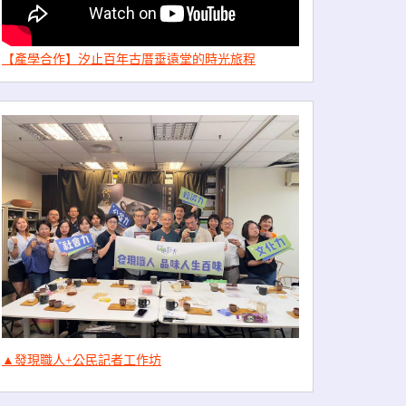
【產學合作】汐止百年古厝垂遠堂的時光旅程
▲發現職人+公民記者工作坊