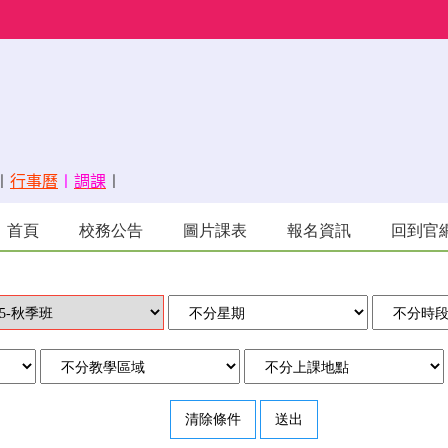
〡
行事曆
〡
調課
〡