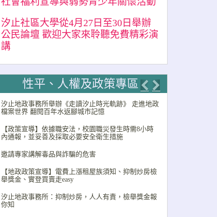
社會福利宣導與弱勢青少年關懷活動
汐止社區大學從4月27日至30日舉辦
公民論壇 歡迎大家來聆聽免費精彩演
講
性平、人權及政策專區
Previous
Next
汐止地政事務所舉辦《走讀汐止時光軌跡》 走進地政
檔案世界 翻閱百年水返腳城市記憶
【政策宣導】依據職安法，校園職災發生時需8小時
內通報，並妥善及採取必要安全衛生措施
邀請專家講解毒品與詐騙的危害
【地政政策宣導】電費上漲租屋族須知、抑制炒房檢
舉獎金、實登買賣走easy
汐止地政事務所：抑制炒房，人人有責，檢舉獎金報
你知