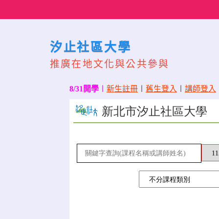
Skip
to
content
汐止社區大學
推廣在地文化與公共參與
8/31開學
〡
新生註冊
〡
舊生登入
〡
講師登入