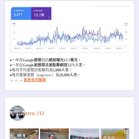
●一年在
Google搜尋
到的
網頁曝光13.7萬次
。
●一年在
Google被搜尋且被
點擊網頁5371人次
。
●每月平均瀏覽訪客數約為
5,000人次
。
●每月重複瀏覽（pageview）為
20,000人次
。
→ → →
看更多的報導
xzcu_112