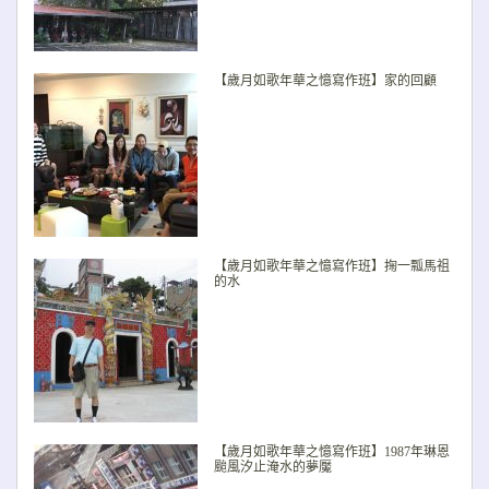
【歲月如歌年華之憶寫作班】家的回顧
【歲月如歌年華之憶寫作班】掬一瓢馬祖
的水
【歲月如歌年華之憶寫作班】1987年琳恩
颱風汐止淹水的夢魘