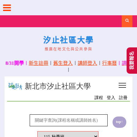
Skip
to
content
Search
汐止社區大學
推廣在地文化與公共參與
我要報名
8/31開學
〡
新生註冊
〡
舊生登入
〡
講師登入
〡
行事曆
〡
調課
〡