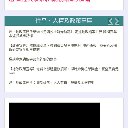
性平、人權及政策專區
Previo
Nex
汐止地政事務所舉辦《走讀汐止時光軌跡》 走進地政檔案世界 翻閱百年
水返腳城市記憶
【政策宣導】依據職安法，校園職災發生時需8小時內通報，並妥善及採
取必要安全衛生措施
邀請專家講解毒品與詐騙的危害
【地政政策宣導】電費上漲租屋族須知、抑制炒房檢舉獎金、實登買賣走
easy
汐止地政事務所：抑制炒房，人人有責，檢舉獎金報你知