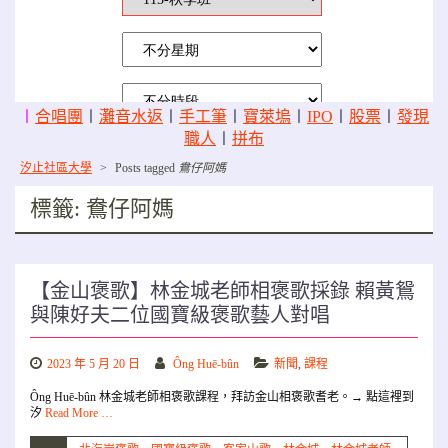
〡
合唱團
〡
灘音水返
〡
手工筆
〡
寶萊塢
〡
IPO
〡
股票
〡
發現
職人
〡
拼布
汐止社區大學
>
Posts tagged
鴦仔阿媽
標籤:
鴦仔阿媽
【金山褒歌】林金城老師相褒歌採錄 賴黃鴛
與陳好夫二位國寶級褒歌藝人對唱
2023 年 5 月 20 日
Ông Huē-bûn
新聞
,
課程
Ông Huē-bûn 林金城老師相褒歌課程，拜訪金山相褒歌耆老。→ 點這裡到
汐
Read More …