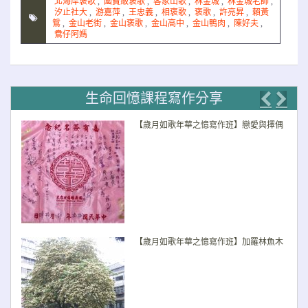
北海岸褒歌
,
國寶級褒歌
,
客家山歌
,
林金城
,
林金城老師
,
汐止社大
,
游嘉萍
,
王忠義
,
相褒歌
,
褒歌
,
許亮昇
,
賴黃
鴛
,
金山老街
,
金山褒歌
,
金山高中
,
金山鴨肉
,
陳好夫
,
鴦仔阿媽
生命回憶課程寫作分享
Previo
Nex
【歲月如歌年華之憶寫作班】戀愛與擇偶
【歲月如歌年華之憶寫作班】加羅林魚木