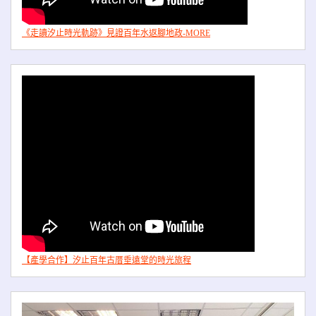
《走讀汐止時光軌跡》見證百年水返腳地政-MORE
【產學合作】汐止百年古厝垂遠堂的時光旅程