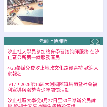
老師上傳課程
Previo
Nex
汐止社大學員參加終身學習諮詢師服務 在汐
止區公所第一線服務區民
4/23舉辦免費汐止地政文化路徑巡禮 歡迎大
家報名
5/17，2026第16屆大河國際鐵馬節暨社會福
利宣導與弱勢青少年關懷活動
汐止社區大學從4月27日至30日舉辦公民論
壇 歡迎大家來聆聽免費精彩演講