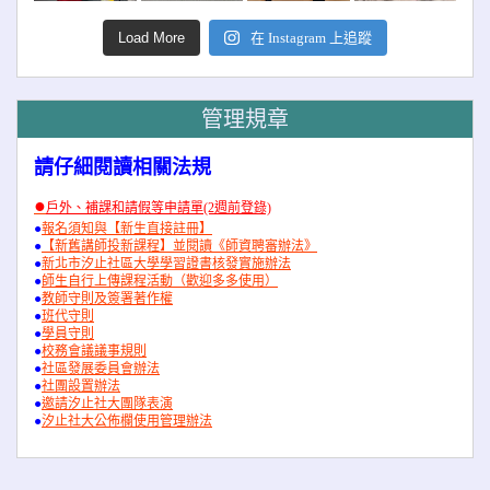
Load More
在 Instagram 上追蹤
管理規章
請仔細閱讀相關法規
●
戶外、補課和請假等申請單(2週前登錄)
●
報名須知與【新生直接註冊】
●
【新舊講師投新課程】並閱讀《師資聘審辦法》
●
新北市汐止社區大學學習證書核發實施辦法
●
師生自行上傳課程活動（歡迎多多使用）
●
教師守則及簽署著作權
●
班代守則
●
學員守則
●
校務會議議事規則
●
社區發展委員會辦法
●
社團設置辦法
●
邀請汐止社大團隊表演
●
汐止社大公佈欄使用管理辦法