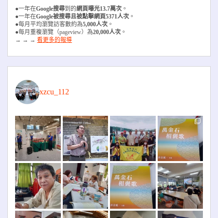
●一年在
Google搜尋
到的
網頁曝光13.7萬次
。
●一年在
Google被搜尋且被
點擊網頁5371人次
。
●每月平均瀏覽訪客數約為
5,000人次
。
●每月重複瀏覽（pageview）為
20,000人次
。
→ → →
看更多的報導
xzcu_112