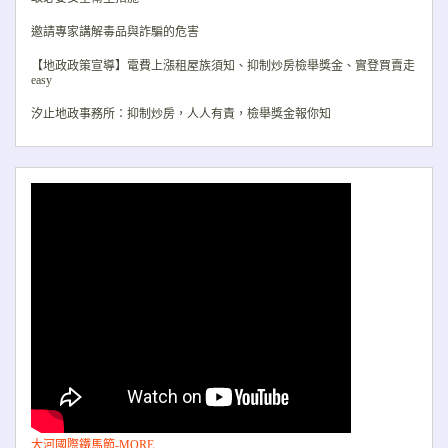
邀請專家講解毒品與詐騙的危害
【地政政策宣導】電費上漲租屋族須知、抑制炒房檢舉獎金、實登買賣走
easy
汐止地政事務所：抑制炒房，人人有責，檢舉獎金報你知
大河國際鐵馬節-MORE