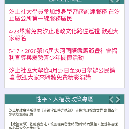
Previo
Nex
汐止社大學員參加終身學習諮詢師服務 在汐
止區公所第一線服務區民
4/23舉辦免費汐止地政文化路徑巡禮 歡迎大
家報名
5/17，2026第16屆大河國際鐵馬節暨社會福
利宣導與弱勢青少年關懷活動
汐止社區大學從4月27日至30日舉辦公民論
壇 歡迎大家來聆聽免費精彩演講
性平、人權及政策專區
Previo
Nex
汐止地政事務所舉辦《走讀汐止時光軌跡》 走進地政檔案世界 翻閱百年
水返腳城市記憶
【政策宣導】依據職安法，校園職災發生時需8小時內通報，並妥善及採
取必要安全衛生措施