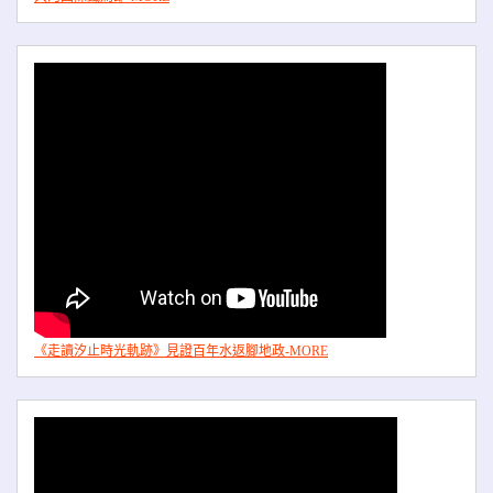
《走讀汐止時光軌跡》見證百年水返腳地政-MORE