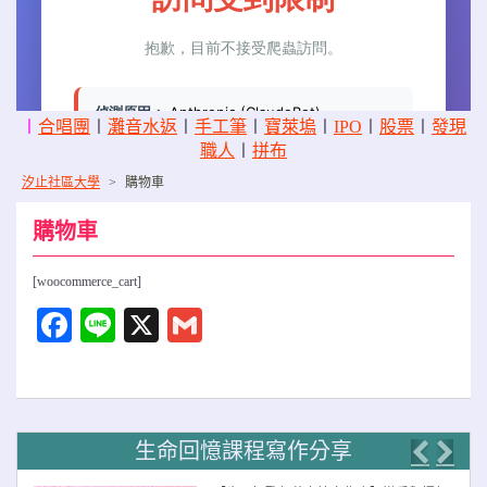
〡
合唱團
〡
灘音水返
〡
手工筆
〡
寶萊塢
〡
IPO
〡
股票
〡
發現
職人
〡
拼布
汐止社區大學
>
購物車
購物車
[woocommerce_cart]
Facebook
Line
X
Gmail
生命回憶課程寫作分享
Previo
Nex