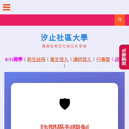
Skip
to
content
Search
汐止社區大學
推廣在地文化與公共參與
我要報名
8/31開學
〡
新生註冊
〡
舊生登入
〡
講師登入
〡
行事曆
〡
調課
〡