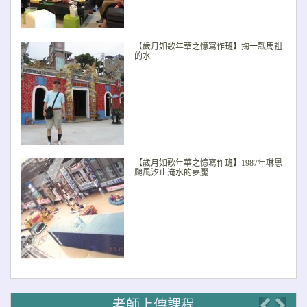
【歲月如歌年華之憶寫作班】掬一瓢馬祖
的水
【歲月如歌年華之憶寫作班】1987年琳恩
颱風汐止淹水的夢魘
老師上傳課程