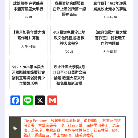
球錦標賽 在秀峰高
身學習諮詢師服務
寫作班】1987年琳恩
中體育館盛大舉行
在汐止區公所第一線
颱風汐止淹水的夢魘
服務區民
新聞
人生回憶
新聞
【歲月如歌年華之憶
4/23舉辦免費汐止地
【歲月如歌年華之憶
寫作班】算盤
政文化路徑巡禮 歡
寫作班】 我教職工
迎大家報名
作的初體驗
人生回憶
focus
人生回憶
5/17，2026第16屆大
汐止社區大學從4月
河國際鐵馬節暨社會
27日至30日舉辦公民
福利宣導與弱勢青少
論壇 歡迎大家來聆
年關懷活動
聽免費精彩演講
報名
公民週
Facebook
Line
X
Gmail
Deep Economy
,
台灣美麗夷洲協會
,
從林開始
,
林業及自然
保育署
,
林華慶署長
,
汐止社區大學
,
深耕里山夢田
,
溫海
濤
,
潘美玲
,
生態旅遊
,
生物多樣性保育
,
社區林業
,
經典
雜誌
,
蝴蝶園區
,
里山根經濟
,
陳美惠教授