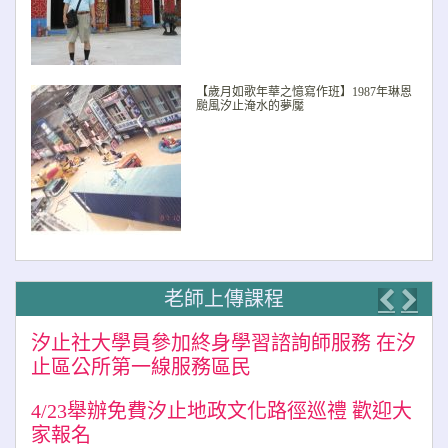
【歲月如歌年華之憶寫作班】1987年琳恩
颱風汐止淹水的夢魘
老師上傳課程
Previo
Nex
汐止社大學員參加終身學習諮詢師服務 在汐
止區公所第一線服務區民
4/23舉辦免費汐止地政文化路徑巡禮 歡迎大
家報名