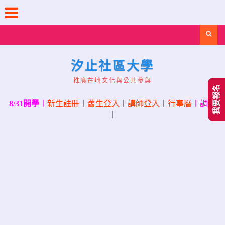
Skip
to
content
Search
汐止社區大學
推廣在地文化與公共參與
我要報名
8/31開學
〡
新生註冊
〡
舊生登入
〡
講師登入
〡
行事曆
〡
調課
〡