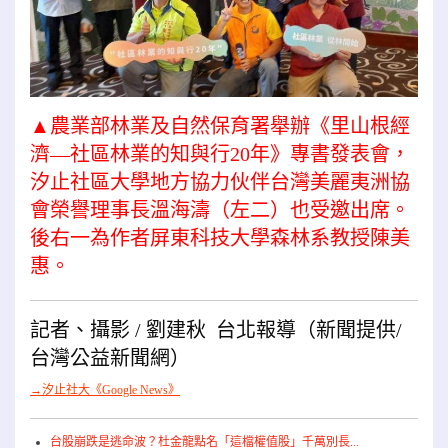
▲農業部林業及自然保育署舉辦《里山根經
濟—社區林業的知與行20年》專書發表會，
汐止社區大學地方協力伙伴台灣美麗夷洲協
會榮譽理事長溫海濤（左二）也受邀出席。
後右一為作者屏東科技大學森林系教授陳美
惠。
記者、攝影 / 劉建秋 台北報導（新聞提供/
台灣公益新聞網）
→汐止社大《Google News》
台股崩跌是逃命波？杜金龍點名「這檔權值股」千萬別長...