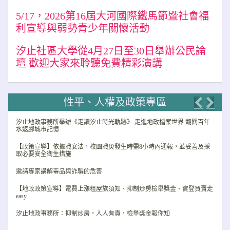
5/17，2026第16屆大河國際鐵馬節暨社會福
利宣導與弱勢青少年關懷活動
汐止社區大學從4月27日至30日舉辦公民論
壇 歡迎大家來聆聽免費精彩演講
性平、人權及政策專區
Previo
Nex
汐止地政事務所舉辦《走讀汐止時光軌跡》 走進地政檔案世界 翻閱百年
水返腳城市記憶
【政策宣導】依據職安法，校園職災發生時需8小時內通報，並妥善及採
取必要安全衛生措施
邀請專家講解毒品與詐騙的危害
【地政政策宣導】電費上漲租屋族須知、抑制炒房檢舉獎金、實登買賣走
easy
汐止地政事務所：抑制炒房，人人有責，檢舉獎金報你知