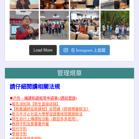
Load More
在 Instagram 上追蹤
管理規章
請仔細閱讀相關法規
●
戶外、補課和請假等申請單(2週前登錄)
●
報名須知與【新生直接註冊】
●
【新舊講師投新課程】並閱讀《師資聘審辦法》
●
新北市汐止社區大學學習證書核發實施辦法
●
師生自行上傳課程活動（歡迎多多使用）
●
教師守則及簽署著作權
●
班代守則
●
學員守則
●
校務會議議事規則