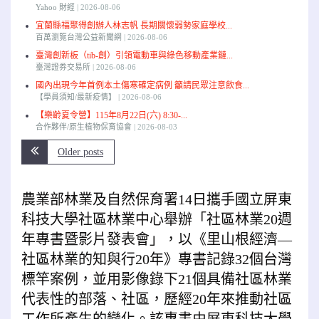
Yahoo 財經
2026-08-06
宜蘭縣福聚得創辦人林志帆 長期關懷弱勢家庭學校...
百萬瀏覽台灣公益新聞網
2026-08-06
臺灣創新板（tib-創）引領電動車與綠色移動產業鏈...
臺灣證券交易所
2026-08-06
國內出現今年首例本土傷寒確定病例 籲請民眾注意飲食...
【學員須知/最新疫情】
2026-08-06
【樂齡夏令營】115年8月22日(六) 8:30-...
合作夥伴/原生植物保育協會
2026-08-03
Older posts
農業部林業及自然保育署14日攜手國立屏東
科技大學社區林業中心舉辦「社區林業20週
年專書暨影片發表會」，以《里山根經濟—
社區林業的知與行20年》專書記錄32個台灣
標竿案例，並用影像錄下21個具備社區林業
代表性的部落、社區，歷經20年來推動社區