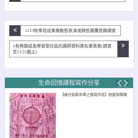
文
○113秋季班成果展動態表演或靜態展攤意願調查
章
導
○有興趣成為學習型社區的講師資料庫名單表單(調查
覽
至11/21截止)
生命回憶課程寫作分享
Previo
Nex
【歲月如歌年華之憶寫作班】戀愛與擇偶