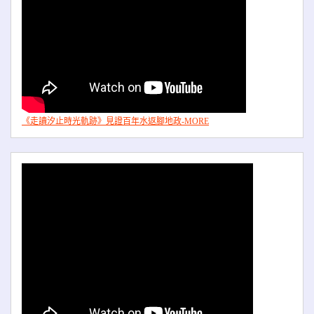
《走讀汐止時光軌跡》見證百年水返腳地政-MORE