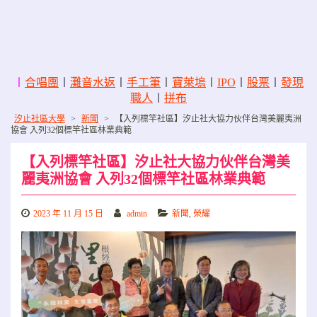
〡
合唱團
〡
灘音水返
〡
手工筆
〡
寶萊塢
〡
IPO
〡
股票
〡
發現
職人
〡
拼布
汐止社區大學
>
新聞
>
【入列標竿社區】汐止社大協力伙伴台灣美麗夷洲
協會 入列32個標竿社區林業典範
【入列標竿社區】汐止社大協力伙伴台灣美
麗夷洲協會 入列32個標竿社區林業典範
2023 年 11 月 15 日
admin
新聞
,
榮耀