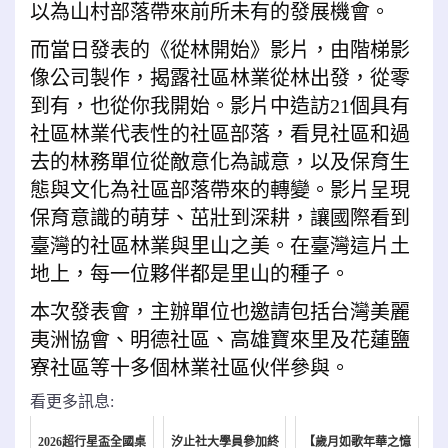
以為山村部落帶來前所未有的發展機會。
而當日發表的《從林開始》影片，由階梯影
像公司製作，揭露社區林業從林出發，從零
到有，也從你我開始。影片中造訪21個具有
社區林業代表性的社區部落，看見社區和過
去的林務單位從敵意化為誠意，以及保育生
態與文化為社區部落帶來的轉變。影片呈現
保育意識的萌芽、茁壯到深耕，讓國際看到
臺灣的社區林業與里山之美。在臺灣這片土
地上，每一位夥伴都是里山的種子。
本次發表會，主辦單位也邀請包括台灣美麗
夷洲協會、明德社區、高雄寶來里及花蓮鹽
寮社區等十多個林業社區伙伴參與。
看更多訊息:
2026超行星盃全國桌
汐止社大學員參加終
【歲月如歌年華之憶