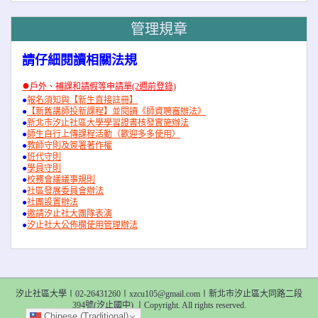
管理規章
請仔細閱讀相關法規
●
戶外、補課和請假等申請單(2週前登錄)
●
報名須知與【新生直接註冊】
●
【新舊講師投新課程】並閱讀《師資聘審辦法》
●
新北市汐止社區大學學習證書核發實施辦法
●
師生自行上傳課程活動（歡迎多多使用）
●
教師守則及簽署著作權
●
班代守則
●
學員守則
●
校務會議議事規則
●
社區發展委員會辦法
●
社團設置辦法
●
邀請汐止社大團隊表演
●
汐止社大公佈欄使用管理辦法
汐止社區大學〡02-26431260〡xzcu105@gmail.com〡新北市汐止區大同路二段
394號(汐止國中) 〡Copyright. All rights reserved.
Chinese (Traditional)