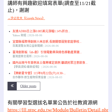
講師有興趣歡迎填寫表單(調查至11/21截
止)，謝謝
→汐止社大《Google News》
友達ADR6日上漲0.085美元漲幅1.14%折台...
Yahoo 財經
2026-08-06
宜蘭縣福聚得創辦人林志帆 長期關懷弱勢家庭學校...
百萬瀏覽台灣公益新聞網
2026-08-06
臺灣創新板（tib-創）引領電動車與綠色移動產業鏈...
臺灣證券交易所
2026-08-06
國內出現今年首例本土傷寒確定病例 籲請民眾注意飲食...
【學員須知/最新疫情】
2026-08-06
【樂齡夏令營】115年8月22日(六) 8:30-...
合作夥伴/原生植物保育協會
2026-08-03
Older posts
有關學習型選拔名單業公告於社教資源網
https://lll.ntpc.edu.tw/Module/Bulletin/Detail.php?