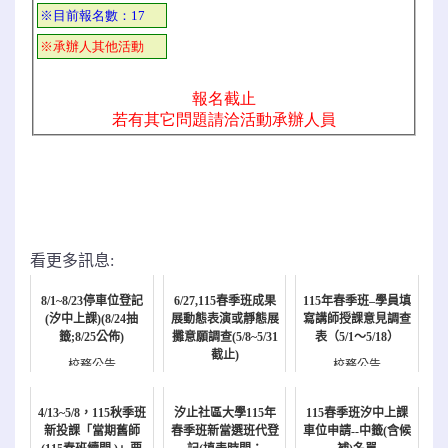
看更多訊息:
8/1~8/23停車位登記
6/27,115春季班成果
115年春季班–學員填
(汐中上課)(8/24抽
展動態表演或靜態展
寫講師授課意見調查
籤;8/25公佈)
攤意願調查(5/8~5/31
表（5/1～5/18）
截止)
校務公告
校務公告
校務公告
4/13~5/8，115秋季班
汐止社區大學115年
115春季班汐中上課
新投課「當期舊師
春季班新當選班代登
車位申請--中籤(含候