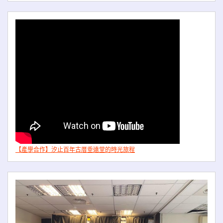
【產學合作】汐止百年古厝垂遠堂的時光旅程