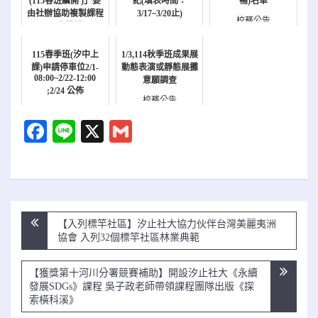
(115春班續開 )」要
記(填表時間：
補)名單
由社辦協助複製課程
3/17~3/20止)
校務公告
內容投課
校務公告
校務公告
115春季班(汐中上
1/3,114秋季班成果展
課)申請停車位2/1-
動態表演或靜態展攤
08:00~2/22-12:00
意願調查
;2/24 公佈
校務公告
校務公告
Facebook
Line
X
Gmail
文
【入列標竿社區】汐止社大協力伙伴台灣美麗夷洲
章
協會 入列32個標竿社區林業典範
導
覽
【獲獎第十河川分署競賽補助】開設汐止社大《永續
發展SDGs》課程 吳子政老師帶領課程團隊出版《探
索橫科溪》