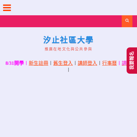
Skip
to
content
Search
汐止社區大學
推廣在地文化與公共參與
我要報名
8/31開學
〡
新生註冊
〡
舊生登入
〡
講師登入
〡
行事曆
〡
調課
〡