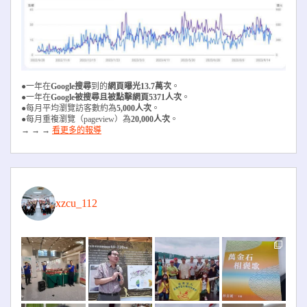
●一年在
Google搜尋
到的
網頁曝光13.7萬次
。
●一年在
Google被搜尋且被
點擊網頁5371人次
。
●每月平均瀏覽訪客數約為
5,000人次
。
●每月重複瀏覽（pageview）為
20,000人次
。
→ → →
看更多的報導
xzcu_112