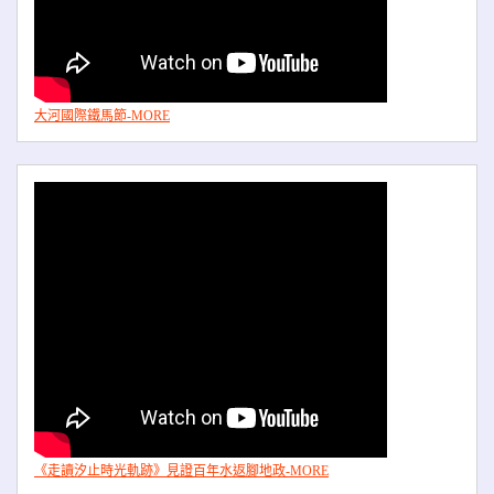
大河國際鐵馬節-MORE
《走讀汐止時光軌跡》見證百年水返腳地政-MORE