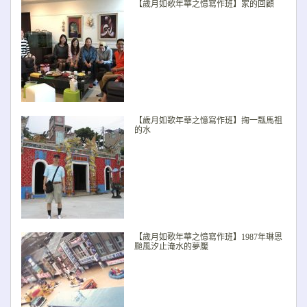
【歲月如歌年華之憶寫作班】家的回顧
【歲月如歌年華之憶寫作班】掬一瓢馬祖
的水
【歲月如歌年華之憶寫作班】1987年琳恩
颱風汐止淹水的夢魘