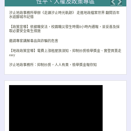
性平、人權及政策專區
Previo
Nex
汐止地政事務所舉辦《走讀汐止時光軌跡》 走進地政檔案世界 翻閱百年
水返腳城市記憶
【政策宣導】依據職安法，校園職災發生時需8小時內通報，並妥善及採
取必要安全衛生措施
邀請專家講解毒品與詐騙的危害
【地政政策宣導】電費上漲租屋族須知、抑制炒房檢舉獎金、實登買賣走
easy
汐止地政事務所：抑制炒房，人人有責，檢舉獎金報你知