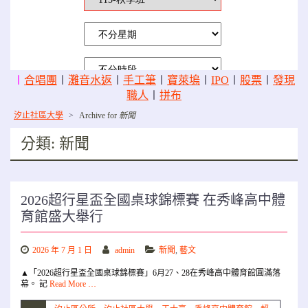
〡
合唱團
〡
灘音水返
〡
手工筆
〡
寶萊塢
〡
IPO
〡
股票
〡
發現
職人
〡
拼布
汐止社區大學
>
Archive for
新聞
分類:
新聞
2026超行星盃全國桌球錦標賽 在秀峰高中體
育館盛大舉行
2026 年 7 月 1 日
admin
新聞
,
藝文
▲「2026超行星盃全國桌球錦標賽」6月27、28在秀峰高中體育館圓滿落
幕。 記
Read More …