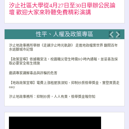
汐止社區大學從4月27日至30日舉辦公民論
壇 歡迎大家來聆聽免費精彩演講
性平、人權及政策專區
Previo
Nex
汐止地政事務所舉辦《走讀汐止時光軌跡》 走進地政檔案世界 翻閱百年
水返腳城市記憶
【政策宣導】依據職安法，校園職災發生時需8小時內通報，並妥善及採
取必要安全衛生措施
邀請專家講解毒品與詐騙的危害
【地政政策宣導】電費上漲租屋族須知、抑制炒房檢舉獎金、實登買賣走
easy
汐止地政事務所：抑制炒房，人人有責，檢舉獎金報你知