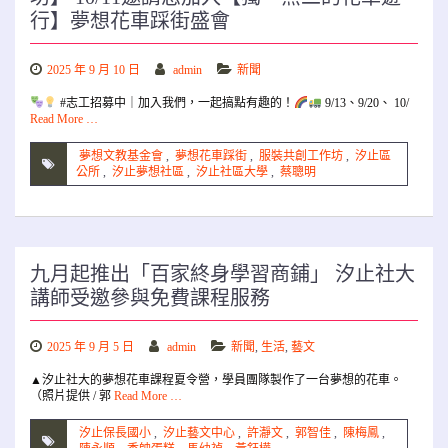
行】夢想花車踩街盛會
2025 年 9 月 10 日
admin
新聞
#志工招募中｜加入我們，一起搞點有趣的！
9/13、9/20、 10/
Read More …
夢想文教基金會
,
夢想花車踩街
,
服裝共創工作坊
,
汐止區
公所
,
汐止夢想社區
,
汐止社區大學
,
蔡聰明
九月起推出「百家終身學習商鋪」 汐止社大
講師受邀參與免費課程服務
2025 年 9 月 5 日
admin
新聞
,
生活
,
藝文
▲汐止社大的夢想花車課程夏令營，學員團隊製作了一台夢想的花車。
（照片提供 / 郭
Read More …
汐止保長國小
,
汐止藝文中心
,
許瀞文
,
郭智佳
,
陳梅鳳
,