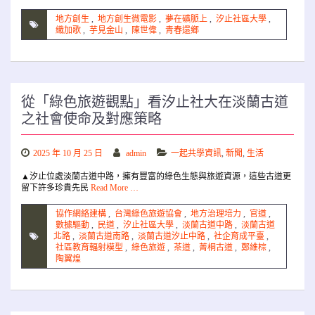
地方創生
,
地方創生微電影
,
夢在礦脈上
,
汐止社區大學
,
織加歌
,
芋見金山
,
陳世偉
,
青春還鄉
從「綠色旅遊觀點」看汐止社大在淡蘭古道
之社會使命及對應策略
2025 年 10 月 25 日
admin
一起共學資訊
,
新聞
,
生活
▲汐止位處淡蘭古道中路，擁有豐富的綠色生態與旅遊資源，這些古道更
留下許多珍貴先民
Read More …
協作網絡建構
,
台灣綠色旅遊協會
,
地方治理培力
,
官道
,
數據驅動
,
民道
,
汐止社區大學
,
淡蘭古道中路
,
淡蘭古道
北路
,
淡蘭古道南路
,
淡蘭古道汐止中路
,
社企育成平臺
,
社區教育輻射模型
,
綠色旅遊
,
茶道
,
菁桐古道
,
鄭維棕
,
陶翼煌