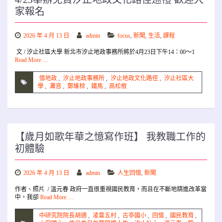
家報名
2026 年 4 月 13 日
admin
focus
,
新聞
,
生活
,
課程
文 / 汐止社區大學 新北市汐止地政事務所將於4月23日下午14：00～1
Read More …
憶地政
,
汐止地政事務所
,
汐止地政文化路徑
,
汐止社區大
學
,
灘音
,
鄭維棕
,
鐵馬
,
高松根
【歲月如歌年華之憶寫作班】 我教職工作的
初體驗
2026 年 4 月 13 日
admin
人生回憶
,
新聞
作者、照片 / 溫元春 政府一直很重視國民教育，而且在不斷地精進改革當
中，我卻
Read More …
中研究院院長胡適
,
凌雲五村
,
古亭國小
,
回憶
,
國民教育
,