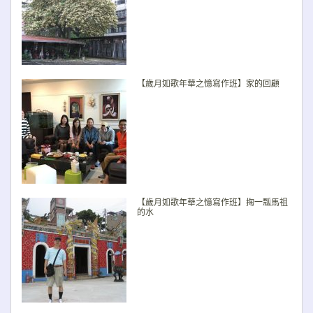
【歲月如歌年華之憶寫作班】家的回顧
【歲月如歌年華之憶寫作班】掬一瓢馬祖
的水