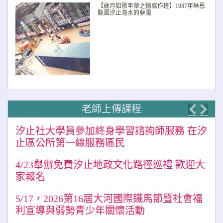
【歲月如歌年華之憶寫作班】1987年琳恩
颱風汐止淹水的夢魘
老師上傳課程
Previo
Nex
汐止社大學員參加終身學習諮詢師服務 在汐
止區公所第一線服務區民
4/23舉辦免費汐止地政文化路徑巡禮 歡迎大
家報名
5/17，2026第16屆大河國際鐵馬節暨社會福
利宣導與弱勢青少年關懷活動