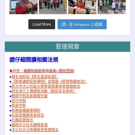
Load More
在 Instagram 上追蹤
管理規章
請仔細閱讀相關法規
●
戶外、補課和請假等申請單(2週前登錄)
●
報名須知與【新生直接註冊】
●
【新舊講師投新課程】並閱讀《師資聘審辦法》
●
新北市汐止社區大學學習證書核發實施辦法
●
師生自行上傳課程活動（歡迎多多使用）
●
教師守則及簽署著作權
●
班代守則
●
學員守則
●
校務會議議事規則
●
社區發展委員會辦法
●
社團設置辦法
●
邀請汐止社大團隊表演
●
汐止社大公佈欄使用管理辦法