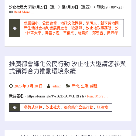
汐止社區大學從4月27日（週一）至4月30日（週四），每晚19：00～21：
00
Read More …
保長國小
,
公民論壇
,
地政文化路徑
,
張明文
,
新學習地圖
,
新生活社會福利發展促進會
,
歐彥熙
,
汐止地政事務所
,
汐
止社區大學
,
灘音水返
,
王俊杰
,
羅素如
,
鄭朝吉
,
黃鈺樺
推廣都會綠化公民行動 汐止社大邀請您參與
式預算合力推動環境永續
2026 年 3 月 30 日
admin
新聞
,
生活
,
課程
我要報名：https://forms.gle/JWB2DqjCVQJRfYts7
Read More …
參與式預算
,
汐止社大
,
都會綠化公民行動
,
顏端佑