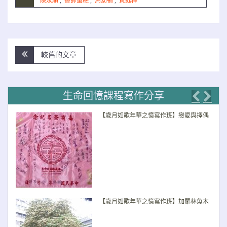
陳永順
,
香帥蛋糕
,
馬幼禎
,
黃鈺樺
文
較舊的文章
章
導
覽
生命回憶課程寫作分享
Previo
Nex
【歲月如歌年華之憶寫作班】戀愛與擇偶
【歲月如歌年華之憶寫作班】加羅林魚木