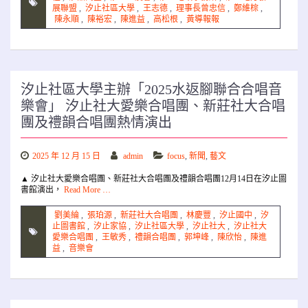
展聯盟
,
汐止社區大學
,
王志德
,
理事長曾忠信
,
鄭維棕
,
陳永順
,
陳裕宏
,
陳進益
,
高松根
,
黃導報報
汐止社區大學主辦「2025水返腳聯合合唱音
樂會」 汐止社大愛樂合唱團、新莊社大合唱
團及禮韻合唱團熱情演出
2025 年 12 月 15 日
admin
focus
,
新聞
,
藝文
▲ 汐止社大愛樂合唱團、新莊社大合唱團及禮韻合唱團12月14日在汐止圖
書館演出，
Read More …
劉美綸
,
張珀源
,
新莊社大合唱團
,
林慶豐
,
汐止國中
,
汐
止圖書館
,
汐止家協
,
汐止社區大學
,
汐止社大
,
汐止社大
愛樂合唱團
,
王敏秀
,
禮韻合唱團
,
郭坤峰
,
陳欣怡
,
陳進
益
,
音樂會