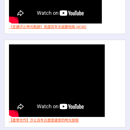
《走讀汐止時光軌跡》見證百年水返腳地政-MORE
【產學合作】汐止百年古厝垂遠堂的時光旅程