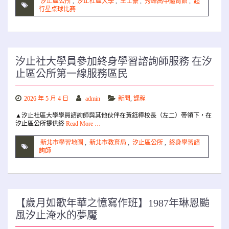
汐止區公所
,
汐止社區大學
,
王士豪
,
秀峰高中體育館
,
超
行星桌球比賽
汐止社大學員參加終身學習諮詢師服務 在汐
止區公所第一線服務區民
2026 年 5 月 4 日
admin
新聞
,
課程
▲汐止社區大學學員諮詢師與其他伙伴在黃鈺樺校長（左二）帶領下，在
汐止區公所提供終
Read More …
新北市學習地圖
,
新北市教育局
,
汐止區公所
,
終身學習諮
詢師
【歲月如歌年華之憶寫作班】1987年琳恩颱
風汐止淹水的夢魘