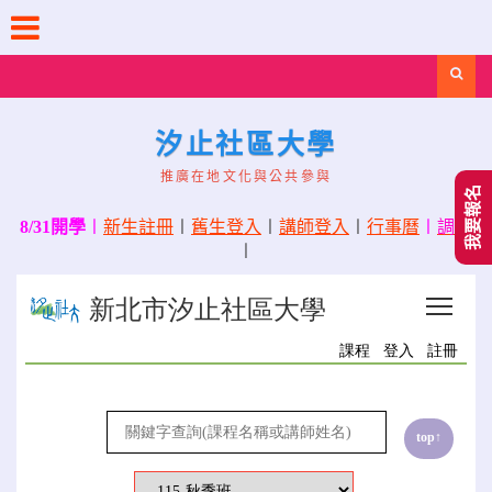
Skip
to
content
Search
汐止社區大學
推廣在地文化與公共參與
我要報名
8/31開學
〡
新生註冊
〡
舊生登入
〡
講師登入
〡
行事曆
〡
調課
〡