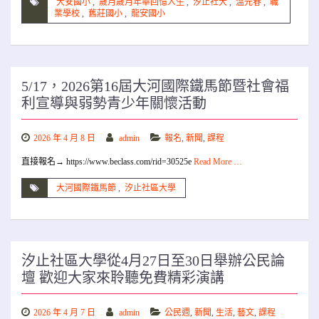
大安國小
,
歲月歲月年華回憶人生
,
汐止社大
,
溫元春
,
職
業學校
,
舊莊國小
,
龍安國小
5/17，2026第16屆大河國際鐵馬節暨社會福
利宣導與弱勢青少年關懷活動
2026 年 4 月 8 日
admin
報名
,
新聞
,
課程
直接報名→ https://www.beclass.com/rid=30525e
Read More …
大河國際鐵馬節
,
汐止社區大學
汐止社區大學從4月27日至30日舉辦公民論
壇 歡迎大家來聆聽免費精彩演講
2026 年 4 月 7 日
admin
公民週
,
新聞
,
生活
,
藝文
,
課程