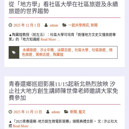
從「地方學」看社區大學在社區旅遊及永續
旅遊的世界趨勢
2025 年 12 月 1 日
admin
一起共學資訊
,
新聞
▲陶翼煌教授（前左五）：社區大學可培育「既懂地方文史又懂旅遊專
業」的「地方知識經
Read More …
永續旅遊
,
汐止中路
,
淡蘭古道
,
社區大學
,
社區旅遊
,
綠
色旅遊
,
菁桐古道
,
陶翼煌
青春還鄉巡迴影展11/15起新北熱烈放映 汐
止社大地方創生講師陳世偉老師邀請大家免
費參加
2025 年 11 月 13 日
admin
新聞
,
藝文
▲「2025青春還鄉–地方創生微電影競賽」頒奬典禮合影。 文 / 汐止社大
照
Read More …