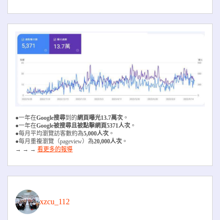
●一年在
Google搜尋
到的
網頁曝光13.7萬次
。
●一年在
Google被搜尋且被
點擊網頁5371人次
。
●每月平均瀏覽訪客數約為
5,000人次
。
●每月重複瀏覽（pageview）為
20,000人次
。
→ → →
看更多的報導
xzcu_112