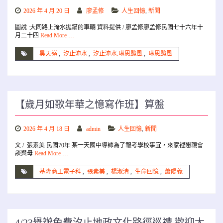
2026 年 4 月 20 日
廖孟修
人生回憶
,
新聞
圖說 :大同路上淹水拋錨的車輛 資料提供 / 廖孟修廖孟修民國七十六年十
月二十四
Read More …
昊天嶺
,
汐止淹水
,
汐止淹水.琳恩颱風
,
琳恩颱風
【歲月如歌年華之憶寫作班】算盤
2026 年 4 月 18 日
admin
人生回憶
,
新聞
文 / 張素美 民國70年 某一天國中導師為了報考學校事宜，來家裡懇親會
談與母
Read More …
基隆商工電子科
,
張素美
,
楊淑清
,
生命回憶
,
蕭陽義
4/23舉辦免費汐止地政文化路徑巡禮 歡迎大