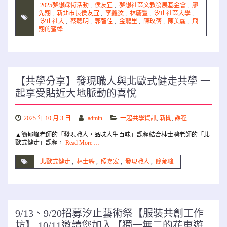
2025夢想踩街活動
,
侯友宜
,
夢想社區文教發展基金會
,
廖
先翔
,
新北市長侯友宜
,
李鑫汶
,
林慶豐
,
汐止社區大學
,
汐止社大
,
蔡聰明
,
郭智佳
,
金龍里
,
陳玫蒨
,
陳美麗
,
飛
翔的蜜蜂
【共學分享】發現職人與北歐式健走共學 一
起享受貼近大地脈動的喜悅
2025 年 10 月 3 日
admin
一起共學資訊
,
新聞
,
課程
▲簡郁峰老師的「發現職人，品味人生百味」課程結合林士聘老師的「北
歐式健走」課程，
Read More …
北歐式健走
,
林士聘
,
照嘉宏
,
發現職人
,
簡郁峰
9/13、9/20招募汐止藝術祭【服裝共創工作
坊】 10/11邀請您加入【獨一無二的花車遊