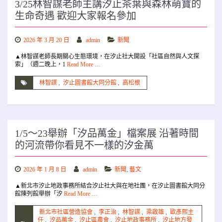
3/25林智謀老師主講汐止茶葉與森林萌寶的
生命奇遇 歡迎大家報名參加
2026 年 3 月 20 日
admin
新聞
▲林智謀老師長期關心生態環境，在汐止社大開設「社區自然與人文探
索」（週二晚上，1
Read More …
林智謀
,
汐止圖書館大同分館
,
高松根
1/5～23舉辦「汐品萬金」檔案展 沿著時間
的河流帶你看見不一樣的汐金萬
2026 年 1 月 8 日
admin
新聞
,
藝文
▲新北市汐止地政事務所結合汐止社大與在地社團，在汐止圖書館大同分
館陳列館舉辦「汐
Read More …
新北市社區營造協會
,
李正治
,
林智謀
,
梁啟雄
,
歐彥熙主
任
,
汐品萬金
,
汐止區農會
,
汐止地政事務所
,
汐止地方發