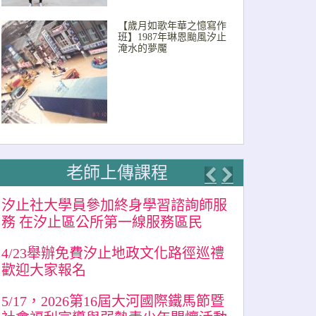
【歲月如歌年華之憶寫作
班】1987年琳恩颱風汐止
淹水的夢魘
老師上傳課程
Previous
Next
汐止社大學員參加終身學習諮詢師服
務 在汐止區公所第一線服務區民
4/23舉辦免費汐止地政文化路徑巡禮
歡迎大家報名
5/17，2026第16屆大河國際鐵馬節暨