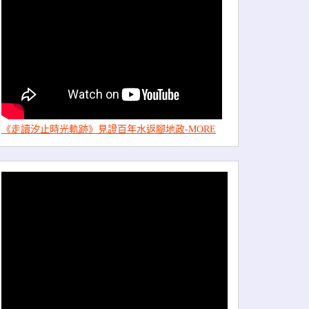
《走讀汐止時光軌跡》見證百年水返腳地政-MORE