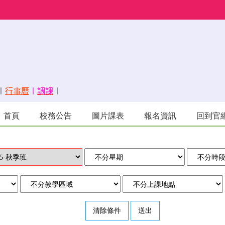
〡
行事曆
〡
調課
〡