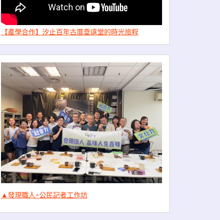
【產學合作】汐止百年古厝垂遠堂的時光旅程
▲發現職人+公民記者工作坊