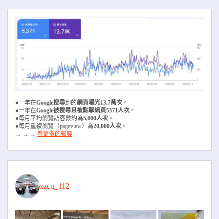
●一年在
Google搜尋
到的
網頁曝光13.7萬次
。
●一年在
Google被搜尋且被
點擊網頁5371人次
。
●每月平均瀏覽訪客數約為
5,000人次
。
●每月重複瀏覽（pageview）為
20,000人次
。
→ → →
看更多的報導
xzcu_112