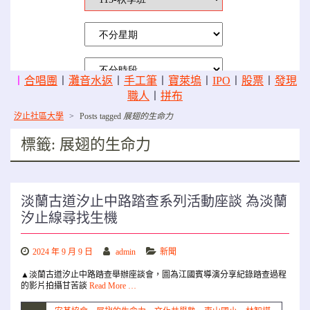
〡
合唱團
〡
灘音水返
〡
手工筆
〡
寶萊塢
〡
IPO
〡
股票
〡
發現
職人
〡
拼布
汐止社區大學
>
Posts tagged
展翅的生命力
標籤:
展翅的生命力
淡蘭古道汐止中路踏查系列活動座談 為淡蘭
汐止線尋找生機
2024 年 9 月 9 日
admin
新聞
▲淡蘭古道汐止中路踏查舉辦座談會，圖為江國賓導演分享紀錄踏查過程
的影片拍攝甘苦談
Read More …