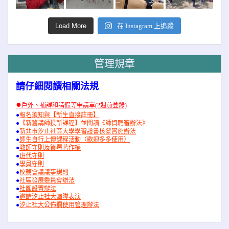
Load More
在 Instagram 上追蹤
管理規章
請仔細閱讀相關法規
●
戶外、補課和請假等申請單(2週前登錄)
●
報名須知與【新生直接註冊】
●
【新舊講師投新課程】並閱讀《師資聘審辦法》
●
新北市汐止社區大學學習證書核發實施辦法
●
師生自行上傳課程活動（歡迎多多使用）
●
教師守則及簽署著作權
●
班代守則
●
學員守則
●
校務會議議事規則
●
社區發展委員會辦法
●
社團設置辦法
●
邀請汐止社大團隊表演
●
汐止社大公佈欄使用管理辦法