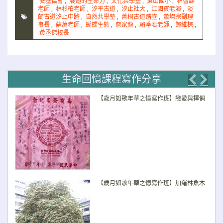
安基協會
,
展翅的生命力
,
文化共學塾
,
東山國小
,
林智謀
老師
,
林杉柏老師
,
汐平古道
,
汐止社大
,
江國賓老演
,
淡
蘭古道汐止中路
,
自然共學塾
,
菁桐古道踏查
,
蕭燦宗副理
事長
,
蘇萬老師
,
蝴蝶生態
,
詹家龍
,
賴季君老師
,
鄭維棕
,
黃丞傑校長
生命回憶課程寫作分享
Previo
Nex
【歲月如歌年華之憶寫作班】戀愛與擇偶
【歲月如歌年華之憶寫作班】加羅林魚木