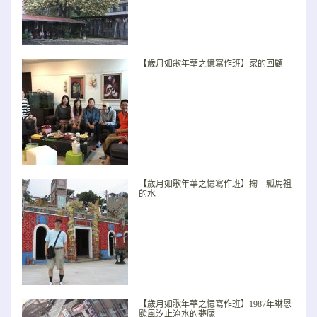
【歲月如歌年華之憶寫作班】家的回顧
【歲月如歌年華之憶寫作班】掬一瓢馬祖
的水
【歲月如歌年華之憶寫作班】1987年琳恩
颱風汐止淹水的夢魘