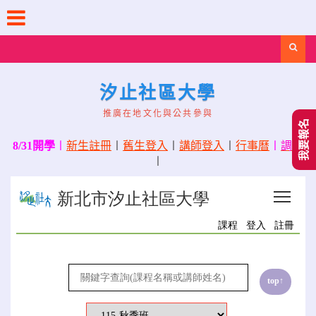
Skip
to
content
Search
汐止社區大學
推廣在地文化與公共參與
我要報名
8/31開學
〡
新生註冊
〡
舊生登入
〡
講師登入
〡
行事曆
〡
調課
〡