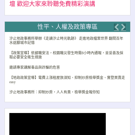
壇 歡迎大家來聆聽免費精彩演講
性平、人權及政策專區
Previo
Nex
汐止地政事務所舉辦《走讀汐止時光軌跡》 走進地政檔案世界 翻閱百年
水返腳城市記憶
【政策宣導】依據職安法，校園職災發生時需8小時內通報，並妥善及採
取必要安全衛生措施
邀請專家講解毒品與詐騙的危害
【地政政策宣導】電費上漲租屋族須知、抑制炒房檢舉獎金、實登買賣走
easy
汐止地政事務所：抑制炒房，人人有責，檢舉獎金報你知