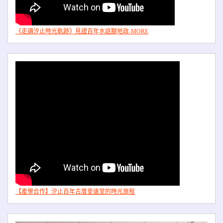
《走讀汐止時光軌跡》見證百年水返腳地政-MORE
【產學合作】汐止百年古厝垂遠堂的時光旅程