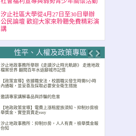
社會福利宣導與弱勢青少年關懷活動
汐止社區大學從4月27日至30日舉辦
公民論壇 歡迎大家來聆聽免費精彩演
講
性平、人權及政策專區
Previous
Next
汐止地政事務所舉辦《走讀汐止時光軌跡》 走進地政
檔案世界 翻閱百年水返腳城市記憶
【政策宣導】依據職安法，校園職災發生時需8小時
內通報，並妥善及採取必要安全衛生措施
邀請專家講解毒品與詐騙的危害
【地政政策宣導】電費上漲租屋族須知、抑制炒房檢
舉獎金、實登買賣走easy
汐止地政事務所：抑制炒房，人人有責，檢舉獎金報
你知