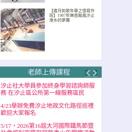
【歲月如歌年華之憶寫作
班】1987年琳恩颱風汐止
淹水的夢魘
老師上傳課程
Previous
Next
汐止社大學員參加終身學習諮詢師服
務 在汐止區公所第一線服務區民
4/23舉辦免費汐止地政文化路徑巡禮
歡迎大家報名
5/17，2026第16屆大河國際鐵馬節暨