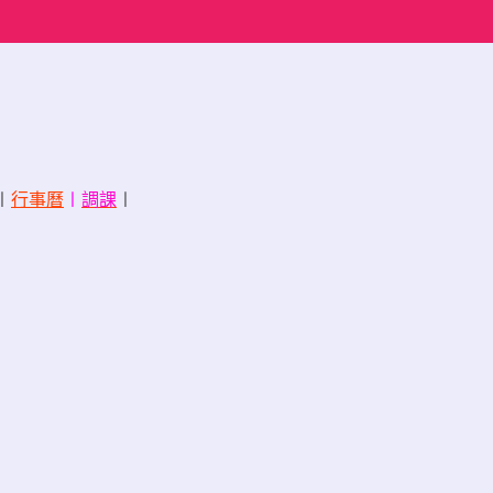
〡
行事曆
〡
調課
〡