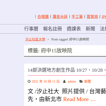
〡
合唱團
〡
灘音水返
〡
手工筆
〡
寶萊塢
〡
IP
行事曆
報名註冊
週課表
新聞
法
汐止社區大學
>
Posts tagged
府中15放映院
標籤:
府中15放映院
14部決選地方創生作品 10/27、10/28
2022 年 10 月 11 日
admin
新聞
文 /汐止社大 照片提供 / 台
先，由新北市
Read More …