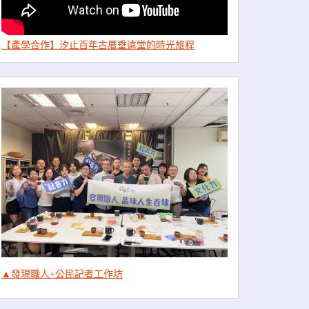
【產學合作】汐止百年古厝垂遠堂的時光旅程
▲發現職人+公民記者工作坊