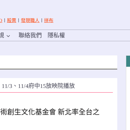
O
〡
股票
〡
發現職人
〡
拼布
規
聯絡我們
隱私權
、11/3、11/4府中15放映院播放
灣藝術創生文化基金會 新北率全台之