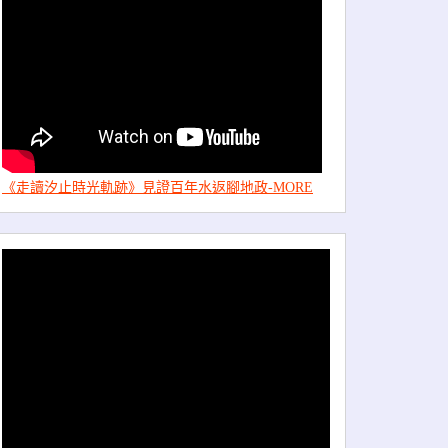
《走讀汐止時光軌跡》見證百年水返腳地政-MORE