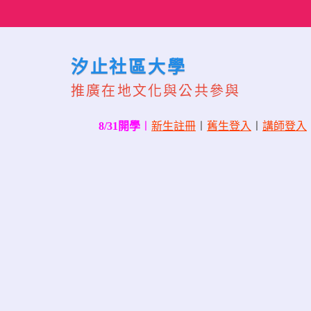
Skip
to
content
汐止社區大學
推廣在地文化與公共參與
8/31開學
〡
新生註冊
〡
舊生登入
〡
講師登入