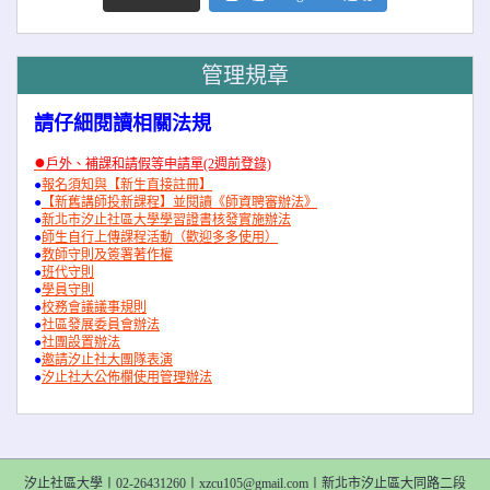
管理規章
請仔細閱讀相關法規
●
戶外、補課和請假等申請單(2週前登錄)
●
報名須知與【新生直接註冊】
●
【新舊講師投新課程】並閱讀《師資聘審辦法》
●
新北市汐止社區大學學習證書核發實施辦法
●
師生自行上傳課程活動（歡迎多多使用）
●
教師守則及簽署著作權
●
班代守則
●
學員守則
●
校務會議議事規則
●
社區發展委員會辦法
●
社團設置辦法
●
邀請汐止社大團隊表演
●
汐止社大公佈欄使用管理辦法
汐止社區大學〡02-26431260〡xzcu105@gmail.com〡新北市汐止區大同路二段