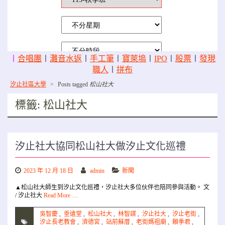
〡
合唱團
〡
灘音水返
〡
手工筆
〡
寶萊塢
〡
IPO
〡
股票
〡
發現
職人
〡
拼布
汐止社區大學
>
Posts tagged
松山社大
標籤:
松山社大
汐止社大協同松山社大做汐止文化巡禮
2023 年 12 月 18 日
admin
新聞
▲松山社大師生到汐止文化巡禮，汐止社大多位伙伴也陪同參與活動。 文
/ 汐止社大
Read More …
吳智慶
,
垂遠堂
,
松山社大
,
林智謀
,
汐止社大
,
汐止老街
,
汐止長老教會
,
濟德宮
,
站前蘇厝
,
老街媽祖廟
,
賴季君
,