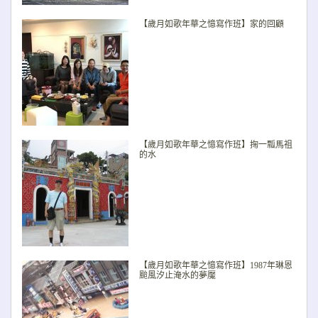
【歲月如歌年華之憶寫作班】家的回顧
【歲月如歌年華之憶寫作班】掬一瓢馬祖
的水
【歲月如歌年華之憶寫作班】1987年琳恩
颱風汐止淹水的夢魘