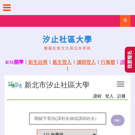
Skip
to
content
Search
汐止社區大學
推廣在地文化與公共參與
我要報名
8/31開學
〡
新生註冊
〡
舊生登入
〡
講師登入
〡
行事曆
〡
調課
〡