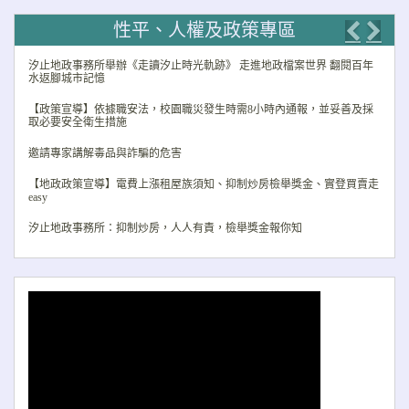
性平、人權及政策專區
Previo
Nex
汐止地政事務所舉辦《走讀汐止時光軌跡》 走進地政檔案世界 翻閱百年
水返腳城市記憶
【政策宣導】依據職安法，校園職災發生時需8小時內通報，並妥善及採
取必要安全衛生措施
邀請專家講解毒品與詐騙的危害
【地政政策宣導】電費上漲租屋族須知、抑制炒房檢舉獎金、實登買賣走
easy
汐止地政事務所：抑制炒房，人人有責，檢舉獎金報你知