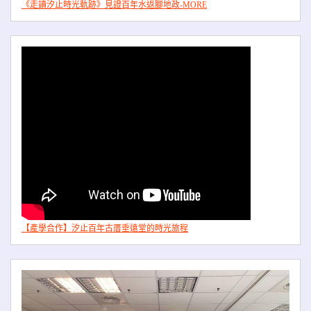
《走讀汐止時光軌跡》見證百年水返腳地政-MORE
【產學合作】汐止百年古厝垂遠堂的時光旅程