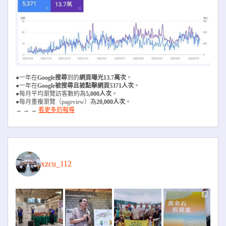
●一年在
Google搜尋
到的
網頁曝光13.7萬次
。
●一年在
Google被搜尋且被
點擊網頁5371人次
。
●每月平均瀏覽訪客數約為
5,000人次
。
●每月重複瀏覽（pageview）為
20,000人次
。
→ → →
看更多的報導
xzcu_112