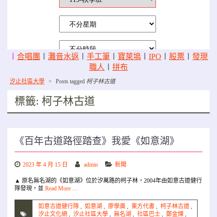
〡
合唱團
〡
灘音水返
〡
手工筆
〡
寶萊塢
〡
IPO
〡
股票
〡
發現
職人
〡
拼布
汐止社區大學
>
Posts tagged
柯子林古道
標籤:
柯子林古道
《百年古道路徑踏查》我愛《如意湖》
2023 年 4 月 15 日
admin
新聞
▲ 原名無名湖的《如意湖》位於汐萬路的柯子林，2004年由如意古道健行
隊發現，並
Read More …
如意古道健行隊
,
如意湖
,
廖學廣
,
東方代書
,
柯子林古道
,
汐止文化網
,
汐止社區大學
,
無名湖
,
社區巴士
,
鄭金煉
,