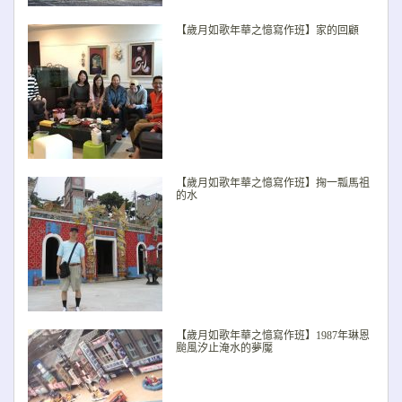
【歲月如歌年華之憶寫作班】家的回顧
【歲月如歌年華之憶寫作班】掬一瓢馬祖
的水
【歲月如歌年華之憶寫作班】1987年琳恩
颱風汐止淹水的夢魘