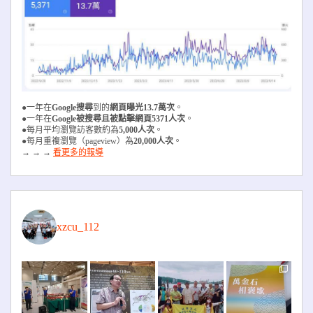
●一年在
Google搜尋
到的
網頁曝光13.7萬次
。
●一年在
Google被搜尋且被
點擊網頁5371人次
。
●每月平均瀏覽訪客數約為
5,000人次
。
●每月重複瀏覽（pageview）為
20,000人次
。
→ → →
看更多的報導
xzcu_112