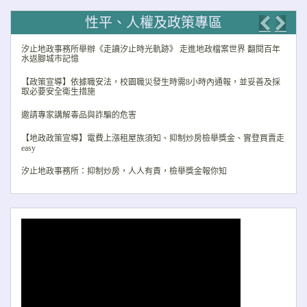
性平、人權及政策專區
Previo
Nex
汐止地政事務所舉辦《走讀汐止時光軌跡》 走進地政檔案世界 翻閱百年
水返腳城市記憶
【政策宣導】依據職安法，校園職災發生時需8小時內通報，並妥善及採
取必要安全衛生措施
邀請專家講解毒品與詐騙的危害
【地政政策宣導】電費上漲租屋族須知、抑制炒房檢舉獎金、實登買賣走
easy
汐止地政事務所：抑制炒房，人人有責，檢舉獎金報你知