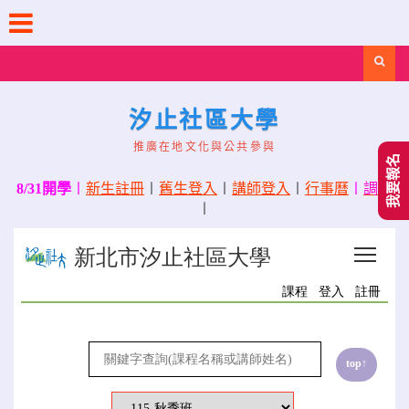
Skip
to
content
Search
汐止社區大學
推廣在地文化與公共參與
我要報名
8/31開學
〡
新生註冊
〡
舊生登入
〡
講師登入
〡
行事曆
〡
調課
〡