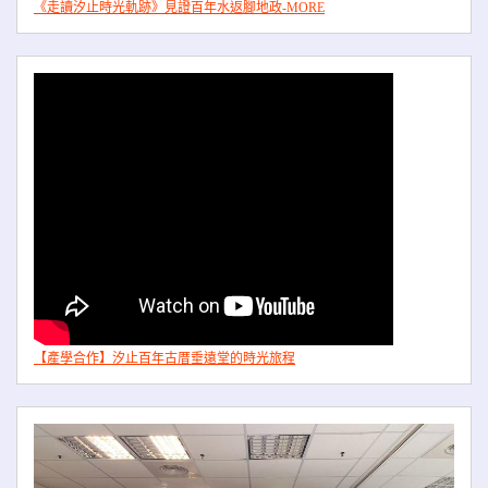
《走讀汐止時光軌跡》見證百年水返腳地政-MORE
【產學合作】汐止百年古厝垂遠堂的時光旅程