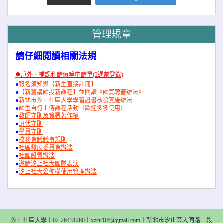
管理規章
請仔細閱讀相關法規
●
戶外、補課和請假等申請單(2週前登錄)
●
報名須知與【新生直接註冊】
●
【新舊講師投新課程】並閱讀《師資聘審辦法》
●
新北市汐止社區大學學習證書核發實施辦法
●
師生自行上傳課程活動（歡迎多多使用）
●
教師守則及簽署著作權
●
班代守則
●
學員守則
●
校務會議議事規則
●
社區發展委員會辦法
●
社團設置辦法
●
邀請汐止社大團隊表演
●
汐止社大公佈欄使用管理辦法
汐止社區大學〡02-26431260〡xzcu105@gmail.com〡新北市汐止區大同路二段