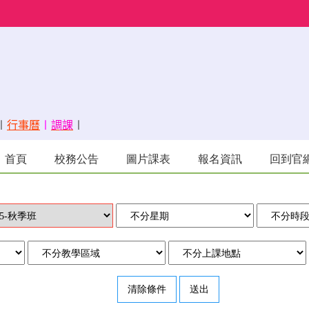
〡
行事曆
〡
調課
〡