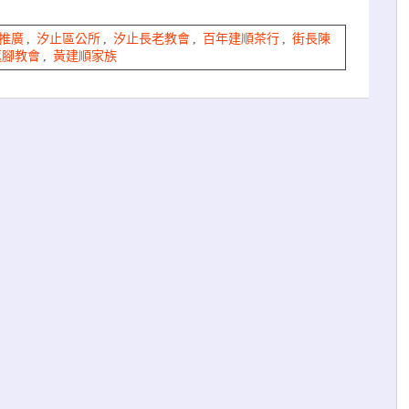
推廣
,
汐止區公所
,
汐止長老教會
,
百年建順茶行
,
街長陳
返腳教會
,
黃建順家族