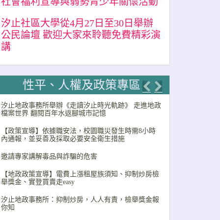
社會福利宣導與弱勢青少年關懷活動
汐止社區大學從4月27日至30日舉辦
公民論壇 歡迎大家來聆聽免費精彩演
講
性平、人權及政策專區
Previous
Next
汐止地政事務所舉辦《走讀汐止時光軌跡》 走進地政
檔案世界 翻閱百年水返腳城市記憶
【政策宣導】依據職安法，校園職災發生時需8小時
內通報，並妥善及採取必要安全衛生措施
邀請專家講解毒品與詐騙的危害
【地政政策宣導】電費上漲租屋族須知、抑制炒房檢
舉獎金、實登買賣走easy
汐止地政事務所：抑制炒房，人人有責，檢舉獎金報
你知