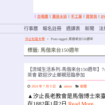
〡
合唱團
〡
灘音水返
〡
手工筆
〡
寶萊塢
〡
IP
行事曆
報名註冊
週課表
新聞
法
汐止社區大學
>
Posts tagged
馬偕來台150週年
標籤:
馬偕來台150週年
【流域生活系列-馬偕來台150週年】7
茶會 歡迎汐止鄉親蒞臨參加
2024 年 7 月 9 日
admin
新聞
▲汐止長老教會是馬偕博士來
在1882年1月2日
Read More …