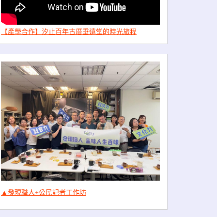
【產學合作】汐止百年古厝垂遠堂的時光旅程
▲發現職人+公民記者工作坊