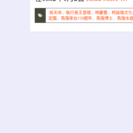
吳天命
,
執行長王意晴
,
林慶豐
,
柯設偕文化
定國
,
馬偕來台150週年
,
馬偕博士
,
馬偕水