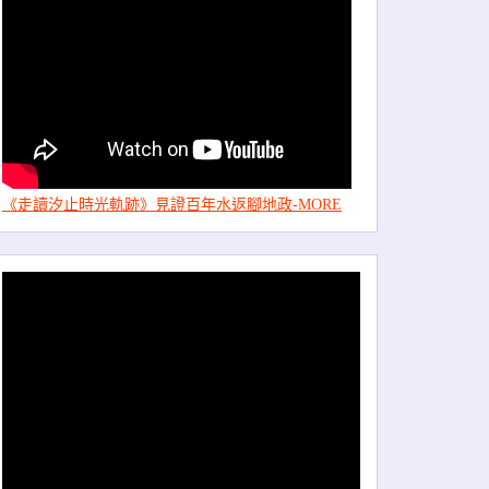
《走讀汐止時光軌跡》見證百年水返腳地政-MORE