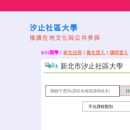
Skip
to
content
汐止社區大學
推廣在地文化與公共參與
8/31開學
〡
新生註冊
〡
舊生登入
〡
講師登入