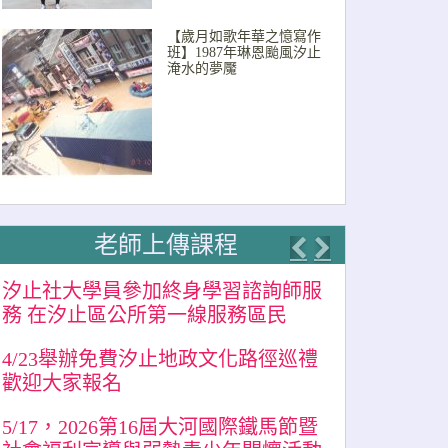
【歲月如歌年華之憶寫作
班】1987年琳恩颱風汐止
淹水的夢魘
老師上傳課程
Previous
Next
汐止社大學員參加終身學習諮詢師服
務 在汐止區公所第一線服務區民
4/23舉辦免費汐止地政文化路徑巡禮
歡迎大家報名
5/17，2026第16屆大河國際鐵馬節暨