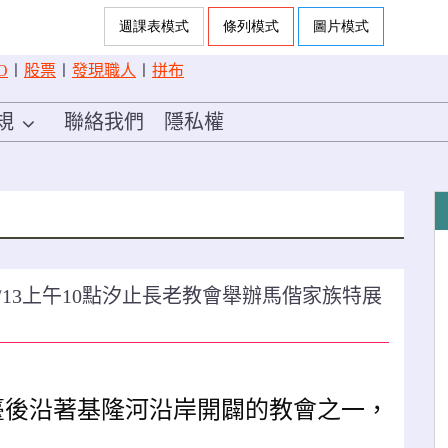
O
〡
股票
〡
發現職人
〡
拼布
規
聯絡我們
隱私權
/13上午10點汐止長老教會舉辦馬偕家族特展
臺後沿著基隆河沿岸開闢的教會之一，